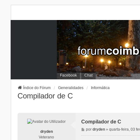
Facebook
Chat
Índice do Fórum
Generalidades
Informática
Compilador de C
Compilador de C
M
por
dryden
»
quarta-feira, 03 f
dryden
e
Veterano