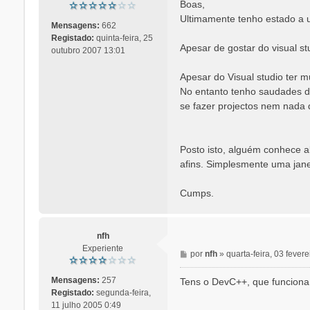
n
Boas,
s
Ultimamente tenho estado a us
a
Mensagens:
662
g
Registado:
quinta-feira, 25
Apesar de gostar do visual s
e
outubro 2007 13:01
m
Apesar do Visual studio ter 
No entanto tenho saudades do
se fazer projectos nem nada 
Posto isto, alguém conhece a
afins. Simplesmente uma jane
Cumps.
nfh
Experiente
M
por
nfh
»
quarta-feira, 03 fever
e
n
Mensagens:
257
Tens o DevC++, que funciona 
s
Registado:
segunda-feira,
a
11 julho 2005 0:49