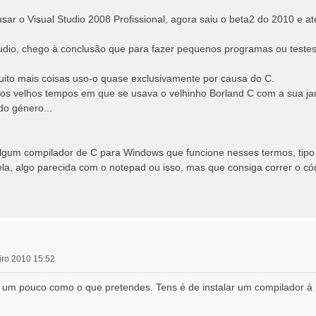
ar o Visual Studio 2008 Profissional, agora saiu o beta2 do 2010 e até
tudio, chego à conclusão que para fazer pequenos programas ou testes 
muito mais coisas uso-o quase exclusivamente por causa do C.
s velhos tempos em que se usava o velhinho Borland C com a sua jan
do género...
lgum compilador de C para Windows que funcione nesses termos, tipo s
la, algo parecida com o notepad ou isso, mas que consiga correr o có
eiro 2010 15:52
um pouco como o que pretendes. Tens é de instalar um compilador à 