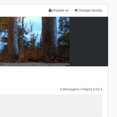
Registe-se
Desligar Sessão
6 Mensagens • Página
1
De
1