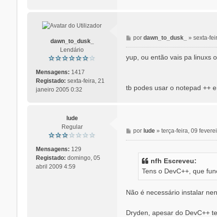
g
e
m
M
por
dawn_to_dusk_
»
sexta-fei
dawn_to_dusk_
e
Lendário
n
yup, ou então vais pa linuxs
s
a
Mensagens:
1417
g
Registado:
sexta-feira, 21
tb podes usar o notepad ++ e
e
janeiro 2005 0:32
m
lude
Regular
M
por
lude
»
terça-feira, 09 fever
e
n
Mensagens:
129
s
Registado:
domingo, 05
nfh Escreveu:
a
abril 2009 4:59
Tens o DevC++, que func
g
e
m
Não é necessário instalar nen
Dryden, apesar do DevC++ te