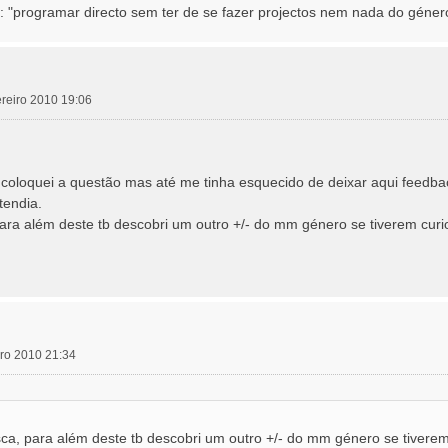
s: "programar directo sem ter de se fazer projectos nem nada do géner
vereiro 2010 19:06
e coloquei a questão mas até me tinha esquecido de deixar aqui feedba
tendia.
ara além deste tb descobri um outro +/- do mm género se tiverem cur
eiro 2010 21:34
ca, para além deste tb descobri um outro +/- do mm género se tivere