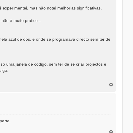
 experimentei, mas não notei melhorias significativas.
não é muito prático...
ela azul de dos, e onde se programava directo sem ter de
ó uma janela de código, sem ter de se criar projectos e
digo.
T
o
p
o
parte.
T