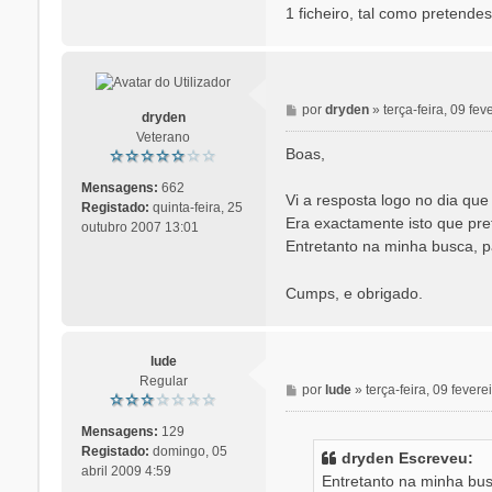
1 ficheiro, tal como pretende
M
por
dryden
»
terça-feira, 09 fe
dryden
e
Veterano
n
Boas,
s
a
Mensagens:
662
Vi a resposta logo no dia qu
g
Registado:
quinta-feira, 25
Era exactamente isto que pre
e
outubro 2007 13:01
Entretanto na minha busca, p
m
Cumps, e obrigado.
lude
Regular
M
por
lude
»
terça-feira, 09 fever
e
n
Mensagens:
129
s
Registado:
domingo, 05
dryden Escreveu:
a
abril 2009 4:59
Entretanto na minha bus
g