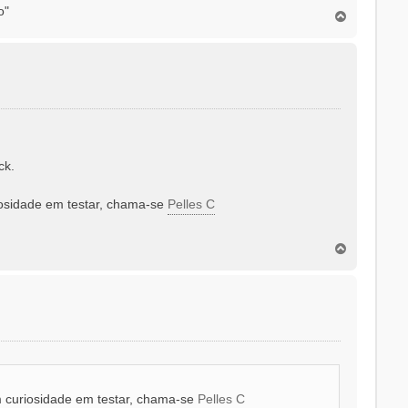
o"
T
o
p
o
ck.
iosidade em testar, chama-se
Pelles C
T
o
p
o
m curiosidade em testar, chama-se
Pelles C