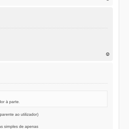
o
p
o
.
T
o
p
o
or à parte.
arente ao utilizador)
as simples de apenas