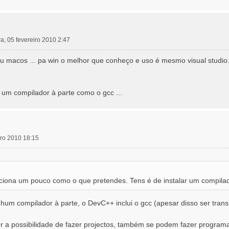
ra, 05 fevereiro 2010 2:47
 ou macos ... pa win o melhor que conheço e uso é mesmo visual studio
 um compilador à parte como o gcc ...
eiro 2010 18:15
iona um pouco como o que pretendes. Tens é de instalar um compilad
hum compilador à parte, o DevC++ inclui o gcc (apesar disso ser transp
r a possibilidade de fazer projectos, também se podem fazer program