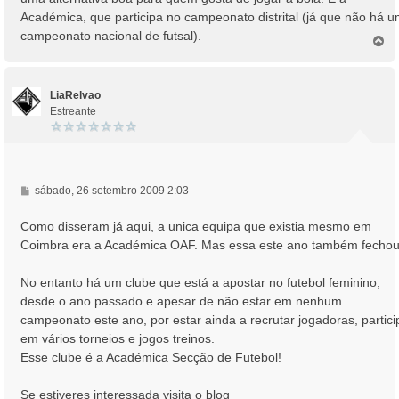
g
Académica, que participa no campeonato distrital (já que não há 
e
campeonato nacional de futsal).
m
T
o
p
o
LiaRelvao
Estreante
M
sábado, 26 setembro 2009 2:03
e
n
Como disseram já aqui, a unica equipa que existia mesmo em
s
Coimbra era a Académica OAF. Mas essa este ano também fechou.
a
g
No entanto há um clube que está a apostar no futebol feminino,
e
desde o ano passado e apesar de não estar em nenhum
m
campeonato este ano, por estar ainda a recrutar jogadoras, partici
em vários torneios e jogos treinos.
Esse clube é a Académica Secção de Futebol!
Se estiveres interessada visita o blog