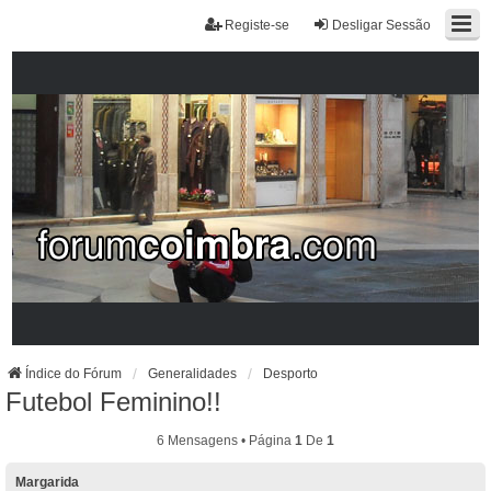
Registe-se
Desligar Sessão
Índice do Fórum
Generalidades
Desporto
Futebol Feminino!!
6 Mensagens • Página
1
De
1
Margarida