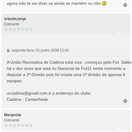
s
agora não te sei dizer se ainda se mantém ou não
T
a
o
g
p
e
o
orlando jorge
m
Estreante
M
segunda-feira, 02 junho 2008 12:00
e
n
A União Recreativa de Cadima está viva , começou pelo Fut. Salão
s
há ± dez anos que está no Nacional de Fut11 neste momento a
a
disputar a 2ª Divisão pois foi criada uma 1ª divisão de apenas 6
g
equipas.
e
m
urcadima@gmail.com
é o endereço do clube.
Cadima - Cantanhede
T
o
p
o
Margarida
Estreante