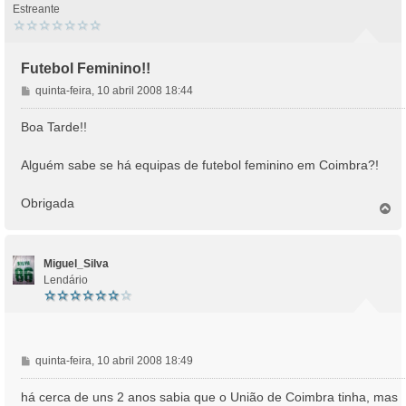
Estreante
Futebol Feminino!!
M
quinta-feira, 10 abril 2008 18:44
e
n
Boa Tarde!!
s
a
Alguém sabe se há equipas de futebol feminino em Coimbra?!
g
e
Obrigada
m
T
o
p
o
Miguel_Silva
Lendário
M
quinta-feira, 10 abril 2008 18:49
e
n
há cerca de uns 2 anos sabia que o União de Coimbra tinha, mas