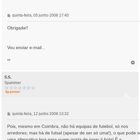
M
quinta-feira, 05 junho 2008 17:40
e
n
Obrigada!!
s
a
g
Vou enviar e-mail...
e
m
**
T
o
p
o
S.S.
Spammer
M
quinta-feira, 12 junho 2008 13:32
e
n
Pois, mesmo em Coimbra, não há equipas de futebol, só nos
s
arredores; mas há de futsal (apesar de ser só uma!), o que pode s
a
uma alternativa boa para quem gosta de jogar à bola! É a