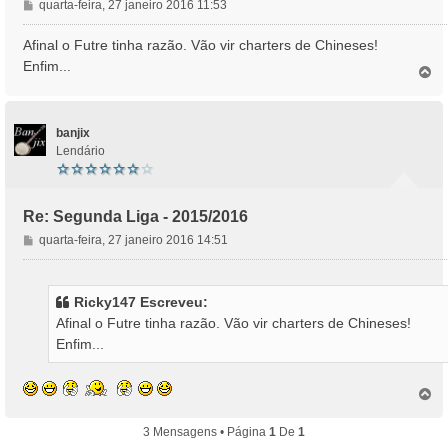
M
quarta-feira, 27 janeiro 2016 11:53
e
n
Afinal o Futre tinha razão. Vão vir charters de Chineses!
s
Enfim...
T
a
o
g
p
e
o
m
banjix
Lendário
Re: Segunda Liga - 2015/2016
M
quarta-feira, 27 janeiro 2016 14:51
e
n
s
Ricky147 Escreveu:
a
Afinal o Futre tinha razão. Vão vir charters de Chineses!
g
Enfim...
e
m
T
o
p
3 Mensagens • Página
1
De
1
o