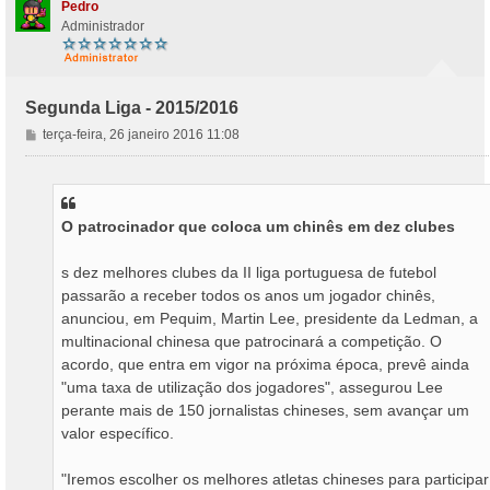
Pedro
Administrador
Segunda Liga - 2015/2016
M
terça-feira, 26 janeiro 2016 11:08
e
n
s
a
O patrocinador que coloca um chinês em dez clubes
g
e
m
s dez melhores clubes da II liga portuguesa de futebol
passarão a receber todos os anos um jogador chinês,
anunciou, em Pequim, Martin Lee, presidente da Ledman, a
multinacional chinesa que patrocinará a competição. O
acordo, que entra em vigor na próxima época, prevê ainda
"uma taxa de utilização dos jogadores", assegurou Lee
perante mais de 150 jornalistas chineses, sem avançar um
valor específico.
"Iremos escolher os melhores atletas chineses para participar