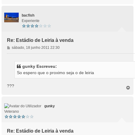
o
g
p
e
o
m
bacfish
Experiente
Re: Estádio de Leiria à venda
M
sábado, 18 junho 2011 22:30
e
n
s
gunky Escreveu:
a
So espero que o proximo seja o de leiria
g
e
m
???
T
o
p
o
gunky
Veterano
Re: Estádio de Leiria à venda