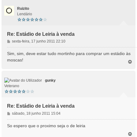
e
o
m
Ruizito
Lendário
Re: Estádio de Leiria à venda
M
sexta-feira, 17 junho 2011 22:10
e
n
Sim, sim, deve estar tudo mortinho para comprar um estádio às
s
moscas!
T
a
o
g
p
e
o
m
gunky
Veterano
Re: Estádio de Leiria à venda
M
sábado, 18 junho 2011 15:04
e
n
So espero que o proximo seja o de leiria
s
T
a