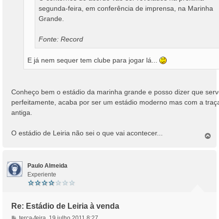
segunda-feira, em conferência de imprensa, na Marinha
Grande.
Fonte: Record
E já nem sequer tem clube para jogar lá...
Conheço bem o estádio da marinha grande e posso dizer que ser
perfeitamente, acaba por ser um estádio moderno mas com a traç
antiga.
O estádio de Leiria não sei o que vai acontecer...
T
o
p
o
Paulo Almeida
Experiente
Re: Estádio de Leiria à venda
M
terça-feira, 19 julho 2011 8:27