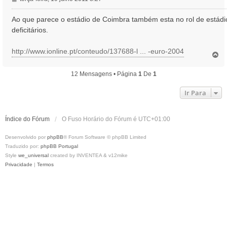
e
n
Ao que parece o estádio de Coimbra também esta no rol de estádi
s
deficitários.
a
g
http://www.ionline.pt/conteudo/137688-l ... -euro-2004
e
T
o
m
p
12 Mensagens • Página
1
De
1
o
Ir Para
Índice do Fórum
O Fuso Horário do Fórum é
UTC+01:00
Desenvolvido por
phpBB
® Forum Software © phpBB Limited
Traduzido por:
phpBB Portugal
Style
we_universal
created by INVENTEA & v12mike
Privacidade
|
Termos