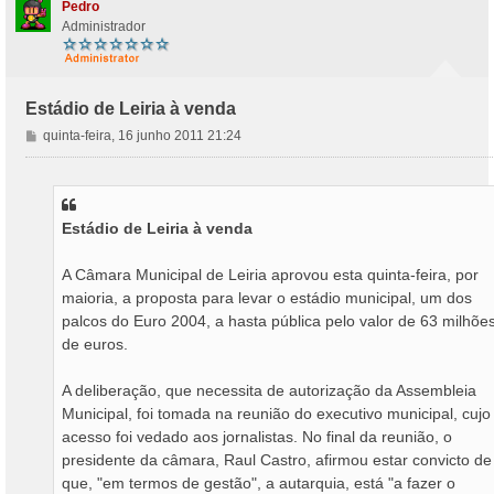
Pedro
Administrador
Estádio de Leiria à venda
M
quinta-feira, 16 junho 2011 21:24
e
n
s
a
Estádio de Leiria à venda
g
e
m
A Câmara Municipal de Leiria aprovou esta quinta-feira, por
maioria, a proposta para levar o estádio municipal, um dos
palcos do Euro 2004, a hasta pública pelo valor de 63 milhõe
de euros.
A deliberação, que necessita de autorização da Assembleia
Municipal, foi tomada na reunião do executivo municipal, cujo
acesso foi vedado aos jornalistas. No final da reunião, o
presidente da câmara, Raul Castro, afirmou estar convicto de
que, "em termos de gestão", a autarquia, está "a fazer o