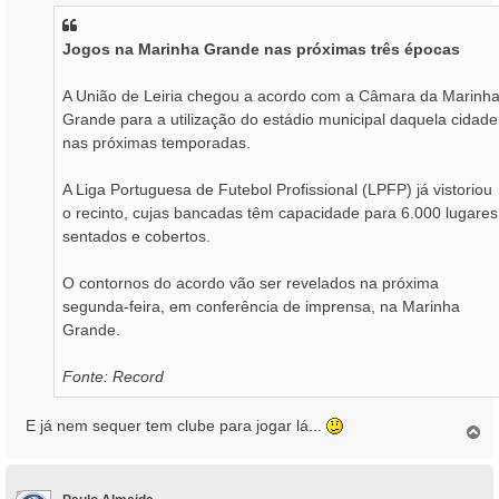
s
a
Jogos na Marinha Grande nas próximas três épocas
g
e
m
A União de Leiria chegou a acordo com a Câmara da Marinh
Grande para a utilização do estádio municipal daquela cidade
nas próximas temporadas.
A Liga Portuguesa de Futebol Profissional (LPFP) já vistoriou
o recinto, cujas bancadas têm capacidade para 6.000 lugares
sentados e cobertos.
O contornos do acordo vão ser revelados na próxima
segunda-feira, em conferência de imprensa, na Marinha
Grande.
Fonte: Record
E já nem sequer tem clube para jogar lá...
T
o
p
o