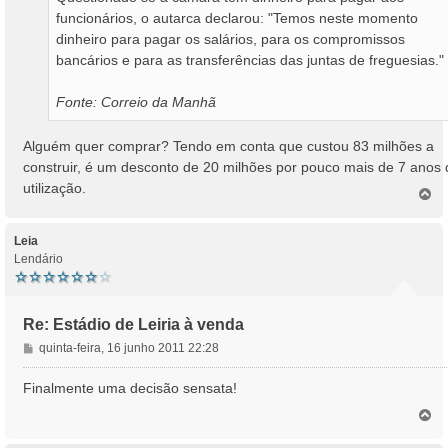
funcionários, o autarca declarou: "Temos neste momento
dinheiro para pagar os salários, para os compromissos
bancários e para as transferências das juntas de freguesias."
Fonte: Correio da Manhã
Alguém quer comprar? Tendo em conta que custou 83 milhões a
construir, é um desconto de 20 milhões por pouco mais de 7 anos 
utilização.
T
o
p
o
Leia
Lendário
Re: Estádio de Leiria à venda
M
quinta-feira, 16 junho 2011 22:28
e
n
Finalmente uma decisão sensata!
s
T
a
o
g
p