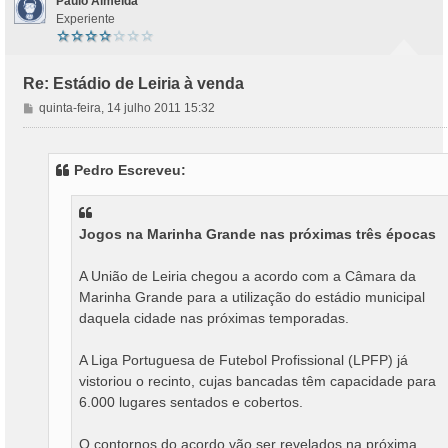
Paulo Almeida
Experiente
Re: Estádio de Leiria à venda
M
quinta-feira, 14 julho 2011 15:32
e
n
s
Pedro Escreveu:
a
g
e
m
Jogos na Marinha Grande nas próximas três épocas
A União de Leiria chegou a acordo com a Câmara da
Marinha Grande para a utilização do estádio municipal
daquela cidade nas próximas temporadas.
A Liga Portuguesa de Futebol Profissional (LPFP) já
vistoriou o recinto, cujas bancadas têm capacidade para
6.000 lugares sentados e cobertos.
O contornos do acordo vão ser revelados na próxima