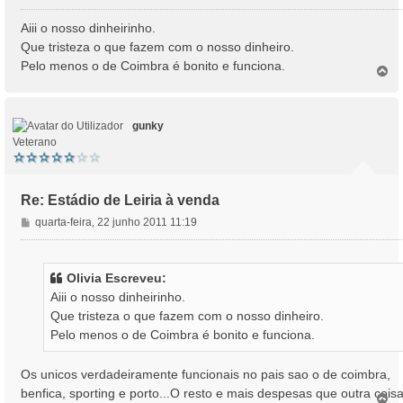
e
n
Aiii o nosso dinheirinho.
s
Que tristeza o que fazem com o nosso dinheiro.
a
Pelo menos o de Coimbra é bonito e funciona.
T
g
o
e
p
m
o
gunky
Veterano
Re: Estádio de Leiria à venda
M
quarta-feira, 22 junho 2011 11:19
e
n
s
Olivia Escreveu:
a
Aiii o nosso dinheirinho.
g
Que tristeza o que fazem com o nosso dinheiro.
e
Pelo menos o de Coimbra é bonito e funciona.
m
Os unicos verdadeiramente funcionais no pais sao o de coimbra,
benfica, sporting e porto...O resto e mais despesas que outra coisa
T