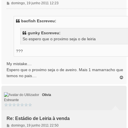
M
domingo, 19 junho 2011 12:23
e
n
s
bacfish Escreveu:
a
g
gunky Escreveu:
e
So espero que o proximo seja o de leiria
m
???
My mistake....
Espero que o proximo seja o de aveiro. Mais 1 mamarracho que
temos no pais....
T
o
p
o
Olivia
Estreante
Re: Estádio de Leiria à venda
M
domingo, 19 junho 2011 22:50