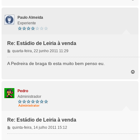
o
p
o
Paulo Almeida
Experiente
Re: Estádio de Leiria à venda
M
quarta-feira, 22 junho 2011 11:29
e
n
A Pedreira de braga tb esta muito bem penso eu.
s
T
a
o
g
p
e
o
m
Pedro
Administrador
Re: Estádio de Leiria à venda
M
quinta-feira, 14 julho 2011 15:12
e
n