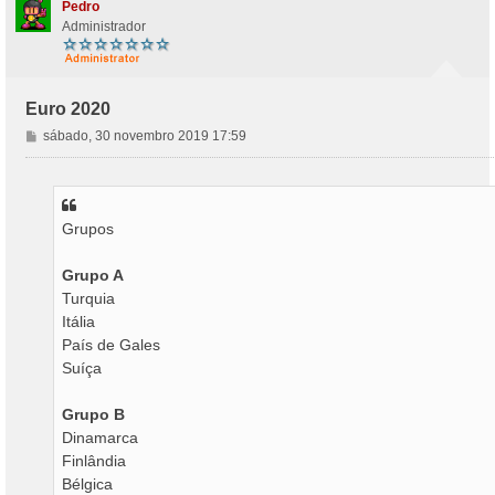
Pedro
Administrador
Euro 2020
M
sábado, 30 novembro 2019 17:59
e
n
s
a
Grupos
g
e
m
Grupo A
Turquia
Itália
País de Gales
Suíça
Grupo B
Dinamarca
Finlândia
Bélgica