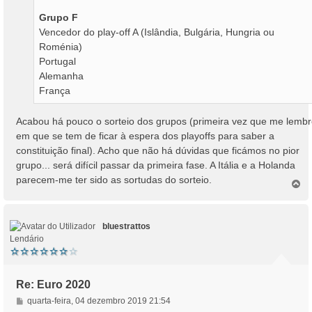
Grupo F
Vencedor do play-off A (Islândia, Bulgária, Hungria ou
Roménia)
Portugal
Alemanha
França
Acabou há pouco o sorteio dos grupos (primeira vez que me lemb
em que se tem de ficar à espera dos playoffs para saber a
constituição final). Acho que não há dúvidas que ficámos no pior
grupo... será difícil passar da primeira fase. A Itália e a Holanda
parecem-me ter sido as sortudas do sorteio.
T
o
p
o
bluestrattos
Lendário
Re: Euro 2020
M
quarta-feira, 04 dezembro 2019 21:54