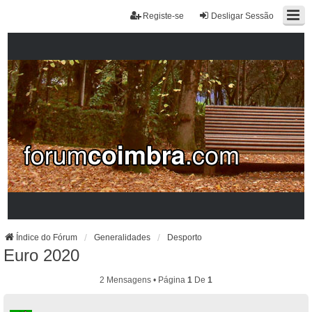
Registe-se
Desligar Sessão
Índice do Fórum
Generalidades
Desporto
Euro 2020
2 Mensagens • Página
1
De
1