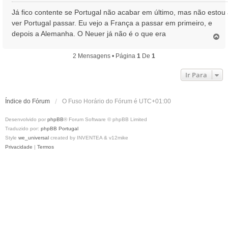
e
n
Já fico contente se Portugal não acabar em último, mas não estou
s
ver Portugal passar. Eu vejo a França a passar em primeiro, e
a
depois a Alemanha. O Neuer já não é o que era
T
g
o
e
p
m
2 Mensagens • Página
1
De
1
o
Ir Para
Índice do Fórum
O Fuso Horário do Fórum é
UTC+01:00
Desenvolvido por
phpBB
® Forum Software © phpBB Limited
Traduzido por:
phpBB Portugal
Style
we_universal
created by INVENTEA & v12mike
Privacidade
|
Termos