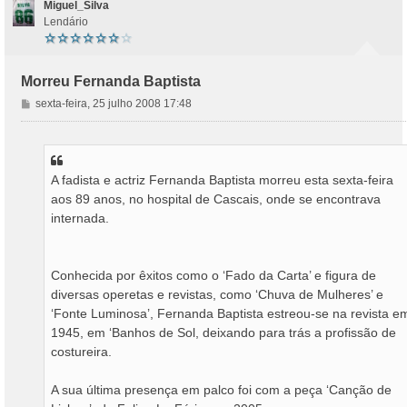
Miguel_Silva
Lendário
Morreu Fernanda Baptista
M
sexta-feira, 25 julho 2008 17:48
e
n
s
a
A fadista e actriz Fernanda Baptista morreu esta sexta-feira
g
aos 89 anos, no hospital de Cascais, onde se encontrava
e
m
internada.
Conhecida por êxitos como o ‘Fado da Carta’ e figura de
diversas operetas e revistas, como ‘Chuva de Mulheres’ e
‘Fonte Luminosa’, Fernanda Baptista estreou-se na revista e
1945, em ‘Banhos de Sol, deixando para trás a profissão de
costureira.
A sua última presença em palco foi com a peça ‘Canção de