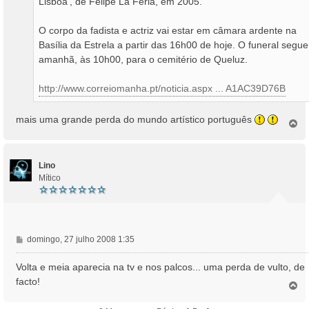
Lisboa’, de Felipe La Féria, em 2005.
O corpo da fadista e actriz vai estar em câmara ardente na
Basília da Estrela a partir das 16h00 de hoje. O funeral segue
amanhã, às 10h00, para o cemitério de Queluz.
http://www.correiomanha.pt/noticia.aspx ... A1AC39D76B
mais uma grande perda do mundo artístico português
T
o
p
o
Lino
Mítico
M
domingo, 27 julho 2008 1:35
e
n
Volta e meia aparecia na tv e nos palcos... uma perda de vulto, de
s
facto!
T
a
o
g
p