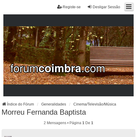
Registe-se
Desligar Sessão
Índice do Fórum
Generalidades
Cinema/Televisão/Música
Morreu Fernanda Baptista
2 Mensagens • Página
1
De
1