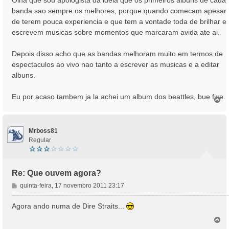
g
banda sao sempre os melhores, porque quando comecam apesar
e
de terem pouca experiencia e que tem a vontade toda de brilhar e
m
escrevem musicas sobre momentos que marcaram avida ate ai.
Depois disso acho que as bandas melhoram muito em termos de
espectaculos ao vivo nao tanto a escrever as musicas e a editar
albuns.
Eu por acaso tambem ja la achei um album dos beattles, bue fixe.
T
o
p
o
Mrboss81
Regular
Re: Que ouvem agora?
M
quinta-feira, 17 novembro 2011 23:17
e
n
Agora ando numa de Dire Straits...
s
T
a
o