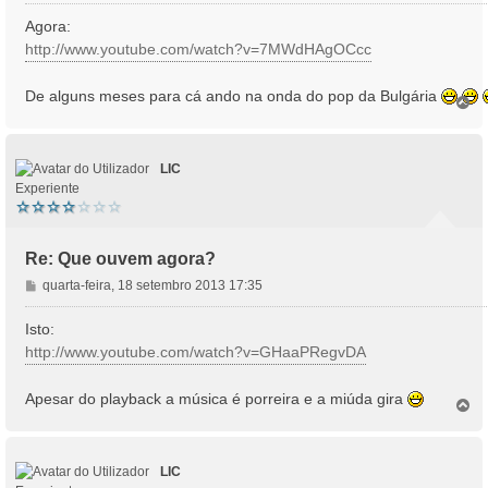
e
n
Agora:
s
http://www.youtube.com/watch?v=7MWdHAgOCcc
a
g
De alguns meses para cá ando na onda do pop da Bulgária
e
T
o
m
p
o
LIC
Experiente
Re: Que ouvem agora?
M
quarta-feira, 18 setembro 2013 17:35
e
n
Isto:
s
http://www.youtube.com/watch?v=GHaaPRegvDA
a
g
Apesar do playback a música é porreira e a miúda gira
e
T
o
m
p
o
LIC