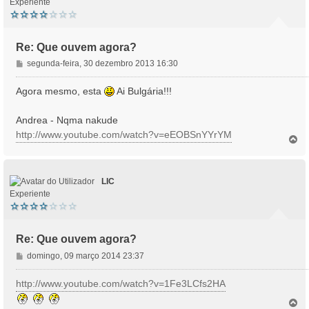
Experiente
Re: Que ouvem agora?
M
segunda-feira, 30 dezembro 2013 16:30
e
n
Agora mesmo, esta
Ai Bulgária!!!
s
a
Andrea - Nqma nakude
g
http://www.youtube.com/watch?v=eEOBSnYYrYM
e
T
o
m
p
o
LIC
Experiente
Re: Que ouvem agora?
M
domingo, 09 março 2014 23:37
e
n
http://www.youtube.com/watch?v=1Fe3LCfs2HA
s
T
a