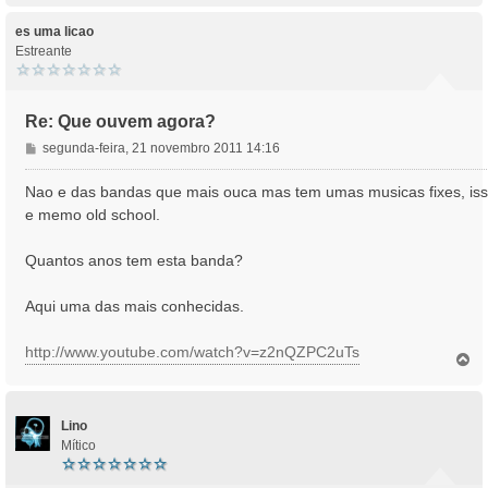
g
p
e
o
es uma licao
m
Estreante
Re: Que ouvem agora?
M
segunda-feira, 21 novembro 2011 14:16
e
n
Nao e das bandas que mais ouca mas tem umas musicas fixes, is
s
e memo old school.
a
g
Quantos anos tem esta banda?
e
m
Aqui uma das mais conhecidas.
http://www.youtube.com/watch?v=z2nQZPC2uTs
T
o
p
o
Lino
Mítico