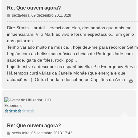
Re: Que ouvem agora?
M
sexta-feira, 09 dezembro 2011 3:28
e
n
Dire Straits... brutal... cresci com eles, das bandas que mais me
s
influenciaram. Vi o Mark ao vivo e foi um espectáculo... um génio
a
das guitarras...
g
Tenho variado muito na música... hoje deu-me para recordar Séti
e
Legião com as belíssimas músicas cheias de Portugalidade com
m
saudade, gaita de foles, rock, pop...
hoje tb estive a descobrir os espanhóis Ska-P e Emergency Servic
Há tempos curti várias da Janelle Monáe (que energia e que
actuações...). Outra banda a descobrir, os Capitães da Areia.
T
o
p
o
LIC
Experiente
Re: Que ouvem agora?
M
sexta-feira, 06 setembro 2013 17:43