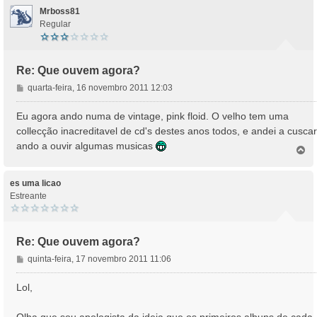
Mrboss81
Regular
Re: Que ouvem agora?
M
quarta-feira, 16 novembro 2011 12:03
e
n
Eu agora ando numa de vintage, pink floid. O velho tem uma
s
collecção inacreditavel de cd's destes anos todos, e andei a cuscar
a
ando a ouvir algumas musicas
T
g
o
e
p
m
o
es uma licao
Estreante
Re: Que ouvem agora?
M
quinta-feira, 17 novembro 2011 11:06
e
n
Lol,
s
a
Olha que sou apologista da ideia que os primeiros albuns de cada