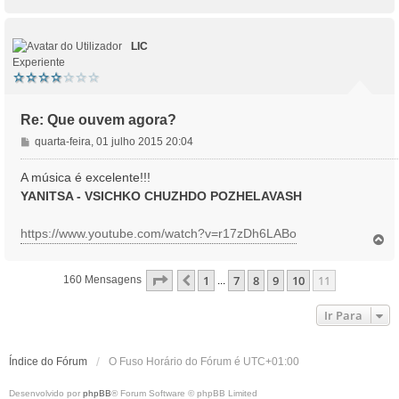
o
g
p
e
o
m
LIC
Experiente
Re: Que ouvem agora?
M
quarta-feira, 01 julho 2015 20:04
e
n
A música é excelente!!!
s
YANITSA - VSICHKO CHUZHDO POZHELAVASH
a
g
https://www.youtube.com/watch?v=r17zDh6LABo
e
T
o
m
p
Página
11
De
11
1
7
8
9
10
11
Anterior
160 Mensagens
...
o
Ir Para
Índice do Fórum
O Fuso Horário do Fórum é
UTC+01:00
Desenvolvido por
phpBB
® Forum Software © phpBB Limited