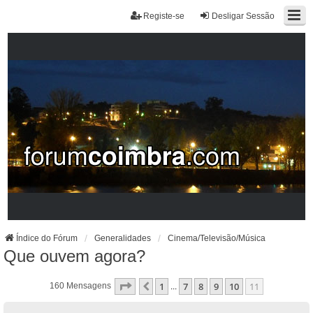
Registe-se
Desligar Sessão
Índice do Fórum
Generalidades
Cinema/Televisão/Música
Que ouvem agora?
Página
11
De
11
1
7
8
9
10
11
Anterior
160 Mensagens
...