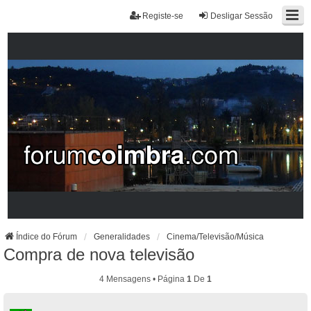
Registe-se
Desligar Sessão
Índice do Fórum
Generalidades
Cinema/Televisão/Música
Compra de nova televisão
4 Mensagens • Página
1
De
1