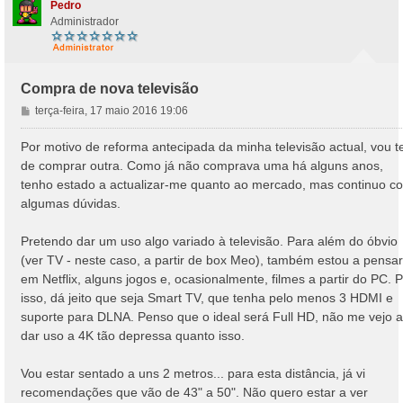
Pedro
Administrador
Compra de nova televisão
M
terça-feira, 17 maio 2016 19:06
e
n
Por motivo de reforma antecipada da minha televisão actual, vou t
s
de comprar outra. Como já não comprava uma há alguns anos,
a
tenho estado a actualizar-me quanto ao mercado, mas continuo c
g
algumas dúvidas.
e
m
Pretendo dar um uso algo variado à televisão. Para além do óbvio
(ver TV - neste caso, a partir de box Meo), também estou a pensar
em Netflix, alguns jogos e, ocasionalmente, filmes a partir do PC. 
isso, dá jeito que seja Smart TV, que tenha pelo menos 3 HDMI e
suporte para DLNA. Penso que o ideal será Full HD, não me vejo a
dar uso a 4K tão depressa quanto isso.
Vou estar sentado a uns 2 metros... para esta distância, já vi
recomendações que vão de 43" a 50". Não quero estar a ver