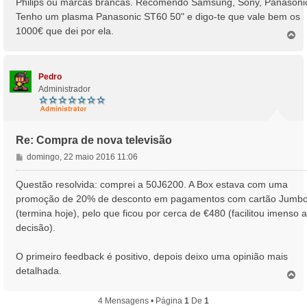
Philips ou marcas brancas. Recomendo Samsung, Sony, Panasoni
e
Tenho um plasma Panasonic ST60 50" e digo-te que vale bem os
m
1000€ que dei por ela.
T
o
p
o
Pedro
Administrador
Re: Compra de nova televisão
M
domingo, 22 maio 2016 11:06
e
n
Questão resolvida: comprei a 50J6200. A Box estava com uma
s
promoção de 20% de desconto em pagamentos com cartão Jumb
a
(termina hoje), pelo que ficou por cerca de €480 (facilitou imenso a
g
decisão).
e
m
O primeiro feedback é positivo, depois deixo uma opinião mais
detalhada.
T
o
p
4 Mensagens • Página
1
De
1