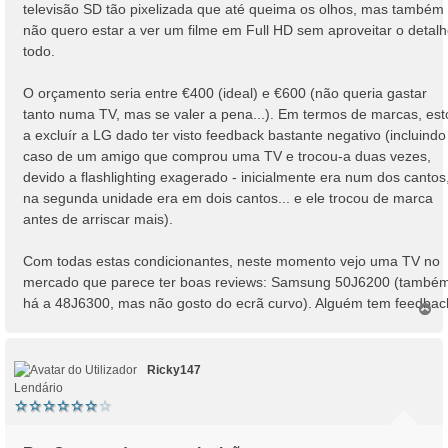
televisão SD tão pixelizada que até queima os olhos, mas também
não quero estar a ver um filme em Full HD sem aproveitar o detal
todo.
O orçamento seria entre €400 (ideal) e €600 (não queria gastar
tanto numa TV, mas se valer a pena...). Em termos de marcas, est
a excluír a LG dado ter visto feedback bastante negativo (incluindo
caso de um amigo que comprou uma TV e trocou-a duas vezes,
devido a flashlighting exagerado - inicialmente era num dos cantos
na segunda unidade era em dois cantos... e ele trocou de marca
antes de arriscar mais).
Com todas estas condicionantes, neste momento vejo uma TV no
mercado que parece ter boas reviews: Samsung 50J6200 (també
há a 48J6300, mas não gosto do ecrã curvo). Alguém tem feedbac
T
o
p
o
Ricky147
Lendário