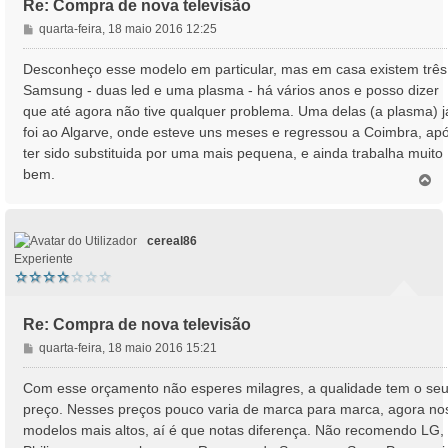
Re: Compra de nova televisão
M
quarta-feira, 18 maio 2016 12:25
e
n
Desconheço esse modelo em particular, mas em casa existem três
s
Samsung - duas led e uma plasma - há vários anos e posso dizer
a
que até agora não tive qualquer problema. Uma delas (a plasma) j
g
foi ao Algarve, onde esteve uns meses e regressou a Coimbra, ap
e
ter sido substituida por uma mais pequena, e ainda trabalha muito
m
bem.
T
o
p
o
cereal86
Experiente
Re: Compra de nova televisão
M
quarta-feira, 18 maio 2016 15:21
e
n
Com esse orçamento não esperes milagres, a qualidade tem o se
s
preço. Nesses preços pouco varia de marca para marca, agora no
a
modelos mais altos, aí é que notas diferença. Não recomendo LG,
g