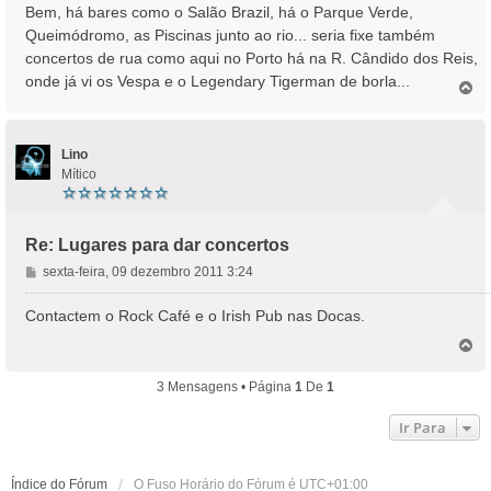
n
Bem, há bares como o Salão Brazil, há o Parque Verde,
s
Queimódromo, as Piscinas junto ao rio... seria fixe também
a
concertos de rua como aqui no Porto há na R. Cândido dos Reis,
g
onde já vi os Vespa e o Legendary Tigerman de borla...
e
T
o
m
p
o
Lino
Mítico
Re: Lugares para dar concertos
M
sexta-feira, 09 dezembro 2011 3:24
e
n
Contactem o Rock Café e o Irish Pub nas Docas.
s
T
a
o
g
p
3 Mensagens • Página
1
De
1
e
o
m
Ir Para
Índice do Fórum
O Fuso Horário do Fórum é
UTC+01:00