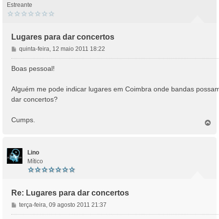
Estreante
Lugares para dar concertos
M
quinta-feira, 12 maio 2011 18:22
e
n
Boas pessoal!
s
a
Alguém me pode indicar lugares em Coimbra onde bandas possa
g
dar concertos?
e
m
Cumps.
T
o
p
o
Lino
Mítico
Re: Lugares para dar concertos
M
terça-feira, 09 agosto 2011 21:37
e