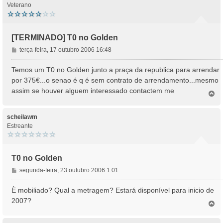
Veterano
[TERMINADO] T0 no Golden
M
terça-feira, 17 outubro 2006 16:48
e
n
Temos um T0 no Golden junto a praça da republica para arrendar
s
por 375€...o senao é q é sem contrato de arrendamento...mesmo
a
assim se houver alguem interessado contactem me
T
g
o
e
p
m
o
scheilawm
Estreante
T0 no Golden
M
segunda-feira, 23 outubro 2006 1:01
e
n
È mobiliado? Qual a metragem? Estará disponível para inicio de
s
2007?
T
a
o
g
p