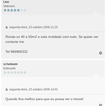
e
o
Lion
m
Veterano
M
segunda-feira, 23 outubro 2006 11:10
e
n
Ronda os 40 a 50m2 e esta mobilado com tudo. Se quiser ver
s
contacte me.
a
g
Tel 966866332
e
T
o
m
p
o
scheilawm
Estreante
M
segunda-feira, 23 outubro 2006 14:01
e
n
Quando fica melhor para que eu possa ver o imovel
s
T