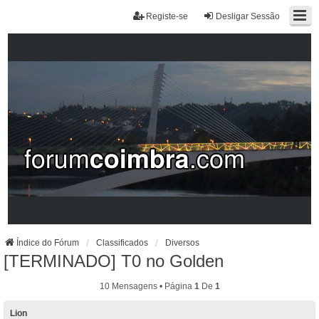
Registe-se
Desligar Sessão
Índice do Fórum
Classificados
Diversos
[TERMINADO] T0 no Golden
10 Mensagens • Página
1
De
1
Lion