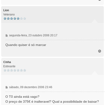
a
o
g
p
e
o
Lion
m
Veterano
M
segunda-feira, 23 outubro 2006 20:17
e
n
Quando quiser é só marcar
s
T
a
o
g
p
e
o
Cinha
m
Estreante
M
sábado, 09 dezembro 2006 23:46
e
n
O T0 ainda está vago?
s
O preço de 375€ é inalteravel? Qual a possibilidade de baixar?
a