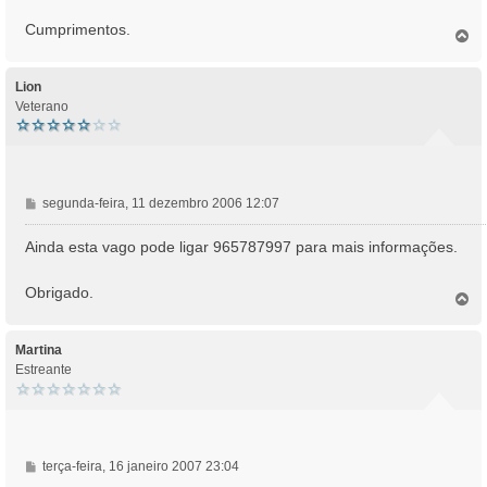
g
Cumprimentos.
e
T
o
m
p
o
Lion
Veterano
M
segunda-feira, 11 dezembro 2006 12:07
e
n
Ainda esta vago pode ligar 965787997 para mais informações.
s
a
Obrigado.
T
g
o
e
p
m
o
Martina
Estreante
M
terça-feira, 16 janeiro 2007 23:04
e