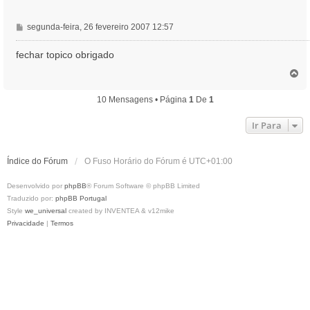
M
segunda-feira, 26 fevereiro 2007 12:57
e
n
fechar topico obrigado
s
T
a
o
g
p
10 Mensagens • Página
1
De
1
e
o
m
Ir Para
Índice do Fórum
O Fuso Horário do Fórum é
UTC+01:00
Desenvolvido por
phpBB
® Forum Software © phpBB Limited
Traduzido por:
phpBB Portugal
Style
we_universal
created by INVENTEA & v12mike
Privacidade
|
Termos