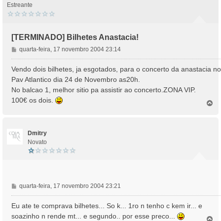
Estreante
[TERMINADO] Bilhetes Anastacia!
M
quarta-feira, 17 novembro 2004 23:14
e
n
Vendo dois bilhetes, ja esgotados, para o concerto da anastacia no
s
Pav Atlantico dia 24 de Novembro as20h.
a
No balcao 1, melhor sitio pa assistir ao concerto.ZONA VIP.
g
100€ os dois.
e
T
o
m
p
o
Dmitry
Novato
M
quarta-feira, 17 novembro 2004 23:21
e
n
Eu ate te comprava bilhetes... So k... 1ro n tenho c kem ir... e
s
soazinho n rende mt... e segundo.. por esse preco...
T
a