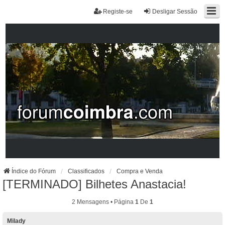
Registe-se
Desligar Sessão
Índice do Fórum
Classificados
Compra e Venda
[TERMINADO] Bilhetes Anastacia!
2 Mensagens • Página
1
De
1
Milady