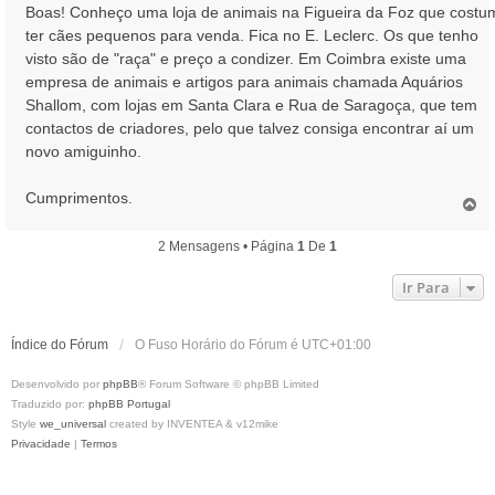
n
Boas! Conheço uma loja de animais na Figueira da Foz que costu
s
ter cães pequenos para venda. Fica no E. Leclerc. Os que tenho
a
visto são de "raça" e preço a condizer. Em Coimbra existe uma
g
empresa de animais e artigos para animais chamada Aquários
e
Shallom, com lojas em Santa Clara e Rua de Saragoça, que tem
m
contactos de criadores, pelo que talvez consiga encontrar aí um
novo amiguinho.
Cumprimentos.
T
o
p
2 Mensagens • Página
1
De
1
o
Ir Para
Índice do Fórum
O Fuso Horário do Fórum é
UTC+01:00
Desenvolvido por
phpBB
® Forum Software © phpBB Limited
Traduzido por:
phpBB Portugal
Style
we_universal
created by INVENTEA & v12mike
Privacidade
|
Termos