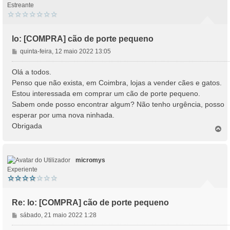
Estreante
lo: [COMPRA] cão de porte pequeno
M
quinta-feira, 12 maio 2022 13:05
e
n
Olá a todos.
s
Penso que não exista, em Coimbra, lojas a vender cães e gatos.
a
Estou interessada em comprar um cão de porte pequeno.
g
Sabem onde posso encontrar algum? Não tenho urgência, posso
e
esperar por uma nova ninhada.
m
Obrigada
T
o
p
o
micromys
Experiente
Re: lo: [COMPRA] cão de porte pequeno
M
sábado, 21 maio 2022 1:28
e