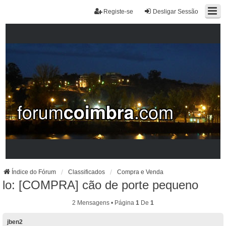
Registe-se
Desligar Sessão
Índice do Fórum
Classificados
Compra e Venda
lo: [COMPRA] cão de porte pequeno
2 Mensagens • Página
1
De
1
jben2