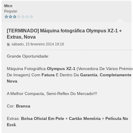
Mico
Regular
[TERMINADO] Máquina fotográfica Olympus XZ-1 +
Extras, Nova
M
sábado, 15 fevereiro 2014 19:16
e
n
Grande Oportunidade:
s
a
Máquina Fotográfica
Olympus XZ-1
(Vencedora De Vários Prémio
g
De Imagem) Com
Fatura
E Dentro Da
Garantia
,
Completamente
e
Nova
.
m
A Melhor Compacta, Semi-Reflex Do Mercado!!!
Cor:
Branca
Extras:
Bolsa Oficial Em Pele
+
Cartão Memória
+
Película No
Ecrã
.