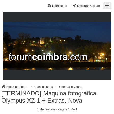
Registe-se
Desligar Sessão
Índice do Fórum
Classificados
Compra e Venda
[TERMINADO] Máquina fotográfica
Olympus XZ-1 + Extras, Nova
1 Mensagem • Página
1
De
1