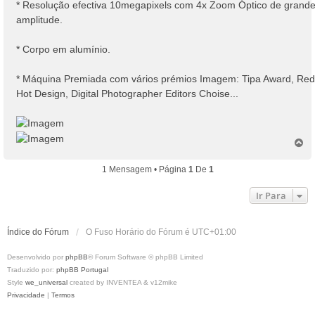
* Resolução efectiva 10megapixels com 4x Zoom Óptico de grand
amplitude.
* Corpo em alumínio.
* Máquina Premiada com vários prémios Imagem: Tipa Award, Red
Hot Design, Digital Photographer Editors Choise...
T
o
p
1 Mensagem • Página
1
De
1
o
Ir Para
Índice do Fórum
O Fuso Horário do Fórum é
UTC+01:00
Desenvolvido por
phpBB
® Forum Software © phpBB Limited
Traduzido por:
phpBB Portugal
Style
we_universal
created by INVENTEA & v12mike
Privacidade
|
Termos