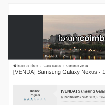
Facebook
Chat
Índice do Fórum
Classificados
Compra e Venda
[VENDA] Samsung Galaxy Nexus - 
mnlsrv
[VENDA] Samsung Galax
Regular
M
por
mnlsrv
»
sexta-feira, 07 fe
e