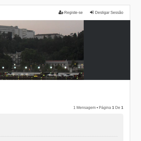
Registe-se
Desligar Sessão
1 Mensagem • Página
1
De
1