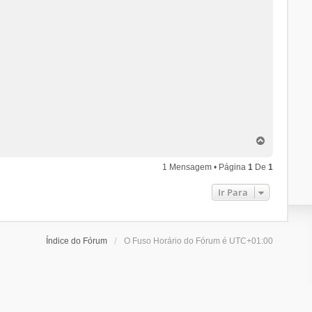
T
o
p
1 Mensagem • Página
1
De
1
o
Ir Para
Índice do Fórum
O Fuso Horário do Fórum é
UTC+01:00