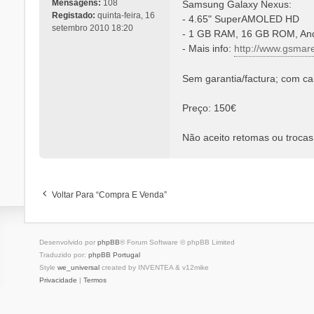
n
Mensagens:
108
Samsung Galaxy Nexus:
s
Registado:
quinta-feira, 16
- 4.65" SuperAMOLED HD
a
setembro 2010 18:20
- 1 GB RAM, 16 GB ROM, And
g
- Mais info:
http://www.gsmar
e
m
Sem garantia/factura; com ca
Preço: 150€
Não aceito retomas ou troca
Voltar Para “Compra E Venda”
Desenvolvido por
phpBB
® Forum Software © phpBB Limited
Traduzido por:
phpBB Portugal
Style
we_universal
created by INVENTEA & v12mike
Privacidade
|
Termos