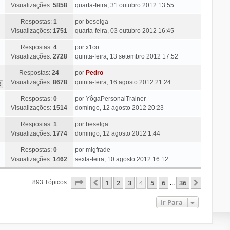
Visualizações:
5858
quarta-feira, 31 outubro 2012 13:55
Respostas:
1
por
beselga
Visualizações:
1751
quarta-feira, 03 outubro 2012 16:45
Respostas:
4
por
x1co
Visualizações:
2728
quinta-feira, 13 setembro 2012 17:52
Respostas:
24
por
Pedro
Visualizações:
8678
quinta-feira, 16 agosto 2012 21:24
2
Respostas:
0
por
YôgaPersonalTrainer
Visualizações:
1514
domingo, 12 agosto 2012 20:23
Respostas:
1
por
beselga
Visualizações:
1774
domingo, 12 agosto 2012 1:44
Respostas:
0
por
migfrade
Visualizações:
1462
sexta-feira, 10 agosto 2012 16:12
Página
4
De
36
1
2
3
4
5
6
36
Anterior
Próxim
893 Tópicos
...
Ir Para