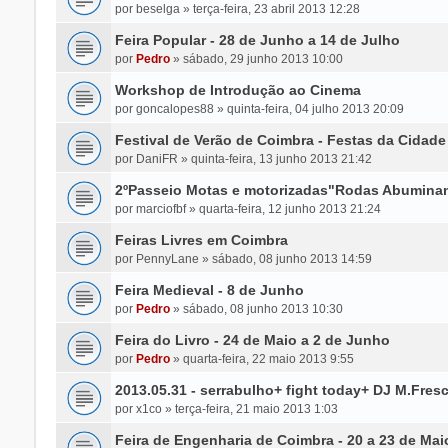
por
beselga
»
terça-feira, 23 abril 2013 12:28
Feira Popular - 28 de Junho a 14 de Julho
por
Pedro
»
sábado, 29 junho 2013 10:00
Workshop de Introdução ao Cinema
por
goncalopes88
»
quinta-feira, 04 julho 2013 20:09
Festival de Verão de Coimbra - Festas da Cidade
por
DaniFR
»
quinta-feira, 13 junho 2013 21:42
2ºPasseio Motas e motorizadas"Rodas Abuminan
por
marciofbf
»
quarta-feira, 12 junho 2013 21:24
Feiras Livres em Coimbra
por
PennyLane
»
sábado, 08 junho 2013 14:59
Feira Medieval - 8 de Junho
por
Pedro
»
sábado, 08 junho 2013 10:30
Feira do Livro - 24 de Maio a 2 de Junho
por
Pedro
»
quarta-feira, 22 maio 2013 9:55
2013.05.31 - serrabulho+ fight today+ DJ M.Fresc
por
x1co
»
terça-feira, 21 maio 2013 1:03
Feira de Engenharia de Coimbra - 20 a 23 de Mai