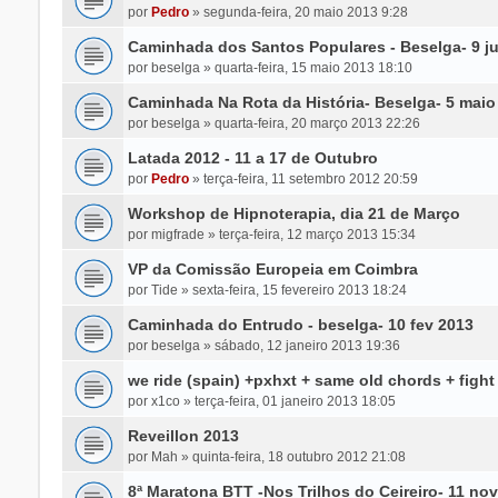
por
Pedro
»
segunda-feira, 20 maio 2013 9:28
Caminhada dos Santos Populares - Beselga- 9 j
por
beselga
»
quarta-feira, 15 maio 2013 18:10
Caminhada Na Rota da História- Beselga- 5 maio
por
beselga
»
quarta-feira, 20 março 2013 22:26
Latada 2012 - 11 a 17 de Outubro
por
Pedro
»
terça-feira, 11 setembro 2012 20:59
Workshop de Hipnoterapia, dia 21 de Março
por
migfrade
»
terça-feira, 12 março 2013 15:34
VP da Comissão Europeia em Coimbra
por
Tide
»
sexta-feira, 15 fevereiro 2013 18:24
Caminhada do Entrudo - beselga- 10 fev 2013
por
beselga
»
sábado, 12 janeiro 2013 19:36
we ride (spain) +pxhxt + same old chords + fight
por
x1co
»
terça-feira, 01 janeiro 2013 18:05
Reveillon 2013
por
Mah
»
quinta-feira, 18 outubro 2012 21:08
8ª Maratona BTT -Nos Trilhos do Ceireiro- 11 n