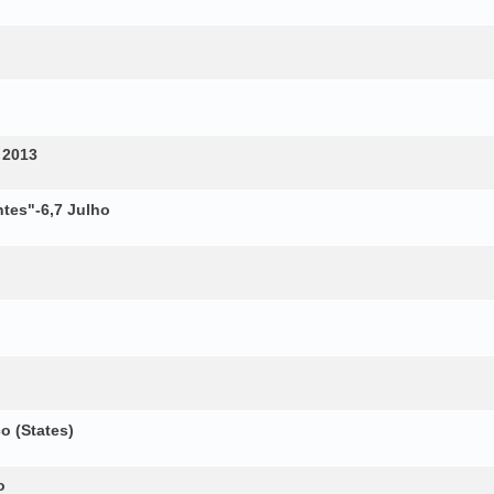
 2013
tes"-6,7 Julho
o (States)
o