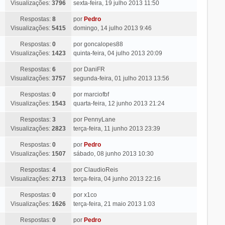
Visualizações:
3796
sexta-feira, 19 julho 2013 11:50
Respostas:
8
por
Pedro
Visualizações:
5415
domingo, 14 julho 2013 9:46
Respostas:
0
por
goncalopes88
Visualizações:
1423
quinta-feira, 04 julho 2013 20:09
Respostas:
6
por
DaniFR
Visualizações:
3757
segunda-feira, 01 julho 2013 13:56
Respostas:
0
por
marciofbf
Visualizações:
1543
quarta-feira, 12 junho 2013 21:24
Respostas:
3
por
PennyLane
Visualizações:
2823
terça-feira, 11 junho 2013 23:39
Respostas:
0
por
Pedro
Visualizações:
1507
sábado, 08 junho 2013 10:30
Respostas:
4
por
ClaudioReis
Visualizações:
2713
terça-feira, 04 junho 2013 22:16
Respostas:
0
por
x1co
Visualizações:
1626
terça-feira, 21 maio 2013 1:03
Respostas:
0
por
Pedro