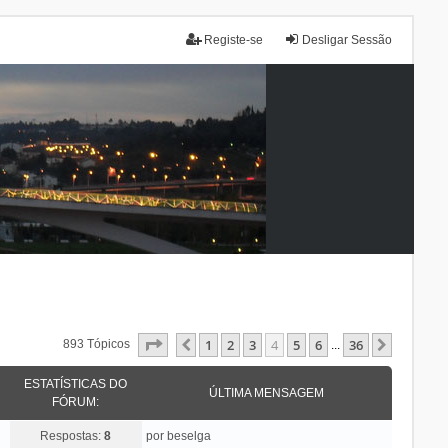
Registe-se
Desligar Sessão
Página
4
De
36
1
2
3
4
5
6
36
Anterior
Próxim
893 Tópicos
...
ESTATÍSTICAS DO
ÚLTIMA MENSAGEM
FÓRUM:
Respostas:
8
por
beselga