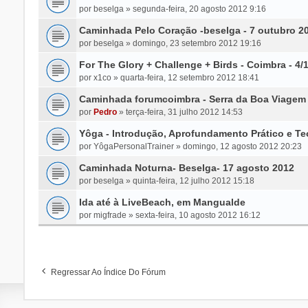
por
beselga
»
segunda-feira, 20 agosto 2012 9:16
Caminhada Pelo Coração -beselga - 7 outubro 2
por
beselga
»
domingo, 23 setembro 2012 19:16
For The Glory + Challenge + Birds - Coimbra - 4/
por
x1co
»
quarta-feira, 12 setembro 2012 18:41
Caminhada forumcoimbra - Serra da Boa Viagem
por
Pedro
»
terça-feira, 31 julho 2012 14:53
Yôga - Introdução, Aprofundamento Prático e Te
por
YôgaPersonalTrainer
»
domingo, 12 agosto 2012 20:23
Caminhada Noturna- Beselga- 17 agosto 2012
por
beselga
»
quinta-feira, 12 julho 2012 15:18
Ida até à LiveBeach, em Mangualde
por
migfrade
»
sexta-feira, 10 agosto 2012 16:12
Regressar Ao Índice Do Fórum