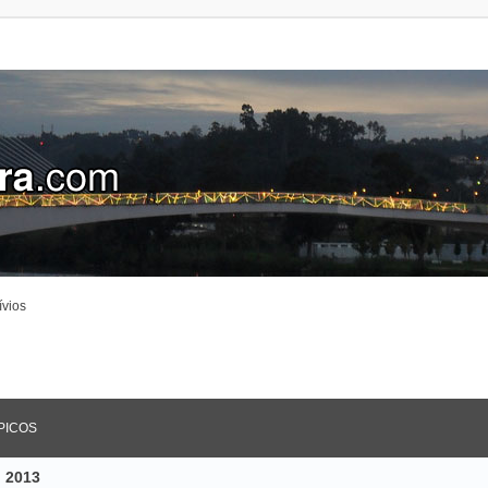
ívios
PICOS
o 2013