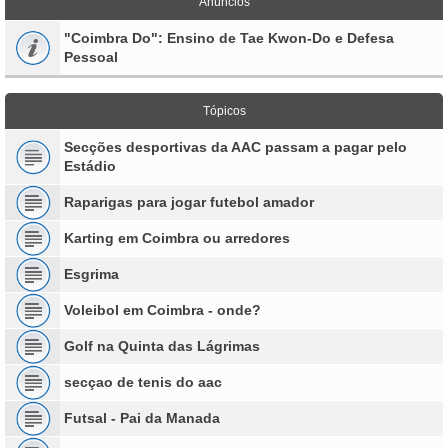
Anúncios
"Coimbra Do": Ensino de Tae Kwon-Do e Defesa
Pessoal
Tópicos
Secções desportivas da AAC passam a pagar pelo
Estádio
Raparigas para jogar futebol amador
Karting em Coimbra ou arredores
Esgrima
Voleibol em Coimbra - onde?
Golf na Quinta das Lágrimas
secçao de tenis do aac
Futsal - Pai da Manada