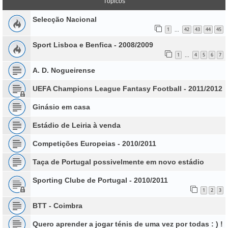
Tópicos
Selecção Nacional
1
42
43
44
45
...
Sport Lisboa e Benfica - 2008/2009
1
4
5
6
7
...
A. D. Nogueirense
UEFA Champions League Fantasy Football - 2011/2012
Ginásio em casa
Estádio de Leiria à venda
Competições Europeias - 2010/2011
Taça de Portugal possivelmente em novo estádio
Sporting Clube de Portugal - 2010/2011
1
2
3
BTT - Coimbra
Quero aprender a jogar ténis de uma vez por todas : ) !