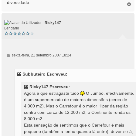
diversidade.
T
o
p
o
Ricky147
Lendário
M
sexta-feira, 21 setembro 2007 18:24
e
n
s
Subbuteiro Escreveu:
a
g
Ricky147 Escreveu:
e
Agora é que estragaste tudo
O Jumbo, efectivamente,
m
é um supermercado de maiores dimensões (cerca de
4.000 m2). Mas o Carrefour é o maior Hiper da região
centro com cerca de 12.000 m2; o Continente ronda os
8.000 m2.
Esta sensação de sentirmos que o Carrefour é mais
pequeno (também a tenho quando lá entro), dever-se-à,