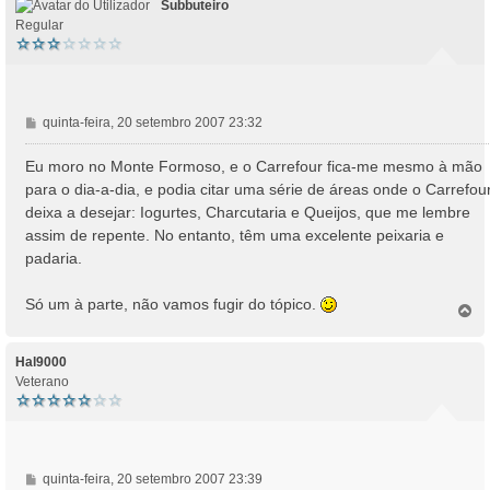
Subbuteiro
Regular
M
quinta-feira, 20 setembro 2007 23:32
e
n
Eu moro no Monte Formoso, e o Carrefour fica-me mesmo à mão
s
para o dia-a-dia, e podia citar uma série de áreas onde o Carrefou
a
deixa a desejar: Iogurtes, Charcutaria e Queijos, que me lembre
g
assim de repente. No entanto, têm uma excelente peixaria e
e
padaria.
m
Só um à parte, não vamos fugir do tópico.
T
o
p
o
Hal9000
Veterano
M
quinta-feira, 20 setembro 2007 23:39