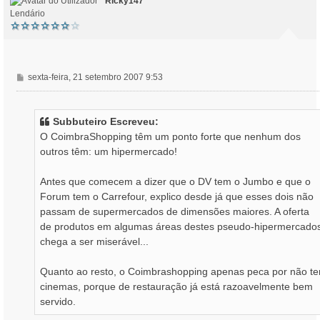
Ricky147
Lendário
M
sexta-feira, 21 setembro 2007 9:53
e
n
s
Subbuteiro Escreveu:
a
O CoimbraShopping têm um ponto forte que nenhum dos
g
outros têm: um hipermercado!
e
m
Antes que comecem a dizer que o DV tem o Jumbo e que o
Forum tem o Carrefour, explico desde já que esses dois não
passam de supermercados de dimensões maiores. A oferta
de produtos em algumas áreas destes pseudo-hipermercado
chega a ser miserável...
Quanto ao resto, o Coimbrashopping apenas peca por não te
cinemas, porque de restauração já está razoavelmente bem
servido.