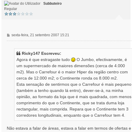
Subbuteiro
Regular
M
sexta-feira, 21 setembro 2007 15:21
e
n
s
Ricky147 Escreveu:
a
Agora é que estragaste tudo
O Jumbo, efectivamente, é
g
um supermercado de maiores dimensões (cerca de 4.000
e
m2). Mas o Carrefour é o maior Hiper da região centro com
m
cerca de 12.000 m2; o Continente ronda os 8.000 m2.
Esta sensação de sentirmos que o Carrefour é mais pequeno
(também a tenho quando lá entro), dever-se-à, na minha
opinião, ao formato da loja que é mais quadrada, com menos
comprimento do que o Continente, que se trata duma loja
rectangular, mais comprida. Repara que o Continente tem 3
corredores longitudinais, enquanto que o Carrefour tem 4.
Não estava a falar de áreas, estava a falar em termos de ofertas e