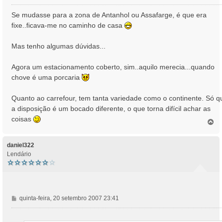
e
n
Se mudasse para a zona de Antanhol ou Assafarge, é que era
s
fixe..ficava-me no caminho de casa
a
g
Mas tenho algumas dúvidas...
e
m
Agora um estacionamento coberto, sim..aquilo merecia...quando
chove é uma porcaria
Quanto ao carrefour, tem tanta variedade como o continente. Só q
a disposição é um bocado diferente, o que torna difícil achar as
coisas
T
o
p
o
daniel322
Lendário
M
quinta-feira, 20 setembro 2007 23:41
e
n