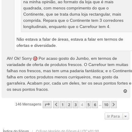
na minha opinião, ao formato da loja que é mais
quadrada, com menos comprimento do que o
Continente, que se trata duma loja rectangular, mais
comprida. Repara que o Continente tem 3 corredores
longitudinais, enquanto que o Carrefour tem 4.
Não estava a falar de áreas, estava a falar em termos de
ofertas e diversidade.
Ah! Ok! Sorry
Por acaso gosto do Jumbo, em termos de
variadade de oferta de produtos frescos. O Carrefour tem muitas
falhas nos frescos, mas tem uma padaria fantástica; e o Continent
falha em certos produtos menos curriqueiros, mas gosto da
garrafeira. Acabam por, cada um deles, ter os seus pontos fortes e
os seus pontos fracos.
T
o
p
Página
4
De
10
1
2
3
4
5
6
10
Anterior
Próxim
146 Mensagens
...
o
Ir Para
Índice do Fórum
O Fuso Horário do Fórum é
UTC+01:00