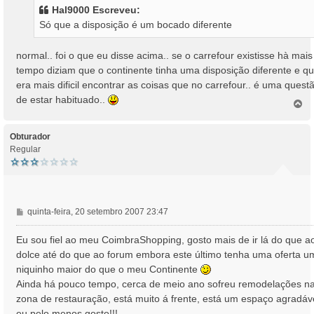
s
Hal9000 Escreveu:
a
Só que a disposição é um bocado diferente
g
e
m
normal.. foi o que eu disse acima.. se o carrefour existisse hà mais
tempo diziam que o continente tinha uma disposição diferente e q
era mais dificil encontrar as coisas que no carrefour.. é uma quest
de estar habituado..
T
o
p
o
Obturador
Regular
M
quinta-feira, 20 setembro 2007 23:47
e
n
Eu sou fiel ao meu CoimbraShopping, gosto mais de ir lá do que a
s
dolce até do que ao forum embora este último tenha uma oferta u
a
niquinho maior do que o meu Continente
g
Ainda há pouco tempo, cerca de meio ano sofreu remodelações n
e
zona de restauração, está muito á frente, está um espaço agradáve
m
eu pelo menos gosto!!!