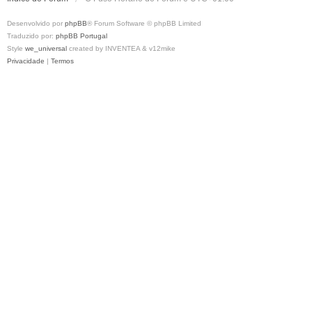
Desenvolvido por
phpBB
® Forum Software © phpBB Limited
Traduzido por:
phpBB Portugal
Style
we_universal
created by INVENTEA & v12mike
Privacidade
|
Termos