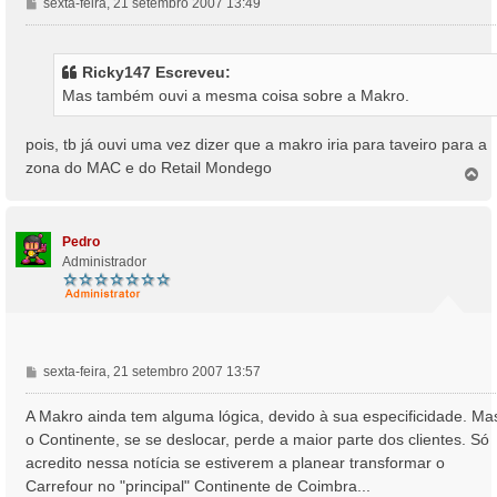
M
sexta-feira, 21 setembro 2007 13:49
e
n
s
Ricky147 Escreveu:
a
Mas também ouvi a mesma coisa sobre a Makro.
g
e
m
pois, tb já ouvi uma vez dizer que a makro iria para taveiro para a
zona do MAC e do Retail Mondego
T
o
p
o
Pedro
Administrador
M
sexta-feira, 21 setembro 2007 13:57
e
n
A Makro ainda tem alguma lógica, devido à sua especificidade. Ma
s
o Continente, se se deslocar, perde a maior parte dos clientes. Só
a
acredito nessa notícia se estiverem a planear transformar o
g
Carrefour no "principal" Continente de Coimbra...
e