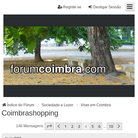
Registe-se
Desligar Sessão
Índice do Fórum
Sociedade e Lazer
Viver em Coimbra
Coimbrashopping
Página
4
De
10
1
2
3
4
5
6
10
Anterior
Próxim
146 Mensagens
...