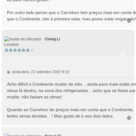
Por outro lado penso que o Carrefour tem preços mais em conta d
que o Continente, isto á primeira vista, mas posso estar enganado!
T
o
p
o
Chong Li
Lendário
M
sexta-feira, 21 setembro 2007 9:10
e
n
Acho difícil o Continente mudar de sítio... ainda para mais estão e
s
obras lá dentro, na zona dos refrigerantes... acho que se fosse pa
a
mudar, não faziam as obras!
g
e
Quando ao Carrefour ter preços mais em conta que o Continente,
m
tenho sérias dúvidas....! Mas gosto de ir aos dois lados.
T
o
p
o