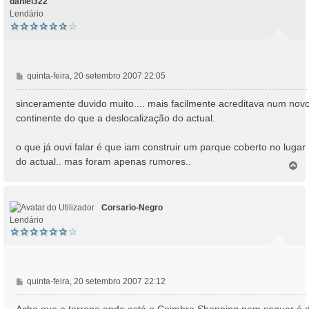
daniel322
Lendário
M
quinta-feira, 20 setembro 2007 22:05
e
n
sinceramente duvido muito.... mais facilmente acreditava num nov
s
continente do que a deslocalização do actual.
a
g
o que já ouvi falar é que iam construir um parque coberto no lugar
e
do actual.. mas foram apenas rumores..
m
T
o
p
o
Corsario-Negro
Lendário
M
quinta-feira, 20 setembro 2007 22:12
e
n
Acho que o terreno onde está o Coimbra Shopping nem sequer é 