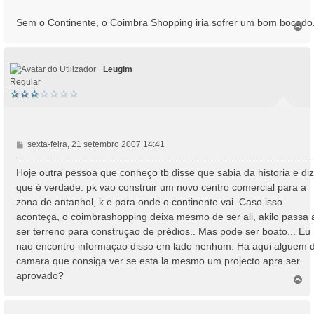
m
Sem o Continente, o Coimbra Shopping iria sofrer um bom bocado.
T
o
p
o
Leugim
Regular
M
sexta-feira, 21 setembro 2007 14:41
e
n
Hoje outra pessoa que conheço tb disse que sabia da historia e diz
s
que é verdade. pk vao construir um novo centro comercial para a
a
zona de antanhol, k e para onde o continente vai. Caso isso
g
aconteça, o coimbrashopping deixa mesmo de ser ali, akilo passa 
e
ser terreno para construçao de prédios.. Mas pode ser boato... Eu
m
nao encontro informaçao disso em lado nenhum. Ha aqui alguem 
camara que consiga ver se esta la mesmo um projecto apra ser
aprovado?
T
o
p
o