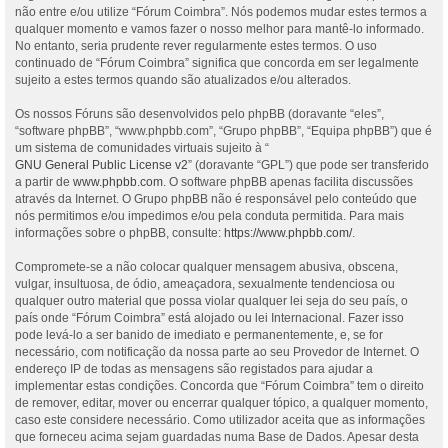
não entre e/ou utilize “Fórum Coimbra”. Nós podemos mudar estes termos a
qualquer momento e vamos fazer o nosso melhor para mantê-lo informado.
No entanto, seria prudente rever regularmente estes termos. O uso
continuado de “Fórum Coimbra” significa que concorda em ser legalmente
sujeito a estes termos quando são atualizados e/ou alterados.
Os nossos Fóruns são desenvolvidos pelo phpBB (doravante “eles”,
“software phpBB”, “www.phpbb.com”, “Grupo phpBB”, “Equipa phpBB”) que é
um sistema de comunidades virtuais sujeito à “
GNU General Public License v2
” (doravante “GPL”) que pode ser transferido
a partir de
www.phpbb.com
. O software phpBB apenas facilita discussões
através da Internet. O Grupo phpBB não é responsável pelo conteúdo que
nós permitimos e/ou impedimos e/ou pela conduta permitida. Para mais
informações sobre o phpBB, consulte:
https://www.phpbb.com/
.
Compromete-se a não colocar qualquer mensagem abusiva, obscena,
vulgar, insultuosa, de ódio, ameaçadora, sexualmente tendenciosa ou
qualquer outro material que possa violar qualquer lei seja do seu país, o
país onde “Fórum Coimbra” está alojado ou lei Internacional. Fazer isso
pode levá-lo a ser banido de imediato e permanentemente, e, se for
necessário, com notificação da nossa parte ao seu Provedor de Internet. O
endereço IP de todas as mensagens são registados para ajudar a
implementar estas condições. Concorda que “Fórum Coimbra” tem o direito
de remover, editar, mover ou encerrar qualquer tópico, a qualquer momento,
caso este considere necessário. Como utilizador aceita que as informações
que forneceu acima sejam guardadas numa Base de Dados. Apesar desta