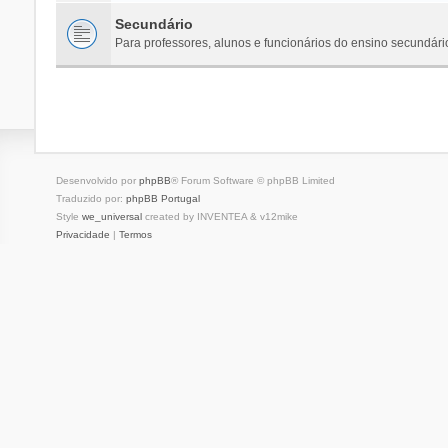
Secundário
Para professores, alunos e funcionários do ensino secundári
Desenvolvido por
phpBB
® Forum Software © phpBB Limited
Traduzido por:
phpBB Portugal
Style
we_universal
created by INVENTEA & v12mike
Privacidade
|
Termos