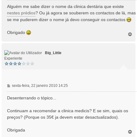
n
Alguém me sabe dizer o nome da clinica dentária que existe
s
nestes prédios
? Ou já agora se souberem os contactos de lá, mas
a
se me puderem dizer o nome já devo conseguir os contactos
g
e
Obrigado
m
T
o
p
o
Big_Little
Experiente
M
sexta-feira, 22 janeiro 2010 14:25
e
n
Desenterrando o tópico...
s
a
Continuam a recomendar a clinica medicis? E se sim, quais os
g
preços? (Porque os 35€ ja devem estar desactualizados).
e
m
Obrigada
T
o