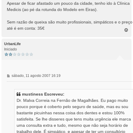
n
Apesar de ficar afastado um pouco da cidade, tenho ido à Clínica
s
Medicis (ao pé da rotunda do Modelo em Eiras).
a
g
Sem razão de queixa são muito profissionais, simpáticos e o preço
e
até é em conta: 35€
m
T
o
p
o
UrbanLife
Iniciado
M
sábado, 11 agosto 2007 16:19
e
n
s
mustiness Escreveu:
a
Dr. Malva Correia na Fernão de Magalhães. Eu pago muito
g
pouco porque é coberto pelo seguro de saúde, mas eu sou
e
bastante picuinhas nessa coisa dos dentes e estou 100%
m
satisfeita. Se lhe disseres que tens muita urgência ele marca
uma consulta extra e tudo, mesmo que não seja horário de
trabalho dele. É simpático, e apesar de ter um consultório