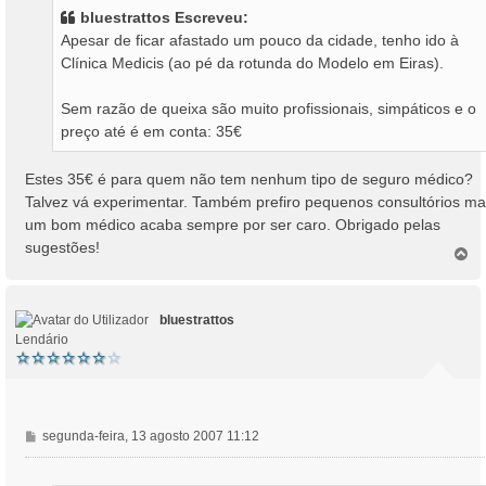
s
bluestrattos Escreveu:
a
Apesar de ficar afastado um pouco da cidade, tenho ido à
g
Clínica Medicis (ao pé da rotunda do Modelo em Eiras).
e
m
Sem razão de queixa são muito profissionais, simpáticos e o
preço até é em conta: 35€
Estes 35€ é para quem não tem nenhum tipo de seguro médico?
Talvez vá experimentar. Também prefiro pequenos consultórios m
um bom médico acaba sempre por ser caro. Obrigado pelas
sugestões!
T
o
p
o
bluestrattos
Lendário
M
segunda-feira, 13 agosto 2007 11:12
e
n