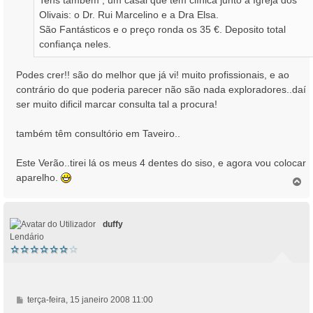
Tens também , um casal que tem clínica junto à Igreja dos
g
Olivais: o Dr. Rui Marcelino e a Dra Elsa.
e
São Fantásticos e o preço ronda os 35 €. Deposito total
m
confiança neles.
Podes crer!! são do melhor que já vi! muito profissionais, e ao
contrário do que poderia parecer não são nada exploradores..daí
ser muito dificil marcar consulta tal a procura!
também têm consultório em Taveiro..
Este Verão..tirei lá os meus 4 dentes do siso, e agora vou colocar
aparelho.
T
o
p
o
duffy
Lendário
M
terça-feira, 15 janeiro 2008 11:00
e