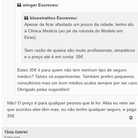
s
winger Escreveu:
a
g
bluestrattos Escreveu:
e
Apesar de ficar afastado um pouco da cidade, tenho ido
m
à Clínica Medicis (ao pé da rotunda do Modelo em
Eiras).
Sem razão de queixa são muito profissionais, simpáticos
e o preço até é em conta: 35€
Estes 35€ é para quem não tem nenhum tipo de seguro
médico? Talvez vá experimentar. Também prefiro pequenos
consultórios mas um bom médico acaba sempre por ser caro
Obrigado pelas sugestões!
Não! O preço é para qualquer pessoa que lá for. Aliás eu nem sei
que acordos eles têm mas, eu não tenho qualquer seguro, e pago
35€
T
o
p
o
Tânia Gabriel
Estreante