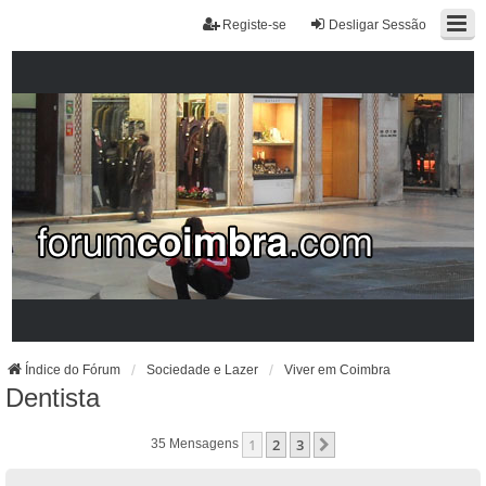
Registe-se
Desligar Sessão
Índice do Fórum
Sociedade e Lazer
Viver em Coimbra
Dentista
1
2
3
Próximo
35 Mensagens