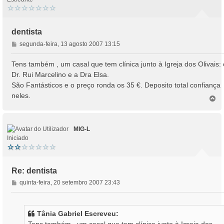
dentista
M
segunda-feira, 13 agosto 2007 13:15
e
n
Tens também , um casal que tem clínica junto à Igreja dos Olivais: 
s
Dr. Rui Marcelino e a Dra Elsa.
a
São Fantásticos e o preço ronda os 35 €. Deposito total confiança
g
neles.
e
T
o
m
p
o
MIG-L
Iniciado
Re: dentista
M
quinta-feira, 20 setembro 2007 23:43
e
n
s
Tânia Gabriel Escreveu:
a