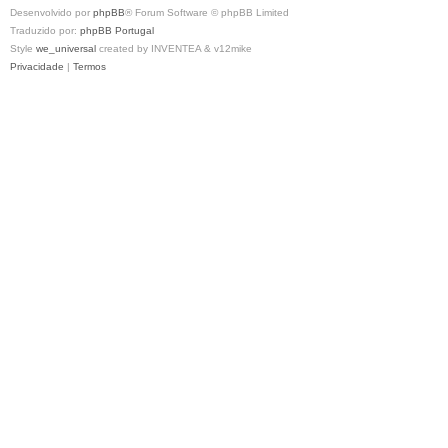
Desenvolvido por
phpBB
® Forum Software © phpBB Limited
Traduzido por:
phpBB Portugal
Style
we_universal
created by INVENTEA & v12mike
Privacidade
|
Termos