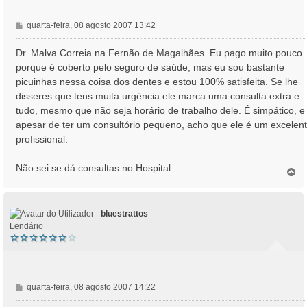
M
quarta-feira, 08 agosto 2007 13:42
e
n
Dr. Malva Correia na Fernão de Magalhães. Eu pago muito pouco
s
porque é coberto pelo seguro de saúde, mas eu sou bastante
a
picuinhas nessa coisa dos dentes e estou 100% satisfeita. Se lhe
g
disseres que tens muita urgência ele marca uma consulta extra e
e
tudo, mesmo que não seja horário de trabalho dele. É simpático, e
m
apesar de ter um consultório pequeno, acho que ele é um excelen
profissional.
Não sei se dá consultas no Hospital...
T
o
p
o
bluestrattos
Lendário
M
quarta-feira, 08 agosto 2007 14:22
e