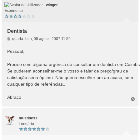
winger
Experiente
Dentista
M
quarta-feira, 08 agosto 2007 11:59
e
n
Pessoal,
s
a
Preciso com alguma urgência de consultar um dentista em Coimbr
g
Se puderem aconselhar-me o vosso e falar de preço/grau de
e
satisfação seria óptimo. Não queria escolher um ao acaso, sem
m
qualquer tipo de referências...
Abraço
T
o
p
o
mustiness
Lendário