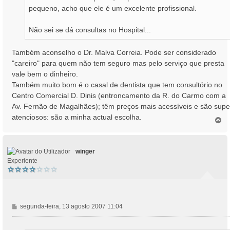
pequeno, acho que ele é um excelente profissional.
Não sei se dá consultas no Hospital...
Também aconselho o Dr. Malva Correia. Pode ser considerado
"careiro" para quem não tem seguro mas pelo serviço que presta
vale bem o dinheiro.
Também muito bom é o casal de dentista que tem consultório no
Centro Comercial D. Dinis (entroncamento da R. do Carmo com a
Av. Fernão de Magalhães); têm preços mais acessíveis e são supe
atenciosos: são a minha actual escolha.
T
o
p
o
winger
Experiente
M
segunda-feira, 13 agosto 2007 11:04
e
n