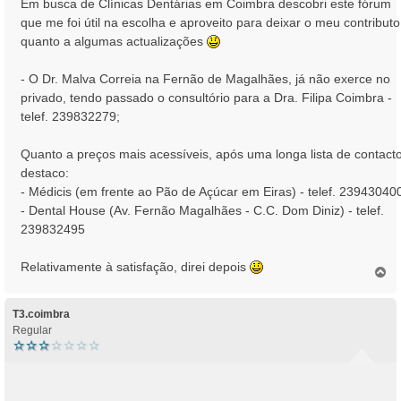
Em busca de Clínicas Dentárias em Coimbra descobri este fórum
s
que me foi útil na escolha e aproveito para deixar o meu contributo
a
quanto a algumas actualizações
g
e
- O Dr. Malva Correia na Fernão de Magalhães, já não exerce no
m
privado, tendo passado o consultório para a Dra. Filipa Coimbra -
telef. 239832279;
Quanto a preços mais acessíveis, após uma longa lista de contacto
destaco:
- Médicis (em frente ao Pão de Açúcar em Eiras) - telef. 23943040
- Dental House (Av. Fernão Magalhães - C.C. Dom Diniz) - telef.
239832495
Relativamente à satisfação, direi depois
T
o
p
o
T3.coimbra
Regular