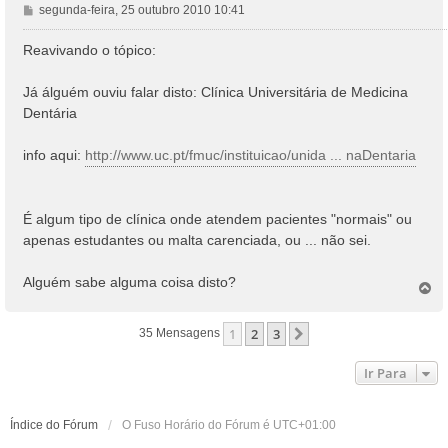
M
segunda-feira, 25 outubro 2010 10:41
e
n
Reavivando o tópico:
s
a
Já álguém ouviu falar disto: Clínica Universitária de Medicina
g
Dentária
e
m
info aqui:
http://www.uc.pt/fmuc/instituicao/unida ... naDentaria
É algum tipo de clínica onde atendem pacientes "normais" ou
apenas estudantes ou malta carenciada, ou ... não sei.
Alguém sabe alguma coisa disto?
T
o
p
1
2
3
Próximo
35 Mensagens
o
Ir Para
Índice do Fórum
O Fuso Horário do Fórum é
UTC+01:00