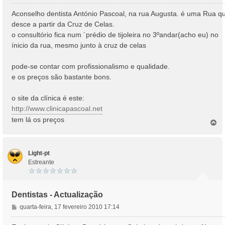
e
n
Aconselho dentista António Pascoal, na rua Augusta. é uma Rua q
s
desce a partir da Cruz de Celas.
a
o consultório fica num ´prédio de tijoleira no 3ºandar(acho eu) no
g
ínicio da rua, mesmo junto à cruz de celas
e
m
pode-se contar com profissionalismo e qualidade.
e os preços são bastante bons.
o site da clínica é este:
http://www.clinicapascoal.net
tem lá os preços
T
o
p
o
Light-pt
Estreante
Dentistas - Actualização
M
quarta-feira, 17 fevereiro 2010 17:14
e
n