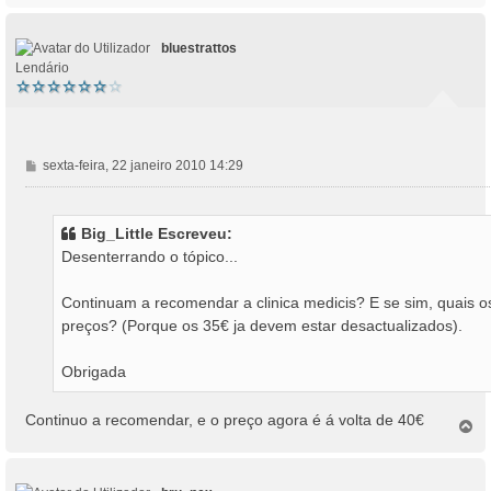
p
o
bluestrattos
Lendário
M
sexta-feira, 22 janeiro 2010 14:29
e
n
s
Big_Little Escreveu:
a
Desenterrando o tópico...
g
e
Continuam a recomendar a clinica medicis? E se sim, quais o
m
preços? (Porque os 35€ ja devem estar desactualizados).
Obrigada
Continuo a recomendar, e o preço agora é á volta de 40€
T
o
p
o