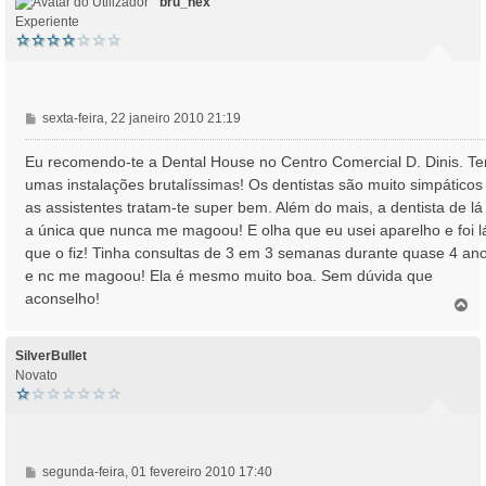
bru_nex
Experiente
M
sexta-feira, 22 janeiro 2010 21:19
e
n
Eu recomendo-te a Dental House no Centro Comercial D. Dinis. T
s
umas instalações brutalíssimas! Os dentistas são muito simpáticos
a
as assistentes tratam-te super bem. Além do mais, a dentista de lá
g
a única que nunca me magoou! E olha que eu usei aparelho e foi l
e
que o fiz! Tinha consultas de 3 em 3 semanas durante quase 4 an
m
e nc me magoou! Ela é mesmo muito boa. Sem dúvida que
aconselho!
T
o
p
o
SilverBullet
Novato
M
segunda-feira, 01 fevereiro 2010 17:40