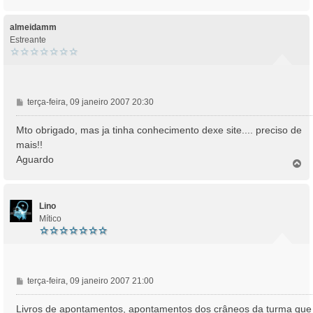
o
g
p
e
o
almeidamm
m
Estreante
M
terça-feira, 09 janeiro 2007 20:30
e
n
Mto obrigado, mas ja tinha conhecimento dexe site.... preciso de
s
mais!!
a
Aguardo
T
g
o
e
p
m
o
Lino
Mítico
M
terça-feira, 09 janeiro 2007 21:00
e
n
Livros de apontamentos, apontamentos dos crâneos da turma que