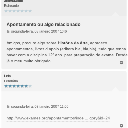
almeidamm
Estreante
Apontamento ou algo relacionado
M
segunda-feira, 08 janeiro 2007 1:46
e
n
Amigos, procuro algo sobre
História da Arte
, agradeço
s
apontamentos, livros d apoio (editora bla, bla,bla), tudo que tenha
a
haver com a disciplina 12º ano. para preparação de exame. Desde
g
já o meu muito obrigado.
e
T
o
m
p
o
Leia
Lendário
M
segunda-feira, 08 janeiro 2007 11:05
e
n
http://www.exames.org/apontamentos/inde ... gory&id=24
s
T
a