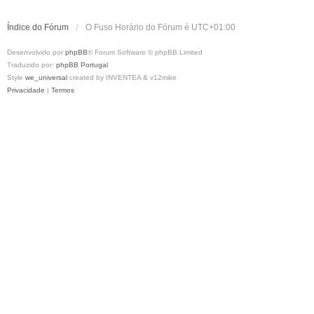
Índice do Fórum
O Fuso Horário do Fórum é
UTC+01:00
Desenvolvido por
phpBB
® Forum Software © phpBB Limited
Traduzido por:
phpBB Portugal
Style
we_universal
created by INVENTEA & v12mike
Privacidade
|
Termos