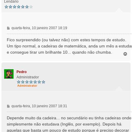
Lendário
M
quarta-feira, 10 janeiro 2007 18:19
e
n
Fico surpreendido (ou talvez não) com estes tempos de estudo.
s
Um tipo normal, a cadeiras de matemática, anda um mês a estuda
a
e consegue tirar um brilhante 10... quando não chumba.
T
g
o
e
p
m
o
Pedro
Administrador
M
quarta-feira, 10 janeiro 2007 18:31
e
n
Depende muito da cadeira... no secundário eu tinha cadeiras onde
s
simplesmente não estudava (Inglês, por exemplo). Depois há
a
aquelas que basta um pouco de estudo porque é preciso decorar