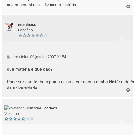
s
sejam simpáticos... fiz isso a história...
T
a
o
g
p
e
o
m
mustiness
Lendário
M
terça-feira, 09 janeiro 2007 21:54
e
n
que matéria é que dão?
s
a
Pode ser que tenha alguma coisa a ver com a minha História de Ar
g
da universidade...
e
T
o
m
p
o
carlacs
Veterano