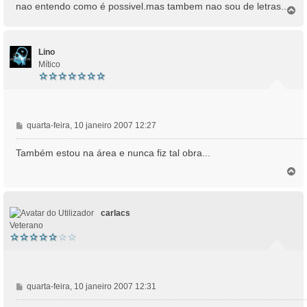
nao entendo como é possivel.mas tambem nao sou de letras...
T
o
p
o
Lino
Mítico
M
quarta-feira, 10 janeiro 2007 12:27
e
n
Também estou na área e nunca fiz tal obra...
s
T
a
o
g
p
e
o
m
carlacs
Veterano
M
quarta-feira, 10 janeiro 2007 12:31
e