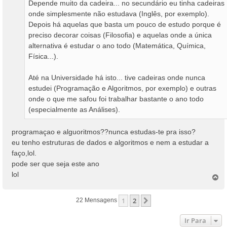
Depende muito da cadeira... no secundário eu tinha cadeiras
g
onde simplesmente não estudava (Inglês, por exemplo).
e
Depois há aquelas que basta um pouco de estudo porque é
m
preciso decorar coisas (Filosofia) e aquelas onde a única
alternativa é estudar o ano todo (Matemática, Química,
Física...).
Até na Universidade há isto... tive cadeiras onde nunca
estudei (Programação e Algoritmos, por exemplo) e outras
onde o que me safou foi trabalhar bastante o ano todo
(especialmente as Análises).
programaçao e alguoritmos??nunca estudas-te pra isso?
eu tenho estruturas de dados e algoritmos e nem a estudar a
faço,lol.
pode ser que seja este ano
lol
T
o
p
1
2
Próximo
22 Mensagens
o
Ir Para