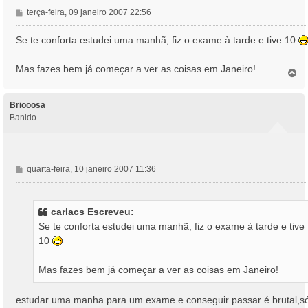
M
terça-feira, 09 janeiro 2007 22:56
e
n
Se te conforta estudei uma manhã, fiz o exame à tarde e tive 10
s
a
Mas fazes bem já começar a ver as coisas em Janeiro!
T
g
o
e
p
m
o
Briooosa
Banido
M
quarta-feira, 10 janeiro 2007 11:36
e
n
s
carlacs Escreveu:
a
Se te conforta estudei uma manhã, fiz o exame à tarde e tive
g
10
e
m
Mas fazes bem já começar a ver as coisas em Janeiro!
estudar uma manha para um exame e conseguir passar é brutal,s