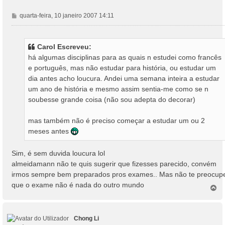
M
quarta-feira, 10 janeiro 2007 14:11
e
n
s
Carol Escreveu:
a
há algumas disciplinas para as quais n estudei como francês
g
e português, mas não estudar para história, ou estudar um
e
dia antes acho loucura. Andei uma semana inteira a estudar
m
um ano de história e mesmo assim sentia-me como se n
soubesse grande coisa (não sou adepta do decorar)
mas também não é preciso começar a estudar um ou 2
meses antes
Sim, é sem duvida loucura lol
almeidamann não te quis sugerir que fizesses parecido, convém
irmos sempre bem preparados pros exames.. Mas não te preocup
que o exame não é nada do outro mundo
T
o
p
o
Chong Li