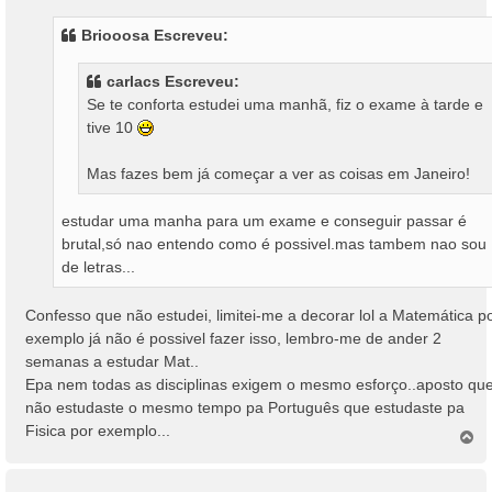
n
s
Briooosa Escreveu:
a
g
carlacs Escreveu:
e
Se te conforta estudei uma manhã, fiz o exame à tarde e
m
tive 10
Mas fazes bem já começar a ver as coisas em Janeiro!
estudar uma manha para um exame e conseguir passar é
brutal,só nao entendo como é possivel.mas tambem nao sou
de letras...
Confesso que não estudei, limitei-me a decorar lol a Matemática p
exemplo já não é possivel fazer isso, lembro-me de ander 2
semanas a estudar Mat..
Epa nem todas as disciplinas exigem o mesmo esforço..aposto qu
não estudaste o mesmo tempo pa Português que estudaste pa
Fisica por exemplo...
T
o
p
o