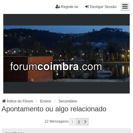
Registe-se
Desligar Sessão
Índice do Fórum
Ensino
Secundário
Apontamento ou algo relacionado
1
2
Próximo
22 Mensagens