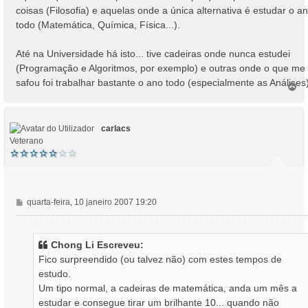
g
coisas (Filosofia) e aquelas onde a única alternativa é estudar o a
e
todo (Matemática, Química, Física...).
m
Até na Universidade há isto... tive cadeiras onde nunca estudei
(Programação e Algoritmos, por exemplo) e outras onde o que me
safou foi trabalhar bastante o ano todo (especialmente as Análises)
T
o
p
o
carlacs
Veterano
M
quarta-feira, 10 janeiro 2007 19:20
e
n
s
Chong Li Escreveu:
a
Fico surpreendido (ou talvez não) com estes tempos de
g
estudo.
e
Um tipo normal, a cadeiras de matemática, anda um mês a
m
estudar e consegue tirar um brilhante 10... quando não