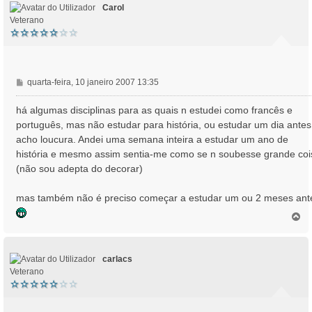
Carol
Veterano
M
quarta-feira, 10 janeiro 2007 13:35
e
n
há algumas disciplinas para as quais n estudei como francês e
s
português, mas não estudar para história, ou estudar um dia antes
a
acho loucura. Andei uma semana inteira a estudar um ano de
g
história e mesmo assim sentia-me como se n soubesse grande coi
e
(não sou adepta do decorar)
m
mas também não é preciso começar a estudar um ou 2 meses ant
T
o
p
o
carlacs
Veterano