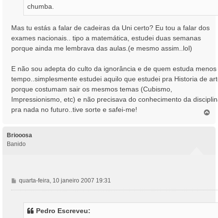
chumba.
Mas tu estás a falar de cadeiras da Uni certo? Eu tou a falar dos
exames nacionais.. tipo a matemática, estudei duas semanas
porque ainda me lembrava das aulas.(e mesmo assim..lol)
E não sou adepta do culto da ignorância e de quem estuda menos
tempo..simplesmente estudei aquilo que estudei pra Historia de ar
porque costumam sair os mesmos temas (Cubismo,
Impressionismo, etc) e não precisava do conhecimento da discipli
pra nada no futuro..tive sorte e safei-me!
T
o
p
o
Briooosa
Banido
M
quarta-feira, 10 janeiro 2007 19:31
e
n
s
Pedro Escreveu:
a