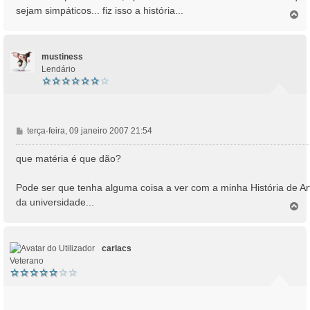
s
sejam simpáticos... fiz isso a história...
T
a
o
g
p
e
o
m
mustiness
Lendário
M
terça-feira, 09 janeiro 2007 21:54
e
n
que matéria é que dão?
s
a
Pode ser que tenha alguma coisa a ver com a minha História de Ar
g
da universidade...
e
T
o
m
p
o
carlacs
Veterano