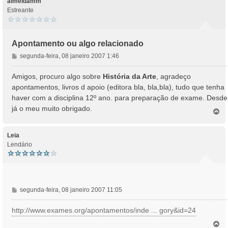
almeidamm
Estreante
Apontamento ou algo relacionado
M
segunda-feira, 08 janeiro 2007 1:46
e
n
Amigos, procuro algo sobre
História da Arte
, agradeço
s
apontamentos, livros d apoio (editora bla, bla,bla), tudo que tenha
a
haver com a disciplina 12º ano. para preparação de exame. Desde
g
já o meu muito obrigado.
e
T
o
m
p
o
Leia
Lendário
M
segunda-feira, 08 janeiro 2007 11:05
e
n
http://www.exames.org/apontamentos/inde ... gory&id=24
s
T
a