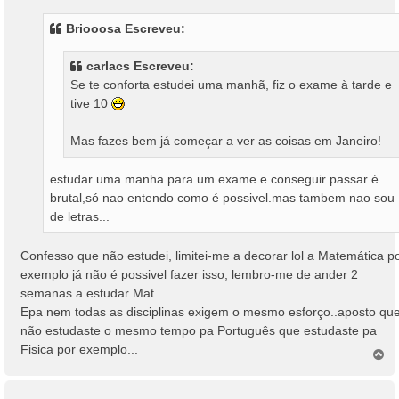
n
s
Briooosa Escreveu:
a
g
carlacs Escreveu:
e
Se te conforta estudei uma manhã, fiz o exame à tarde e
m
tive 10
Mas fazes bem já começar a ver as coisas em Janeiro!
estudar uma manha para um exame e conseguir passar é
brutal,só nao entendo como é possivel.mas tambem nao sou
de letras...
Confesso que não estudei, limitei-me a decorar lol a Matemática p
exemplo já não é possivel fazer isso, lembro-me de ander 2
semanas a estudar Mat..
Epa nem todas as disciplinas exigem o mesmo esforço..aposto qu
não estudaste o mesmo tempo pa Português que estudaste pa
Fisica por exemplo...
T
o
p
o