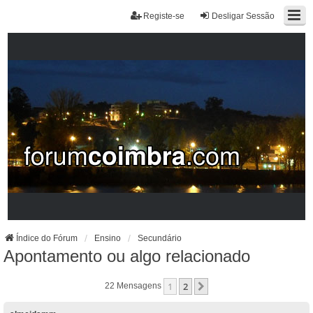
Registe-se
Desligar Sessão
Índice do Fórum
Ensino
Secundário
Apontamento ou algo relacionado
1
2
Próximo
22 Mensagens