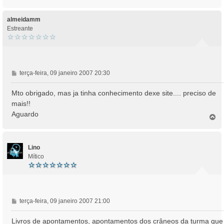
o
g
p
e
o
almeidamm
m
Estreante
M
terça-feira, 09 janeiro 2007 20:30
e
n
Mto obrigado, mas ja tinha conhecimento dexe site.... preciso de
s
mais!!
a
Aguardo
T
g
o
e
p
m
o
Lino
Mítico
M
terça-feira, 09 janeiro 2007 21:00
e
n
Livros de apontamentos, apontamentos dos crâneos da turma que