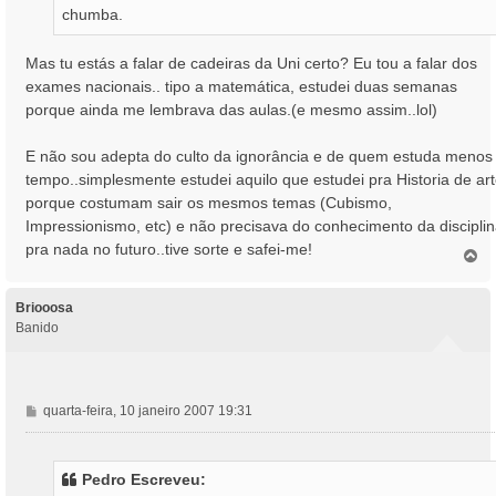
chumba.
Mas tu estás a falar de cadeiras da Uni certo? Eu tou a falar dos
exames nacionais.. tipo a matemática, estudei duas semanas
porque ainda me lembrava das aulas.(e mesmo assim..lol)
E não sou adepta do culto da ignorância e de quem estuda menos
tempo..simplesmente estudei aquilo que estudei pra Historia de ar
porque costumam sair os mesmos temas (Cubismo,
Impressionismo, etc) e não precisava do conhecimento da discipli
pra nada no futuro..tive sorte e safei-me!
T
o
p
o
Briooosa
Banido
M
quarta-feira, 10 janeiro 2007 19:31
e
n
s
Pedro Escreveu:
a