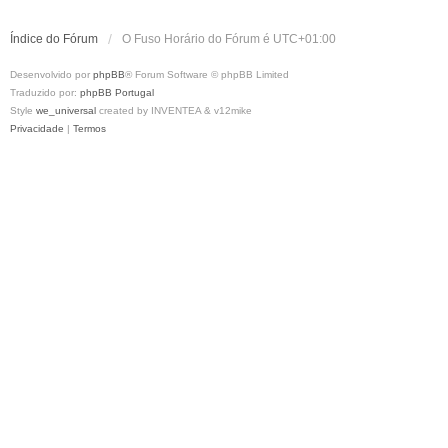
Índice do Fórum
O Fuso Horário do Fórum é
UTC+01:00
Desenvolvido por
phpBB
® Forum Software © phpBB Limited
Traduzido por:
phpBB Portugal
Style
we_universal
created by INVENTEA & v12mike
Privacidade
|
Termos