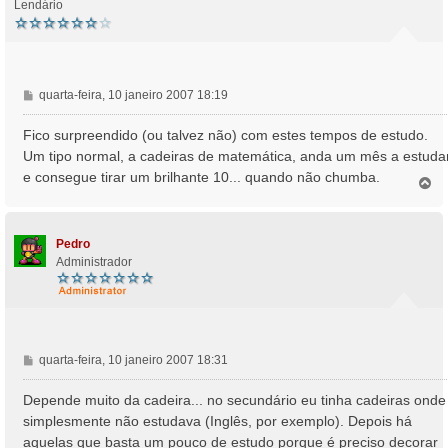
Lendário
M
quarta-feira, 10 janeiro 2007 18:19
e
n
Fico surpreendido (ou talvez não) com estes tempos de estudo.
s
Um tipo normal, a cadeiras de matemática, anda um mês a estuda
a
e consegue tirar um brilhante 10... quando não chumba.
T
g
o
e
p
m
o
Pedro
Administrador
M
quarta-feira, 10 janeiro 2007 18:31
e
n
Depende muito da cadeira... no secundário eu tinha cadeiras onde
s
simplesmente não estudava (Inglês, por exemplo). Depois há
a
aquelas que basta um pouco de estudo porque é preciso decorar