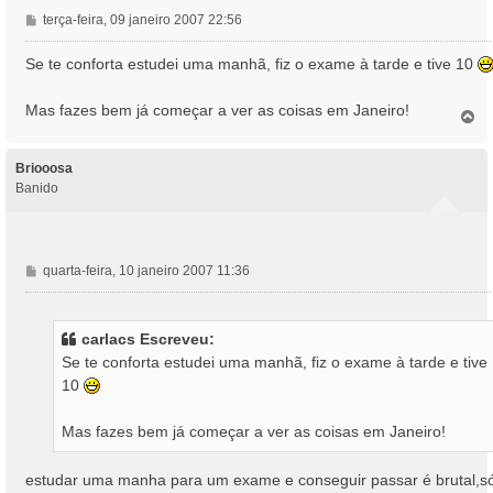
M
terça-feira, 09 janeiro 2007 22:56
e
n
Se te conforta estudei uma manhã, fiz o exame à tarde e tive 10
s
a
Mas fazes bem já começar a ver as coisas em Janeiro!
T
g
o
e
p
m
o
Briooosa
Banido
M
quarta-feira, 10 janeiro 2007 11:36
e
n
s
carlacs Escreveu:
a
Se te conforta estudei uma manhã, fiz o exame à tarde e tive
g
10
e
m
Mas fazes bem já começar a ver as coisas em Janeiro!
estudar uma manha para um exame e conseguir passar é brutal,s