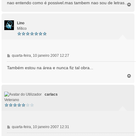
nao entendo como é possivel.mas tambem nao sou de letras...
T
o
p
o
Lino
Mítico
M
quarta-feira, 10 janeiro 2007 12:27
e
n
Também estou na área e nunca fiz tal obra...
s
T
a
o
g
p
e
o
m
carlacs
Veterano
M
quarta-feira, 10 janeiro 2007 12:31
e