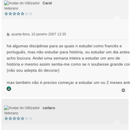
Carol
Veterano
M
quarta-feira, 10 janeiro 2007 13:35
e
n
há algumas disciplinas para as quais n estudei como francês e
s
português, mas não estudar para história, ou estudar um dia antes
a
acho loucura. Andei uma semana inteira a estudar um ano de
g
história e mesmo assim sentia-me como se n soubesse grande coi
e
(não sou adepta do decorar)
m
mas também não é preciso começar a estudar um ou 2 meses ant
T
o
p
o
carlacs
Veterano