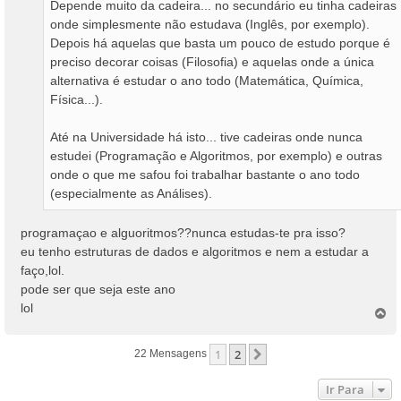
Depende muito da cadeira... no secundário eu tinha cadeiras
g
onde simplesmente não estudava (Inglês, por exemplo).
e
Depois há aquelas que basta um pouco de estudo porque é
m
preciso decorar coisas (Filosofia) e aquelas onde a única
alternativa é estudar o ano todo (Matemática, Química,
Física...).
Até na Universidade há isto... tive cadeiras onde nunca
estudei (Programação e Algoritmos, por exemplo) e outras
onde o que me safou foi trabalhar bastante o ano todo
(especialmente as Análises).
programaçao e alguoritmos??nunca estudas-te pra isso?
eu tenho estruturas de dados e algoritmos e nem a estudar a
faço,lol.
pode ser que seja este ano
lol
T
o
p
1
2
Próximo
22 Mensagens
o
Ir Para