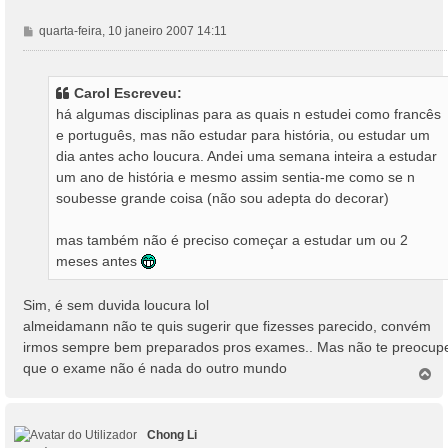
M
quarta-feira, 10 janeiro 2007 14:11
e
n
s
Carol Escreveu:
a
há algumas disciplinas para as quais n estudei como francês
g
e português, mas não estudar para história, ou estudar um
e
dia antes acho loucura. Andei uma semana inteira a estudar
m
um ano de história e mesmo assim sentia-me como se n
soubesse grande coisa (não sou adepta do decorar)
mas também não é preciso começar a estudar um ou 2
meses antes
Sim, é sem duvida loucura lol
almeidamann não te quis sugerir que fizesses parecido, convém
irmos sempre bem preparados pros exames.. Mas não te preocup
que o exame não é nada do outro mundo
T
o
p
o
Chong Li