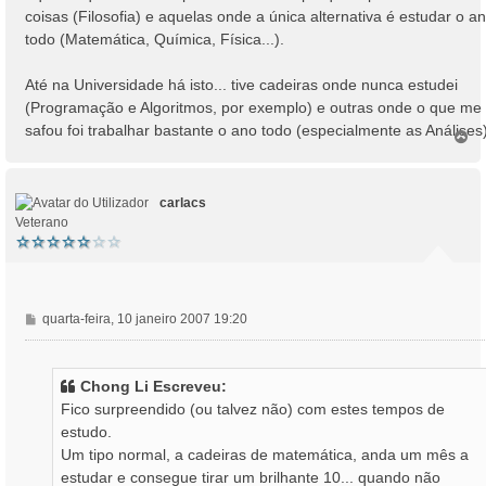
g
coisas (Filosofia) e aquelas onde a única alternativa é estudar o a
e
todo (Matemática, Química, Física...).
m
Até na Universidade há isto... tive cadeiras onde nunca estudei
(Programação e Algoritmos, por exemplo) e outras onde o que me
safou foi trabalhar bastante o ano todo (especialmente as Análises)
T
o
p
o
carlacs
Veterano
M
quarta-feira, 10 janeiro 2007 19:20
e
n
s
Chong Li Escreveu:
a
Fico surpreendido (ou talvez não) com estes tempos de
g
estudo.
e
Um tipo normal, a cadeiras de matemática, anda um mês a
m
estudar e consegue tirar um brilhante 10... quando não