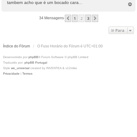
tambem acho que é um bocado cara...
T
o
p
1
2
3
Anterior
Próximo
34 Mensagens
o
Ir Para
Índice do Fórum
O Fuso Horário do Fórum é
UTC+01:00
Desenvolvido por
phpBB
® Forum Software © phpBB Limited
Traduzido por:
phpBB Portugal
Style
we_universal
created by INVENTEA & v12mike
Privacidade
|
Termos