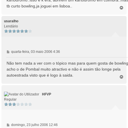
e
tb curto bowling,ja joguei em lisboa..
m
T
o
p
o
usaralho
Lendário
M
quarta-feira, 03 maio 2006 4:36
e
n
Não tem nada a ver com o tópico mas para quem gosta de bowlin
s
acho o de Pombal muito atractivo e não é assim tão longe pela
a
autoestrada visto que é logo à saida.
T
g
o
e
p
m
o
HFVP
Regular
M
domingo, 23 julho 2006 12:46