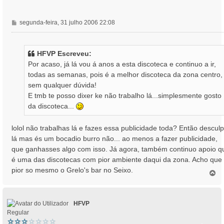
M
segunda-feira, 31 julho 2006 22:08
e
n
s
HFVP Escreveu:
a
Por acaso, já lá vou á anos a esta discoteca e continuo a ir,
g
todas as semanas, pois é a melhor discoteca da zona centro,
e
sem qualquer dúvida!
m
E tmb te posso dixer ke não trabalho lá...simplesmente gosto
da discoteca...
lolol não trabalhas lá e fazes essa publicidade toda? Então descul
lá mas és um bocadio burro não... ao menos a fazer publicidade,
que ganhasses algo com isso. Já agora, também continuo apoio q
é uma das discotecas com pior ambiente daqui da zona. Acho que
pior so mesmo o Grelo's bar no Seixo.
T
o
p
o
HFVP
Regular