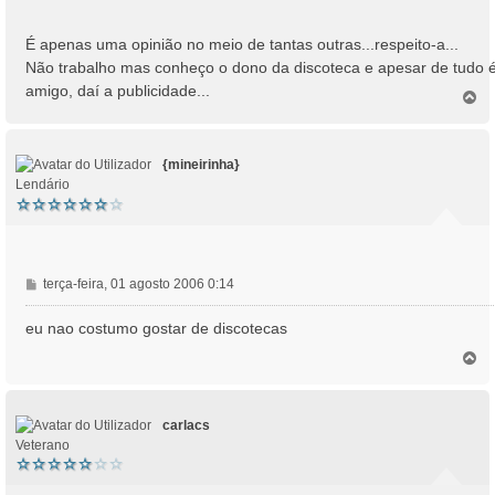
É apenas uma opinião no meio de tantas outras...respeito-a...
Não trabalho mas conheço o dono da discoteca e apesar de tudo 
amigo, daí a publicidade...
T
o
p
o
{mineirinha}
Lendário
M
terça-feira, 01 agosto 2006 0:14
e
n
eu nao costumo gostar de discotecas
s
T
a
o
g
p
e
o
m
carlacs
Veterano