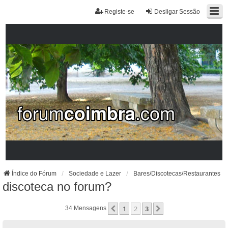
Registe-se
Desligar Sessão
Índice do Fórum
Sociedade e Lazer
Bares/Discotecas/Restaurantes
discoteca no forum?
1
2
3
Anterior
Próximo
34 Mensagens