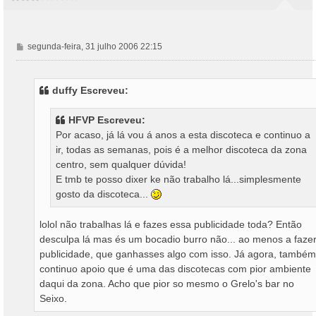
M
segunda-feira, 31 julho 2006 22:15
e
n
s
duffy Escreveu:
a
g
HFVP Escreveu:
e
Por acaso, já lá vou á anos a esta discoteca e continuo a
m
ir, todas as semanas, pois é a melhor discoteca da zona
centro, sem qualquer dúvida!
E tmb te posso dixer ke não trabalho lá...simplesmente
gosto da discoteca...
lolol não trabalhas lá e fazes essa publicidade toda? Então
desculpa lá mas és um bocadio burro não... ao menos a faze
publicidade, que ganhasses algo com isso. Já agora, também
continuo apoio que é uma das discotecas com pior ambiente
daqui da zona. Acho que pior so mesmo o Grelo's bar no
Seixo.