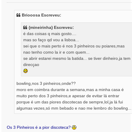
e
n
s
Briooosa Escreveu:
a
g
{mineirinha} Escreveu:
e
é das coisas q mais gosto....
m
mas so faço qd vou a lisboa...
sei que o mais perto é nos 3 pinheiros ou poiares,mas
nao tenho como la ir e com quem...
se abrir estarei mesmo la batida... se tiver dinheiro,ja tem
direcçao
bowling,nos 3 pinheiros,onde??
moro em coimbra durante a semana,mas a minha casa é
muito perto dos 3 pinheiros,e apesar de evitar lá entrar
porque é um das piores discotecas de sempre,lol,ja lá fui
algumas vezes,só mm bebado e nao me lembro do bowling...
Os 3 Pinheiros é a pior discoteca?