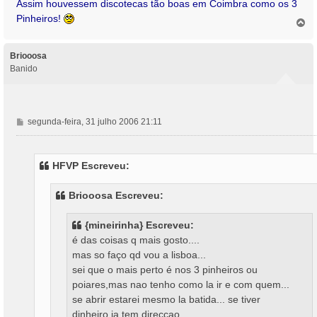
Assim houvessem discotecas tão boas em Coimbra como os 3
Pinheiros!
T
o
p
o
Briooosa
Banido
M
segunda-feira, 31 julho 2006 21:11
e
n
s
HFVP Escreveu:
a
g
Briooosa Escreveu:
e
m
{mineirinha} Escreveu:
é das coisas q mais gosto....
mas so faço qd vou a lisboa...
sei que o mais perto é nos 3 pinheiros ou
poiares,mas nao tenho como la ir e com quem...
se abrir estarei mesmo la batida... se tiver
dinheiro,ja tem direcçao