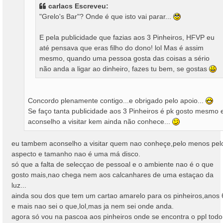
carlacs Escreveu:
e
"Grelo's Bar"? Onde é que isto vai parar...
m
E pela publicidade que fazias aos 3 Pinheiros, HFVP eu
até pensava que eras filho do dono! lol Mas é assim
mesmo, quando uma pessoa gosta das coisas a sério
não anda a ligar ao dinheiro, fazes tu bem, se gostas
Concordo plenamente contigo...e obrigado pelo apoio...
Se faço tanta publicidade aos 3 Pinheiros é pk gosto mesmo 
aconselho a visitar kem ainda não conhece...
eu tambem aconselho a visitar quem nao conheçe,pelo menos pel
aspecto e tamanho nao é uma má disco.
só que a falta de selecçao de pessoal e o ambiente nao é o que
gosto mais,nao chega nem aos calcanhares de uma estaçao da
luz...
ainda sou dos que tem um cartao amarelo para os pinheiros,anos 
e mais nao sei o que,lol,mas ja nem sei onde anda.
agora só vou na pascoa aos pinheiros onde se encontra o ppl todo