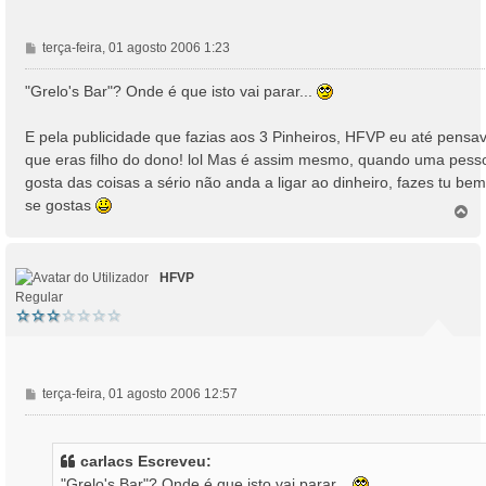
M
terça-feira, 01 agosto 2006 1:23
e
n
"Grelo's Bar"? Onde é que isto vai parar...
s
a
E pela publicidade que fazias aos 3 Pinheiros, HFVP eu até pensa
g
que eras filho do dono! lol Mas é assim mesmo, quando uma pess
e
gosta das coisas a sério não anda a ligar ao dinheiro, fazes tu bem
m
se gostas
T
o
p
o
HFVP
Regular
M
terça-feira, 01 agosto 2006 12:57
e
n
s
carlacs Escreveu:
a
"Grelo's Bar"? Onde é que isto vai parar...