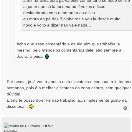
a minha alma esta parva,este comentario só pode ser de
alguem que só la foi uma ou 2 vezes e ficou
deslumbrado com o tamanho da disco.
eu moro ao pé dos 3 pinheiros e vou la desde muito
novo,e volto a dizer nao vale nada...
Acho que esse comentário é de alguém que trabalha lá
mesmo, pelo menos os comentários dele, são sempre a
dourar a pílula
Por acaso, já lá vou á anos a esta discoteca e continuo a ir, todas 
semanas, pois é a melhor discoteca da zona centro, sem qualquer
dúvida!
E tmb te posso dixer ke não trabalho lá...simplesmente gosto da
discoteca...
T
o
p
o
HFVP
Regular