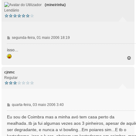
{mineirinha}
Lendário
M
segunda-feira, 01 maio 2006 18:19
e
n
isso...
s
T
a
o
g
p
e
o
cjnmc
m
Regular
M
quarta-feira, 03 maio 2006 3:40
e
n
Eu sou de Coimbra mas a minha avó tem casa perto da
s
mealhada..tb ja fui algumas vezes aos 3 pinheiros, apesar de aquil
a
ser degradante, e nunca a vi bowling...Em poiares sim...E tb o
g
kartodromo..isso e k era, abrirem um kartodromo em coimbra..ma