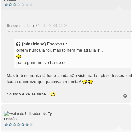
M
segunda-feira, 31 julho 2006 22:04
e
n
s
{mineirinha} Escreveu:
a
olhem nunca la foi, mas tb nem me atrai la ir...
g
e
por algum motivo ha-de ser...
m
Mas tmb se nunka lá foste, ainda não viste nada...pk se fosses te
kuase a certeza que passavas a gostar!
Só indo é ke se sabe...
T
o
p
o
duffy
Lendário