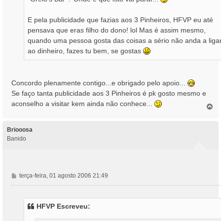
g
e
E pela publicidade que fazias aos 3 Pinheiros, HFVP eu até
m
pensava que eras filho do dono! lol Mas é assim mesmo,
quando uma pessoa gosta das coisas a sério não anda a liga
ao dinheiro, fazes tu bem, se gostas
Concordo plenamente contigo...e obrigado pelo apoio...
Se faço tanta publicidade aos 3 Pinheiros é pk gosto mesmo e
aconselho a visitar kem ainda não conhece...
T
o
p
o
Briooosa
Banido
M
terça-feira, 01 agosto 2006 21:49
e
n
s
HFVP Escreveu:
a
g