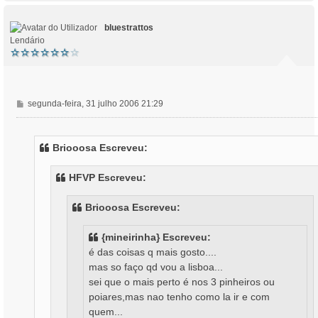
p
o
bluestrattos
Lendário
M
segunda-feira, 31 julho 2006 21:29
e
n
s
Briooosa Escreveu:
a
g
HFVP Escreveu:
e
m
Briooosa Escreveu:
{mineirinha} Escreveu:
é das coisas q mais gosto....
mas so faço qd vou a lisboa...
sei que o mais perto é nos 3 pinheiros ou
poiares,mas nao tenho como la ir e com
quem...