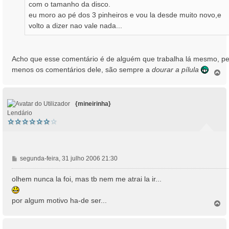
com o tamanho da disco.
eu moro ao pé dos 3 pinheiros e vou la desde muito novo,e
volto a dizer nao vale nada...
Acho que esse comentário é de alguém que trabalha lá mesmo, pe
menos os comentários dele, são sempre a
dourar a pílula
T
o
p
o
{mineirinha}
Lendário
M
segunda-feira, 31 julho 2006 21:30
e
n
olhem nunca la foi, mas tb nem me atrai la ir...
s
a
por algum motivo ha-de ser...
T
g
o
e
p
m
o