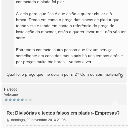
contactado e ainda foi pior...
A ideia geral que fico é que estão a querer chular e à
brava..Tendo em conta o preço das placas de pladur que
tenho visto e tendo em conta a referência do preço de
instalação do maxmat, estão a querer levar-me.. não vão ter
sorte...
Entretanto contactei outra pessoa que fez um serviço
semelhante em casa dos meus pais há uns tempos atrás e
por preços muito melhores... vamos a ver.
Qual foi o preço que lhe deram por m2? Com ou sem material?
T
o
p
o
Hal9000
Veterano
Re: Divisórias e tectos falsos em pladur- Empresas?
M
domingo, 09 novembro 2014 21:06
e