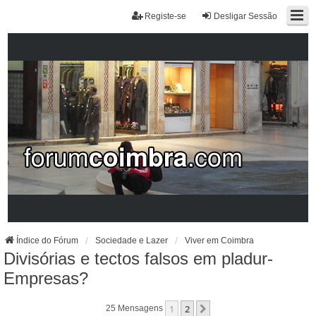
Registe-se
Desligar Sessão
Índice do Fórum
Sociedade e Lazer
Viver em Coimbra
Divisórias e tectos falsos em pladur-
Empresas?
1
2
Próximo
25 Mensagens