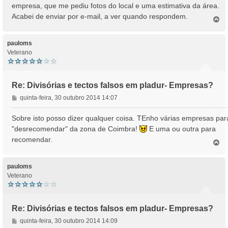
s
empresa, que me pediu fotos do local e uma estimativa da área.
a
Acabei de enviar por e-mail, a ver quando respondem.
T
g
o
e
p
m
o
pauloms
Veterano
Re: Divisórias e tectos falsos em pladur- Empresas?
M
quinta-feira, 30 outubro 2014 14:07
e
n
Sobre isto posso dizer qualquer coisa. TEnho várias empresas par
s
"desrecomendar" da zona de Coimbra!
E uma ou outra para
a
recomendar.
T
g
o
e
p
m
o
pauloms
Veterano
Re: Divisórias e tectos falsos em pladur- Empresas?
M
quinta-feira, 30 outubro 2014 14:09