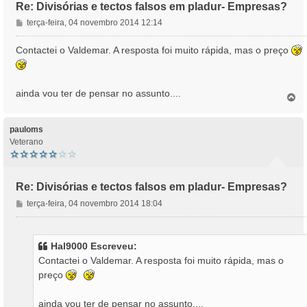
Re: Divisórias e tectos falsos em pladur- Empresas?
M
terça-feira, 04 novembro 2014 12:14
e
n
Contactei o Valdemar. A resposta foi muito rápida, mas o preço
s
a
g
ainda vou ter de pensar no assunto....
e
T
o
m
p
o
pauloms
Veterano
Re: Divisórias e tectos falsos em pladur- Empresas?
M
terça-feira, 04 novembro 2014 18:04
e
n
s
Hal9000 Escreveu:
a
Contactei o Valdemar. A resposta foi muito rápida, mas o
g
preço
e
m
ainda vou ter de pensar no assunto....