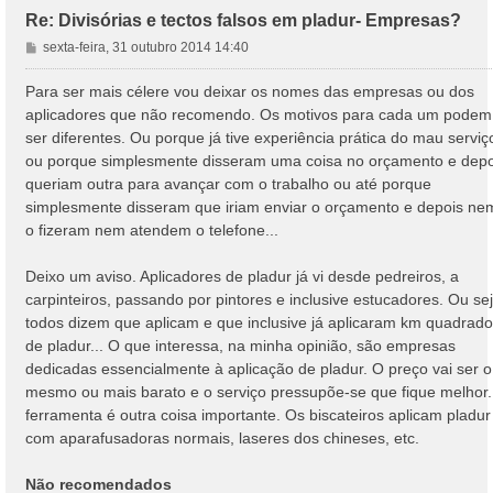
Re: Divisórias e tectos falsos em pladur- Empresas?
M
sexta-feira, 31 outubro 2014 14:40
e
n
Para ser mais célere vou deixar os nomes das empresas ou dos
s
aplicadores que não recomendo. Os motivos para cada um podem
a
ser diferentes. Ou porque já tive experiência prática do mau serviç
g
ou porque simplesmente disseram uma coisa no orçamento e depo
e
queriam outra para avançar com o trabalho ou até porque
m
simplesmente disseram que iriam enviar o orçamento e depois ne
o fizeram nem atendem o telefone...
Deixo um aviso. Aplicadores de pladur já vi desde pedreiros, a
carpinteiros, passando por pintores e inclusive estucadores. Ou sej
todos dizem que aplicam e que inclusive já aplicaram km quadrad
de pladur... O que interessa, na minha opinião, são empresas
dedicadas essencialmente à aplicação de pladur. O preço vai ser o
mesmo ou mais barato e o serviço pressupõe-se que fique melhor.
ferramenta é outra coisa importante. Os biscateiros aplicam pladur
com aparafusadoras normais, laseres dos chineses, etc.
Não recomendados