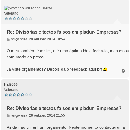
o
Carol
Veterano
Re: Divisórias e tectos falsos em pladur- Empresas?
M
terça-feira, 28 outubro 2014 10:54
e
n
O meu também é assim, e é uma óptima ideia fechá-lo, mas estou
s
com medo do preço.
a
g
Já viste orçamentos? Depois dá o feedback aqui pff
e
T
o
m
p
o
Hal9000
Veterano
Re: Divisórias e tectos falsos em pladur- Empresas?
M
terça-feira, 28 outubro 2014 21:55
e
n
Ainda não vi nenhum orçamento. Neste momento contactei uma