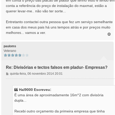
em conta o preço das placas de pladur que tenho visto e tendo em
conta a referência do preço de instalação do maxmat, estão a
querer levar-me.. não vão ter sorte...
Entretanto contactei outra pessoa que fez um serviço semelhante
em casa dos meus pais há uns tempos atrás e por preços muito
melhores... vamos a ver.
T
o
p
o
pauloms
Veterano
Re: Divisórias e tectos falsos em pladur- Empresas?
M
quinta-feira, 06 novembro 2014 20:01
e
n
s
Hal9000 Escreveu:
a
É uma área de aproximadamente 16m^2 com divisória
g
dupla...
e
m
Recebi outro orçamento da primeira empresa que tinha