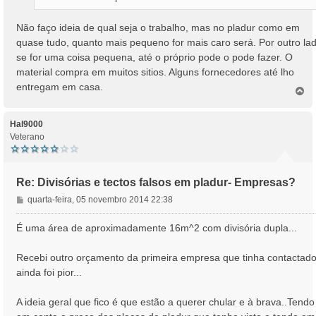
Não faço ideia de qual seja o trabalho, mas no pladur como em
quase tudo, quanto mais pequeno for mais caro será. Por outro lad
se for uma coisa pequena, até o próprio pode o pode fazer. O
material compra em muitos sitios. Alguns fornecedores até lho
entregam em casa.
T
o
p
o
Hal9000
Veterano
Re: Divisórias e tectos falsos em pladur- Empresas?
M
quarta-feira, 05 novembro 2014 22:38
e
n
É uma área de aproximadamente 16m^2 com divisória dupla...
s
a
Recebi outro orçamento da primeira empresa que tinha contactado
g
ainda foi pior...
e
m
A ideia geral que fico é que estão a querer chular e à brava..Tendo