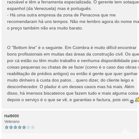
razoável e têm a ferramenta especializada. O gerente tem sotaque
espanhol (da Venezuela) mas é português.
- Há uma outra empresa da zona de Penacova que me
recomendaram há uns tempos. Não me lembro agora do nome m
o preço também não era muito barato.
O "Bottom line" é o seguinte. Em Coimbra é muito difícil encontrar
bons profissionais em muitas das áreas da construção civil. Os qu
por cá estão ou têm muito trabalho e nenhuma disponibilidade par
coisas pequenas ou chatas de se fazer (como é o caso das obras 
reabilitação de prédios antigos) ou então é gente que quer ganhar
muito dinheiro à custa dos patos... quero dizer, do cliente leigo e
desconhecedor. O pladur é um desses casos mas há mais. Além
disso, há imensos biscateiros que fazem tudo e mais alguma coisa
depois o serviço é o que se vê, e garantias e factura, pois sim....
T
o
p
o
Hal9000
Veterano