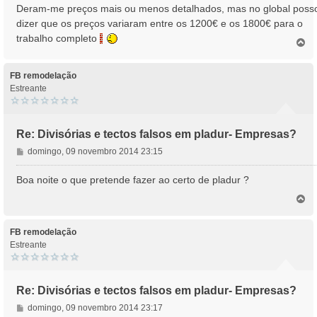
n
Deram-me preços mais ou menos detalhados, mas no global poss
s
dizer que os preços variaram entre os 1200€ e os 1800€ para o
a
trabalho completo
T
g
o
e
p
m
o
FB remodelação
Estreante
Re: Divisórias e tectos falsos em pladur- Empresas?
M
domingo, 09 novembro 2014 23:15
e
n
Boa noite o que pretende fazer ao certo de pladur ?
s
T
a
o
g
p
e
o
FB remodelação
m
Estreante
Re: Divisórias e tectos falsos em pladur- Empresas?
M
domingo, 09 novembro 2014 23:17