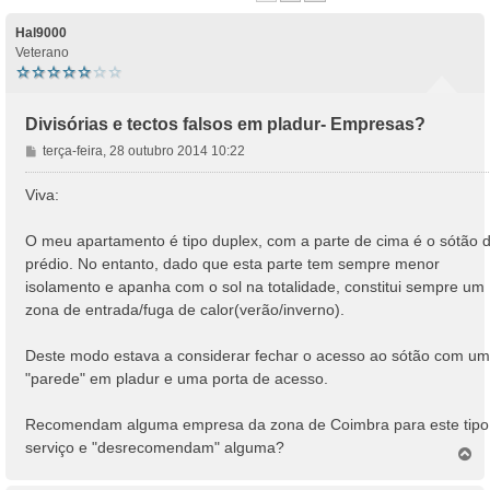
Hal9000
Veterano
Divisórias e tectos falsos em pladur- Empresas?
M
terça-feira, 28 outubro 2014 10:22
e
n
Viva:
s
a
O meu apartamento é tipo duplex, com a parte de cima é o sótão 
g
prédio. No entanto, dado que esta parte tem sempre menor
e
isolamento e apanha com o sol na totalidade, constitui sempre um
m
zona de entrada/fuga de calor(verão/inverno).
Deste modo estava a considerar fechar o acesso ao sótão com u
"parede" em pladur e uma porta de acesso.
Recomendam alguma empresa da zona de Coimbra para este tipo
serviço e "desrecomendam" alguma?
T
o
p