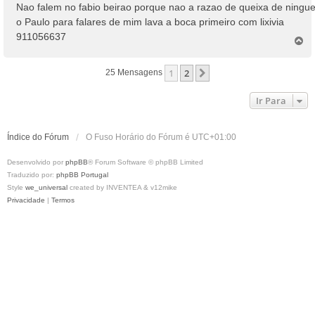
n
Nao falem no fabio beirao porque nao a razao de queixa de ningu
s
o Paulo para falares de mim lava a boca primeiro com lixivia
a
911056637
T
g
o
e
p
m
1
2
Próximo
25 Mensagens
o
Ir Para
Índice do Fórum
O Fuso Horário do Fórum é
UTC+01:00
Desenvolvido por
phpBB
® Forum Software © phpBB Limited
Traduzido por:
phpBB Portugal
Style
we_universal
created by INVENTEA & v12mike
Privacidade
|
Termos