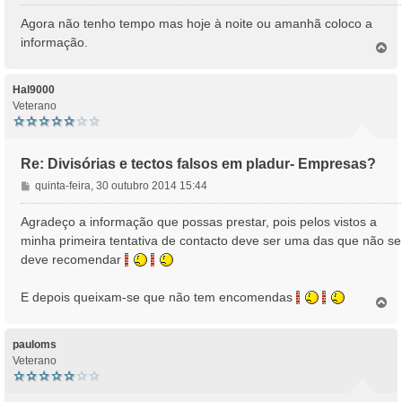
e
n
Agora não tenho tempo mas hoje à noite ou amanhã coloco a
s
informação.
T
a
o
g
p
e
o
Hal9000
m
Veterano
Re: Divisórias e tectos falsos em pladur- Empresas?
M
quinta-feira, 30 outubro 2014 15:44
e
n
Agradeço a informação que possas prestar, pois pelos vistos a
s
minha primeira tentativa de contacto deve ser uma das que não se
a
deve recomendar
g
e
E depois queixam-se que não tem encomendas
m
T
o
p
o
pauloms
Veterano