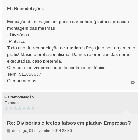
e
n
FB Remodelações
s
a
Execução de serviços em gesso cartonado (pladur) aplicacao e
g
montagem das mesmas
e
- Divisórias
m
-Pinturas
Todo tipo de remodelação de interiores Peça ja o seu orçamento
gratis! Máximo profissionalismo. Damos referencias das obras
executadas, caso pretenda.
Contacte me via email ou pelo contacto telefónico .
Telm: 911056637
Cumprimentos
T
o
p
o
FB remodelação
Estreante
Re: Divisórias e tectos falsos em pladur- Empresas?
M
domingo, 09 novembro 2014 23:36
e