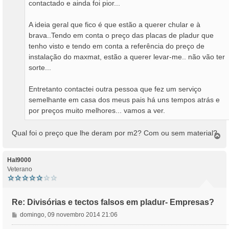
contactado e ainda foi pior...
A ideia geral que fico é que estão a querer chular e à
brava..Tendo em conta o preço das placas de pladur que
tenho visto e tendo em conta a referência do preço de
instalação do maxmat, estão a querer levar-me.. não vão ter
sorte...
Entretanto contactei outra pessoa que fez um serviço
semelhante em casa dos meus pais há uns tempos atrás e
por preços muito melhores... vamos a ver.
Qual foi o preço que lhe deram por m2? Com ou sem material?
T
o
p
o
Hal9000
Veterano
Re: Divisórias e tectos falsos em pladur- Empresas?
M
domingo, 09 novembro 2014 21:06
e