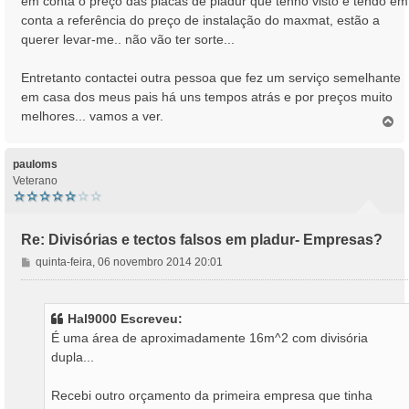
em conta o preço das placas de pladur que tenho visto e tendo em
conta a referência do preço de instalação do maxmat, estão a
querer levar-me.. não vão ter sorte...
Entretanto contactei outra pessoa que fez um serviço semelhante
em casa dos meus pais há uns tempos atrás e por preços muito
melhores... vamos a ver.
T
o
p
o
pauloms
Veterano
Re: Divisórias e tectos falsos em pladur- Empresas?
M
quinta-feira, 06 novembro 2014 20:01
e
n
s
Hal9000 Escreveu:
a
É uma área de aproximadamente 16m^2 com divisória
g
dupla...
e
m
Recebi outro orçamento da primeira empresa que tinha