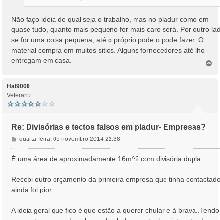
Não faço ideia de qual seja o trabalho, mas no pladur como em
quase tudo, quanto mais pequeno for mais caro será. Por outro lad
se for uma coisa pequena, até o próprio pode o pode fazer. O
material compra em muitos sitios. Alguns fornecedores até lho
entregam em casa.
T
o
p
o
Hal9000
Veterano
Re: Divisórias e tectos falsos em pladur- Empresas?
M
quarta-feira, 05 novembro 2014 22:38
e
n
É uma área de aproximadamente 16m^2 com divisória dupla...
s
a
Recebi outro orçamento da primeira empresa que tinha contactado
g
ainda foi pior...
e
m
A ideia geral que fico é que estão a querer chular e à brava..Tendo