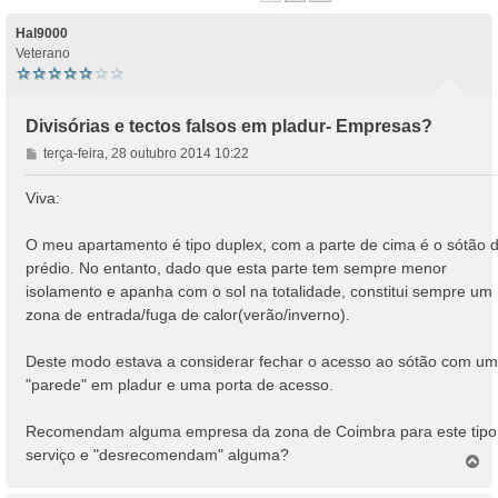
Hal9000
Veterano
Divisórias e tectos falsos em pladur- Empresas?
M
terça-feira, 28 outubro 2014 10:22
e
n
Viva:
s
a
O meu apartamento é tipo duplex, com a parte de cima é o sótão 
g
prédio. No entanto, dado que esta parte tem sempre menor
e
isolamento e apanha com o sol na totalidade, constitui sempre um
m
zona de entrada/fuga de calor(verão/inverno).
Deste modo estava a considerar fechar o acesso ao sótão com u
"parede" em pladur e uma porta de acesso.
Recomendam alguma empresa da zona de Coimbra para este tipo
serviço e "desrecomendam" alguma?
T
o
p