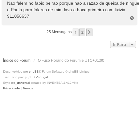
n
Nao falem no fabio beirao porque nao a razao de queixa de ningu
s
o Paulo para falares de mim lava a boca primeiro com lixivia
a
911056637
T
g
o
e
p
m
1
2
Próximo
25 Mensagens
o
Ir Para
Índice do Fórum
O Fuso Horário do Fórum é
UTC+01:00
Desenvolvido por
phpBB
® Forum Software © phpBB Limited
Traduzido por:
phpBB Portugal
Style
we_universal
created by INVENTEA & v12mike
Privacidade
|
Termos