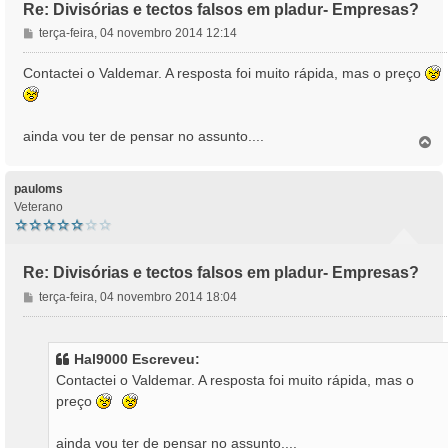
Re: Divisórias e tectos falsos em pladur- Empresas?
M
terça-feira, 04 novembro 2014 12:14
e
n
Contactei o Valdemar. A resposta foi muito rápida, mas o preço
s
a
g
ainda vou ter de pensar no assunto....
e
T
o
m
p
o
pauloms
Veterano
Re: Divisórias e tectos falsos em pladur- Empresas?
M
terça-feira, 04 novembro 2014 18:04
e
n
s
Hal9000 Escreveu:
a
Contactei o Valdemar. A resposta foi muito rápida, mas o
g
preço
e
m
ainda vou ter de pensar no assunto....