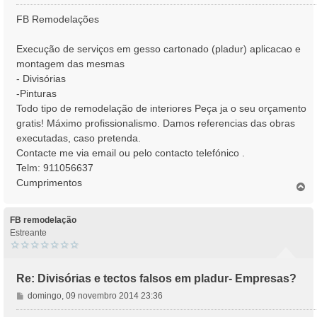
e
n
FB Remodelações
s
a
Execução de serviços em gesso cartonado (pladur) aplicacao e
g
montagem das mesmas
e
- Divisórias
m
-Pinturas
Todo tipo de remodelação de interiores Peça ja o seu orçamento
gratis! Máximo profissionalismo. Damos referencias das obras
executadas, caso pretenda.
Contacte me via email ou pelo contacto telefónico .
Telm: 911056637
Cumprimentos
T
o
p
o
FB remodelação
Estreante
Re: Divisórias e tectos falsos em pladur- Empresas?
M
domingo, 09 novembro 2014 23:36
e