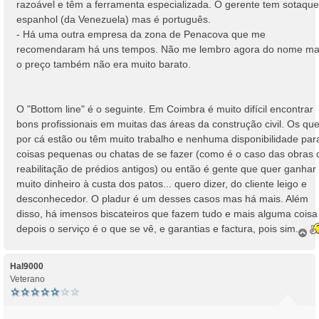
razoável e têm a ferramenta especializada. O gerente tem sotaque
espanhol (da Venezuela) mas é português.
- Há uma outra empresa da zona de Penacova que me
recomendaram há uns tempos. Não me lembro agora do nome m
o preço também não era muito barato.
O "Bottom line" é o seguinte. Em Coimbra é muito difícil encontrar
bons profissionais em muitas das áreas da construção civil. Os qu
por cá estão ou têm muito trabalho e nenhuma disponibilidade par
coisas pequenas ou chatas de se fazer (como é o caso das obras 
reabilitação de prédios antigos) ou então é gente que quer ganhar
muito dinheiro à custa dos patos... quero dizer, do cliente leigo e
desconhecedor. O pladur é um desses casos mas há mais. Além
disso, há imensos biscateiros que fazem tudo e mais alguma coisa
depois o serviço é o que se vê, e garantias e factura, pois sim....
T
o
p
o
Hal9000
Veterano