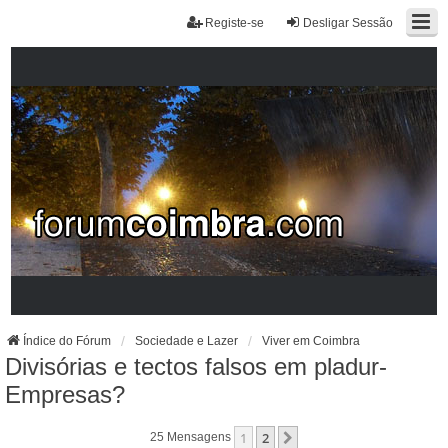
Registe-se
Desligar Sessão
Índice do Fórum
Sociedade e Lazer
Viver em Coimbra
Divisórias e tectos falsos em pladur-
Empresas?
1
2
Próximo
25 Mensagens