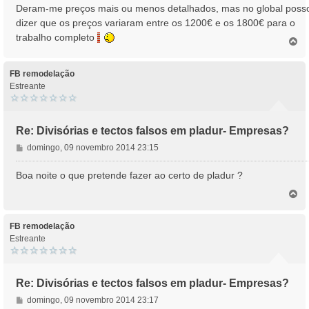
n
Deram-me preços mais ou menos detalhados, mas no global poss
s
dizer que os preços variaram entre os 1200€ e os 1800€ para o
a
trabalho completo
T
g
o
e
p
m
o
FB remodelação
Estreante
Re: Divisórias e tectos falsos em pladur- Empresas?
M
domingo, 09 novembro 2014 23:15
e
n
Boa noite o que pretende fazer ao certo de pladur ?
s
T
a
o
g
p
e
o
FB remodelação
m
Estreante
Re: Divisórias e tectos falsos em pladur- Empresas?
M
domingo, 09 novembro 2014 23:17