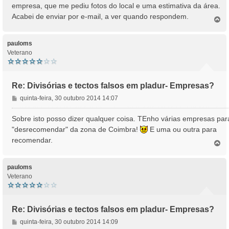
s
empresa, que me pediu fotos do local e uma estimativa da área.
a
Acabei de enviar por e-mail, a ver quando respondem.
T
g
o
e
p
m
o
pauloms
Veterano
Re: Divisórias e tectos falsos em pladur- Empresas?
M
quinta-feira, 30 outubro 2014 14:07
e
n
Sobre isto posso dizer qualquer coisa. TEnho várias empresas par
s
"desrecomendar" da zona de Coimbra!
E uma ou outra para
a
recomendar.
T
g
o
e
p
m
o
pauloms
Veterano
Re: Divisórias e tectos falsos em pladur- Empresas?
M
quinta-feira, 30 outubro 2014 14:09