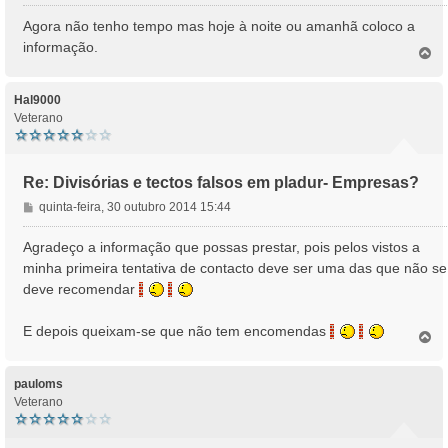
e
n
Agora não tenho tempo mas hoje à noite ou amanhã coloco a
s
informação.
T
a
o
g
p
e
o
Hal9000
m
Veterano
Re: Divisórias e tectos falsos em pladur- Empresas?
M
quinta-feira, 30 outubro 2014 15:44
e
n
Agradeço a informação que possas prestar, pois pelos vistos a
s
minha primeira tentativa de contacto deve ser uma das que não se
a
deve recomendar
g
e
E depois queixam-se que não tem encomendas
m
T
o
p
o
pauloms
Veterano