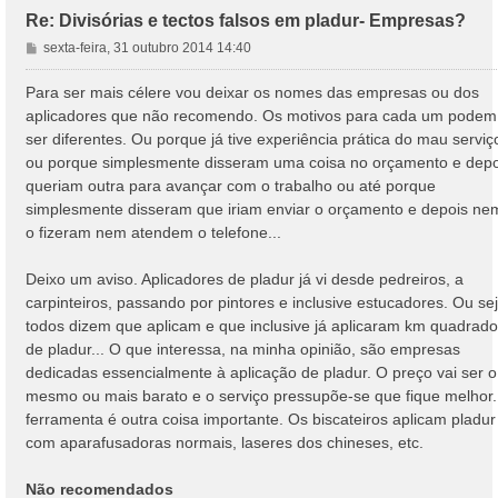
Re: Divisórias e tectos falsos em pladur- Empresas?
M
sexta-feira, 31 outubro 2014 14:40
e
n
Para ser mais célere vou deixar os nomes das empresas ou dos
s
aplicadores que não recomendo. Os motivos para cada um podem
a
ser diferentes. Ou porque já tive experiência prática do mau serviç
g
ou porque simplesmente disseram uma coisa no orçamento e depo
e
queriam outra para avançar com o trabalho ou até porque
m
simplesmente disseram que iriam enviar o orçamento e depois ne
o fizeram nem atendem o telefone...
Deixo um aviso. Aplicadores de pladur já vi desde pedreiros, a
carpinteiros, passando por pintores e inclusive estucadores. Ou sej
todos dizem que aplicam e que inclusive já aplicaram km quadrad
de pladur... O que interessa, na minha opinião, são empresas
dedicadas essencialmente à aplicação de pladur. O preço vai ser o
mesmo ou mais barato e o serviço pressupõe-se que fique melhor.
ferramenta é outra coisa importante. Os biscateiros aplicam pladur
com aparafusadoras normais, laseres dos chineses, etc.
Não recomendados