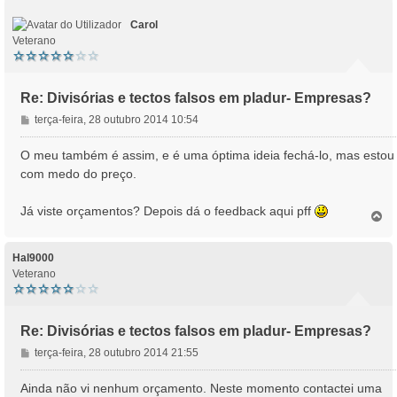
o
Carol
Veterano
Re: Divisórias e tectos falsos em pladur- Empresas?
M
terça-feira, 28 outubro 2014 10:54
e
n
O meu também é assim, e é uma óptima ideia fechá-lo, mas estou
s
com medo do preço.
a
g
Já viste orçamentos? Depois dá o feedback aqui pff
e
T
o
m
p
o
Hal9000
Veterano
Re: Divisórias e tectos falsos em pladur- Empresas?
M
terça-feira, 28 outubro 2014 21:55
e
n
Ainda não vi nenhum orçamento. Neste momento contactei uma