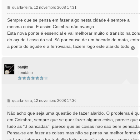
M
quarta-feira, 12 novembro 2008 17:31
e
n
Sempre que se pensa em fazer algo nesta cidade é sempre a
s
mesma coisa. E assim Coimbra não avança.
a
Esta nova ponte é essencial e vai melhorar muito o transito na zon
g
do açude / casa do sal. Só por causa de um bocado de mata, entr
e
a ponte do açude e a ferroviária, fazem logo este alarido todo.
m
T
o
p
o
banjix
Lendário
M
quarta-feira, 12 novembro 2008 17:36
e
n
Não acho que seja uma questão de fazer alarido. O problema é q
s
em Coimbra, sempre que se quer fazer alguma coisa, parece que 
a
tudo às "3 pancadas", parece que as coisas não são bem pensada
g
Pensa-se em fazer as coisas mas não se pensa na melhor forma 
e
as fazer. Interessa ter trabalho feito, mas não interessa como, des
m