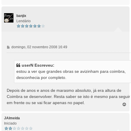
o
g
p
e
o
m
banjix
Lendário
M
domingo, 02 novembro 2008 16:49
e
n
s
userN Escreveu:
a
estou a ver que grandes obras se avizinham para coimbra,
g
desconhecia por completo.
e
m
Depois de anos e anos de marasmo absoluto, já era altura de
Coimbra se desenvolver. Resta saber se isto é mesmo para seguir
em frente ou se vai ficar apenas no papel.
T
o
p
o
JAlmeida
Iniciado