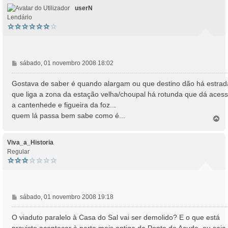
userN
Lendário
M
sábado, 01 novembro 2008 18:02
e
n
Gostava de saber é quando alargam ou que destino dão há estrad
s
que liga a zona da estação velha/choupal há rotunda que dá aces
a
a cantenhede e figueira da foz...
g
quem lá passa bem sabe como é...
e
T
o
m
p
o
Viva_a_Historia
Regular
M
sábado, 01 novembro 2008 19:18
e
n
O viaduto paralelo à Casa do Sal vai ser demolido? E o que está
s
previsto acontecer à parte mais antiga da Ponte do Açude, ou seja,