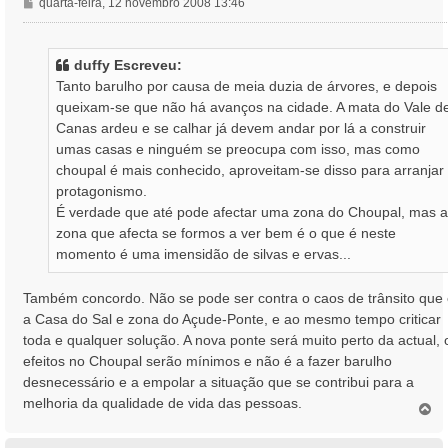
M
quarta-feira, 12 novembro 2008 13:46
e
n
s
duffy Escreveu:
a
Tanto barulho por causa de meia duzia de árvores, e depois
g
queixam-se que não há avanços na cidade. A mata do Vale d
e
Canas ardeu e se calhar já devem andar por lá a construir
m
umas casas e ninguém se preocupa com isso, mas como
choupal é mais conhecido, aproveitam-se disso para arranjar
protagonismo.
É verdade que até pode afectar uma zona do Choupal, mas a
zona que afecta se formos a ver bem é o que é neste
momento é uma imensidão de silvas e ervas...
Também concordo. Não se pode ser contra o caos de trânsito que
a Casa do Sal e zona do Açude-Ponte, e ao mesmo tempo criticar
toda e qualquer solução. A nova ponte será muito perto da actual, 
efeitos no Choupal serão mínimos e não é a fazer barulho
desnecessário e a empolar a situação que se contribui para a
melhoria da qualidade de vida das pessoas.
T
o
p