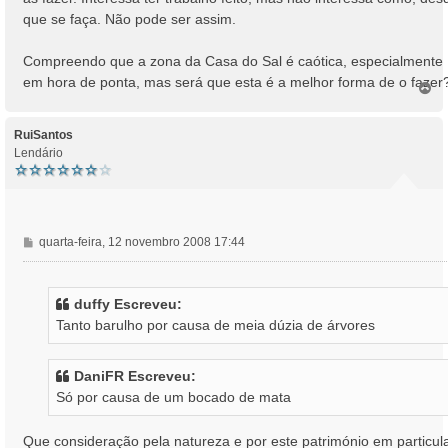
que se faça. Não pode ser assim.
Compreendo que a zona da Casa do Sal é caótica, especialmente
em hora de ponta, mas será que esta é a melhor forma de o fazer
T
o
p
o
RuiSantos
Lendário
M
quarta-feira, 12 novembro 2008 17:44
e
n
s
duffy Escreveu:
a
Tanto barulho por causa de meia dúzia de árvores
g
e
m
DaniFR Escreveu:
Só por causa de um bocado de mata
Que consideração pela natureza e por este património em particul