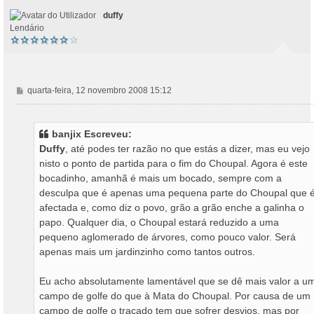
o
duffy
Lendário
M
quarta-feira, 12 novembro 2008 15:12
e
n
s
banjix Escreveu:
a
Duffy
, até podes ter razão no que estás a dizer, mas eu vejo
g
nisto o ponto de partida para o fim do Choupal. Agora é este
e
bocadinho, amanhã é mais um bocado, sempre com a
m
desculpa que é apenas uma pequena parte do Choupal que 
afectada e, como diz o povo, grão a grão enche a galinha o
papo. Qualquer dia, o Choupal estará reduzido a uma
pequeno aglomerado de árvores, como pouco valor. Será
apenas mais um jardinzinho como tantos outros.
Eu acho absolutamente lamentável que se dê mais valor a u
campo de golfe do que à Mata do Choupal. Por causa de um
campo de golfe o traçado tem que sofrer desvios, mas por