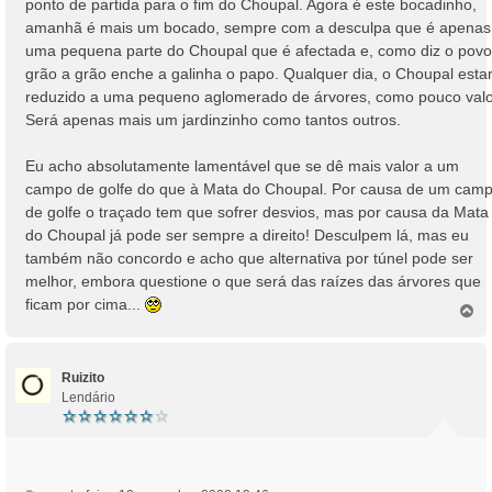
ponto de partida para o fim do Choupal. Agora é este bocadinho,
a
amanhã é mais um bocado, sempre com a desculpa que é apenas
g
uma pequena parte do Choupal que é afectada e, como diz o povo
e
grão a grão enche a galinha o papo. Qualquer dia, o Choupal esta
m
reduzido a uma pequeno aglomerado de árvores, como pouco valo
Será apenas mais um jardinzinho como tantos outros.
Eu acho absolutamente lamentável que se dê mais valor a um
campo de golfe do que à Mata do Choupal. Por causa de um cam
de golfe o traçado tem que sofrer desvios, mas por causa da Mata
do Choupal já pode ser sempre a direito! Desculpem lá, mas eu
também não concordo e acho que alternativa por túnel pode ser
melhor, embora questione o que será das raízes das árvores que
ficam por cima...
T
o
p
o
Ruizito
Lendário