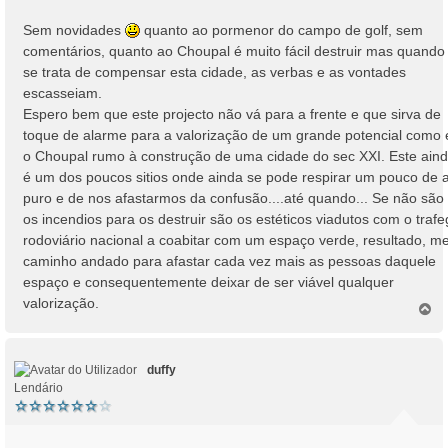
Sem novidades
quanto ao pormenor do campo de golf, sem
comentários, quanto ao Choupal é muito fácil destruir mas quando
se trata de compensar esta cidade, as verbas e as vontades
escasseiam.
Espero bem que este projecto não vá para a frente e que sirva de
toque de alarme para a valorização de um grande potencial como 
o Choupal rumo à construção de uma cidade do sec XXI. Este ain
é um dos poucos sitios onde ainda se pode respirar um pouco de 
puro e de nos afastarmos da confusão....até quando... Se não são
os incendios para os destruir são os estéticos viadutos com o traf
rodoviário nacional a coabitar com um espaço verde, resultado, me
caminho andado para afastar cada vez mais as pessoas daquele
espaço e consequentemente deixar de ser viável qualquer
valorização.
T
o
p
o
duffy
Lendário