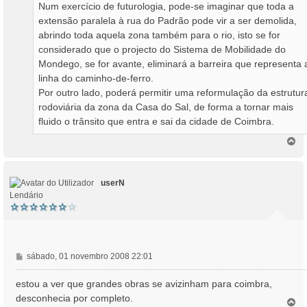
Num exercício de futurologia, pode-se imaginar que toda a
extensão paralela à rua do Padrão pode vir a ser demolida,
abrindo toda aquela zona também para o rio, isto se for
considerado que o projecto do Sistema de Mobilidade do
Mondego, se for avante, eliminará a barreira que representa 
linha do caminho-de-ferro.
Por outro lado, poderá permitir uma reformulação da estrutur
rodoviária da zona da Casa do Sal, de forma a tornar mais
fluido o trânsito que entra e sai da cidade de Coimbra.
T
o
p
o
userN
Lendário
M
sábado, 01 novembro 2008 22:01
e
n
estou a ver que grandes obras se avizinham para coimbra,
s
desconhecia por completo.
T
a