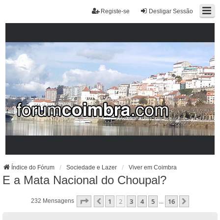
Registe-se
Desligar Sessão
Índice do Fórum
Sociedade e Lazer
Viver em Coimbra
E a Mata Nacional do Choupal?
Página
2
De
16
1
2
3
4
5
16
Anterior
Próximo
232 Mensagens
...