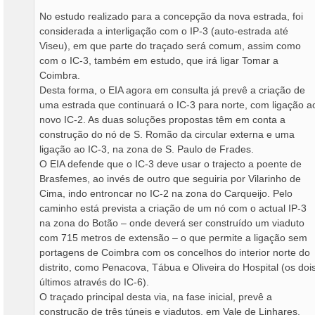
No estudo realizado para a concepção da nova estrada, foi
considerada a interligação com o IP-3 (auto-estrada até
Viseu), em que parte do traçado será comum, assim como
com o IC-3, também em estudo, que irá ligar Tomar a
Coimbra.
Desta forma, o EIA agora em consulta já prevê a criação de
uma estrada que continuará o IC-3 para norte, com ligação a
novo IC-2. As duas soluções propostas têm em conta a
construção do nó de S. Romão da circular externa e uma
ligação ao IC-3, na zona de S. Paulo de Frades.
O EIA defende que o IC-3 deve usar o trajecto a poente de
Brasfemes, ao invés de outro que seguiria por Vilarinho de
Cima, indo entroncar no IC-2 na zona do Carqueijo. Pelo
caminho está prevista a criação de um nó com o actual IP-3
na zona do Botão – onde deverá ser construído um viaduto
com 715 metros de extensão – o que permite a ligação sem
portagens de Coimbra com os concelhos do interior norte do
distrito, como Penacova, Tábua e Oliveira do Hospital (os doi
últimos através do IC-6).
O traçado principal desta via, na fase inicial, prevê a
construção de três túneis e viadutos, em Vale de Linhares,