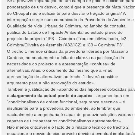
Se a provável implantação de um campo de golfe é suficiente para
a
ponderação de um desvio, como é que a presença da Mata Nacion
g
do Choupal não é suficiente para desviar o traçado original? A
e
interrogação surge num comunicado da Provedoria do Ambiente e
m
Qualidade de Vida Urbana de Coimbra, no âmbito da consulta
pública do Estudo de Impacte Ambiental ao estudo prévio do
projecto do projecto “IP3 – Coimbra (Trouxemil)/Mealhada; Ic2 –
Coimbra/Oliveira de Azeméis (A32/IC2) e IC3 – Coimbra/IP3”.
O trecho 1 merece críticas da provedoria liderada por Massano
Cardoso, nomeadamente a falta de clareza na justificação da
necessidade do projecto e a apresentação «confusa» de
alternativas. Aliás, o documento diz mesmo que a «não
apresentação de alternativas ao trecho 1 deverá constituir
argumento para a não aprovação do estudo».
Também a justificação de «abandono das hipóteses colocadas par
o
alargamento da actual ponte do açude
» - argumentada em
“condicionalismo de ordem funcional, segurança e técnica – é
insuficiente para a provedoria do ambiente, ao lembrar que
«actualmente a engenharia é capaz de produzir soluções válidas e
capazes de ultrapassar os condicionalismos apresentados».
Não menos criticável é o facto de o relatório técnico do trecho 2
equacionar o desvio do eixo previsto devido à eventual implantaçã