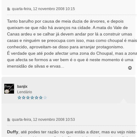
M
quarta-feira, 12 novembro 2008 10:15
e
n
Tanto barulho por causa de meia duzia de árvores, e depois
s
queixam-se que não há avanços na cidade. A mata do Vale de
a
Canas ardeu e se calhar já devem andar por lá a construir umas
g
casas e ninguém se preocupa com isso, mas como choupal é mais
e
conhecido, aproveitam-se disso para arranjar protagonismo.
m
É verdade que até pode afectar uma zona do Choupal, mas a zon
que afecta se formos a ver bem é o que é neste momento é uma
imensidão de silvas e ervas...
T
o
p
o
banjix
Lendário
M
quarta-feira, 12 novembro 2008 10:53
e
n
Duffy
, até podes ter razão no que estás a dizer, mas eu vejo nisto
s