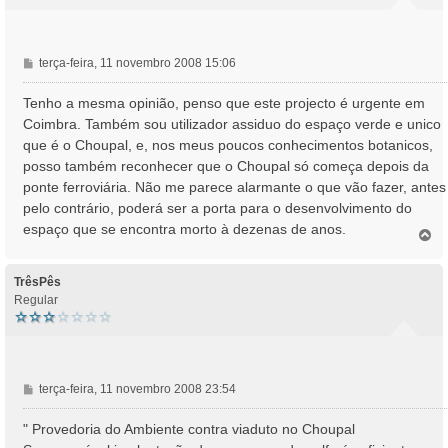
M
terça-feira, 11 novembro 2008 15:06
e
n
Tenho a mesma opinião, penso que este projecto é urgente em
s
Coimbra. Também sou utilizador assiduo do espaço verde e unico
a
que é o Choupal, e, nos meus poucos conhecimentos botanicos,
g
posso também reconhecer que o Choupal só começa depois da
e
ponte ferroviária. Não me parece alarmante o que vão fazer, antes
m
pelo contrário, poderá ser a porta para o desenvolvimento do
espaço que se encontra morto à dezenas de anos.
T
o
p
o
TrêsPês
Regular
M
terça-feira, 11 novembro 2008 23:54
e
n
" Provedoria do Ambiente contra viaduto no Choupal
s