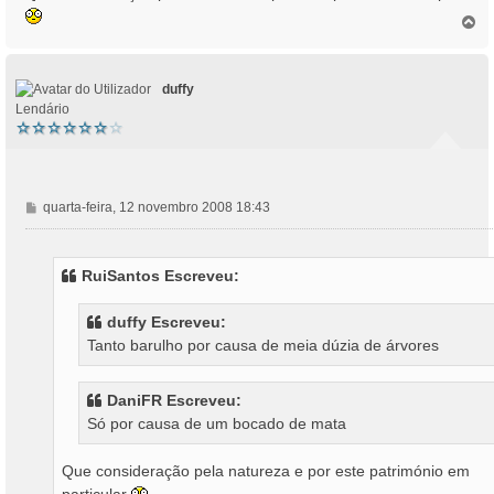
T
o
p
o
duffy
Lendário
M
quarta-feira, 12 novembro 2008 18:43
e
n
s
RuiSantos Escreveu:
a
g
duffy Escreveu:
e
Tanto barulho por causa de meia dúzia de árvores
m
DaniFR Escreveu:
Só por causa de um bocado de mata
Que consideração pela natureza e por este património em