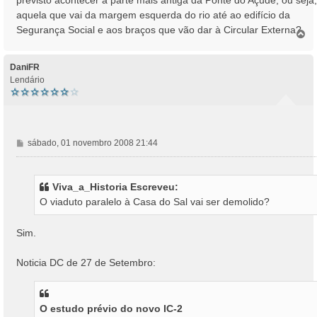
a
aquela que vai da margem esquerda do rio até ao edifício da
g
Segurança Social e aos braços que vão dar à Circular Externa?
e
T
o
m
p
o
DaniFR
Lendário
M
sábado, 01 novembro 2008 21:44
e
n
s
Viva_a_Historia Escreveu:
a
O viaduto paralelo à Casa do Sal vai ser demolido?
g
e
m
Sim.
Noticia DC de 27 de Setembro:
O estudo prévio do novo IC-2