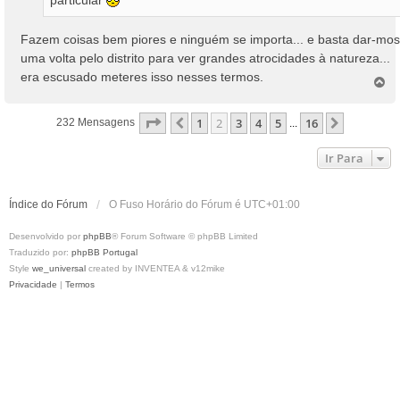
particular
Fazem coisas bem piores e ninguém se importa... e basta dar-mos
uma volta pelo distrito para ver grandes atrocidades à natureza...
era escusado meteres isso nesses termos.
T
o
p
Página
2
De
16
1
2
3
4
5
16
Anterior
Próximo
232 Mensagens
...
o
Ir Para
Índice do Fórum
O Fuso Horário do Fórum é
UTC+01:00
Desenvolvido por
phpBB
® Forum Software © phpBB Limited
Traduzido por:
phpBB Portugal
Style
we_universal
created by INVENTEA & v12mike
Privacidade
|
Termos