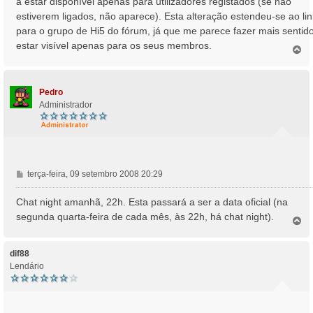
a estar disponível apenas para utilizadores registados (se não
a
estiverem ligados, não aparece). Esta alteração estendeu-se ao lin
g
para o grupo de Hi5 do fórum, já que me parece fazer mais sentid
e
estar visível apenas para os seus membros.
m
T
o
p
o
Pedro
Administrador
M
terça-feira, 09 setembro 2008 20:29
e
n
Chat night amanhã, 22h. Esta passará a ser a data oficial (na
s
segunda quarta-feira de cada mês, às 22h, há chat night).
T
a
o
g
p
e
o
dif88
m
Lendário