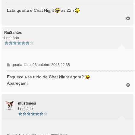
e
n
Esta quarta é Chat Night
às 22h
s
T
a
o
g
p
e
o
RuiSantos
m
Lendário
M
quarta-feira, 08 outubro 2008 22:38
e
n
Esqueceu-se tudo da Chat Night agora?
s
Apareçam!
T
a
o
g
p
e
o
m
mustiness
Lendário