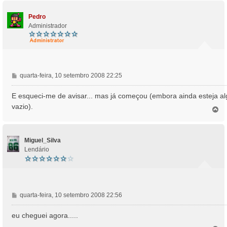
p
e
o
m
Pedro
Administrador
M
quarta-feira, 10 setembro 2008 22:25
e
n
E esqueci-me de avisar... mas já começou (embora ainda esteja al
s
vazio).
T
a
o
g
p
e
o
m
Miguel_Silva
Lendário
M
quarta-feira, 10 setembro 2008 22:56
e
n
eu cheguei agora.....
s