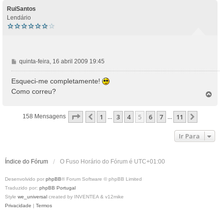
p
o
RuiSantos
Lendário
M
quinta-feira, 16 abril 2009 19:45
e
n
Esqueci-me completamente!
s
Como correu?
T
a
o
g
p
e
Página
5
De
11
1
3
4
5
6
7
11
Anterior
Próxi
158 Mensagens
...
...
o
m
Ir Para
Índice do Fórum
O Fuso Horário do Fórum é
UTC+01:00
Desenvolvido por
phpBB
® Forum Software © phpBB Limited
Traduzido por:
phpBB Portugal
Style
we_universal
created by INVENTEA & v12mike
Privacidade
|
Termos