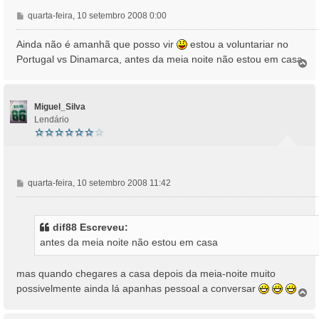
M
quarta-feira, 10 setembro 2008 0:00
e
n
Ainda não é amanhã que posso vir
estou a voluntariar no
s
Portugal vs Dinamarca, antes da meia noite não estou em casa
T
a
o
g
p
e
o
m
Miguel_Silva
Lendário
M
quarta-feira, 10 setembro 2008 11:42
e
n
s
dif88 Escreveu:
a
antes da meia noite não estou em casa
g
e
m
mas quando chegares a casa depois da meia-noite muito
possivelmente ainda lá apanhas pessoal a conversar
T
o
p