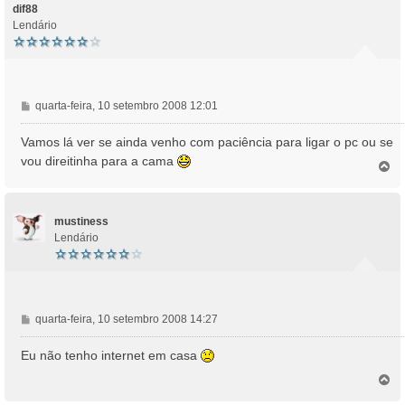
o
dif88
Lendário
M
quarta-feira, 10 setembro 2008 12:01
e
n
Vamos lá ver se ainda venho com paciência para ligar o pc ou se
s
vou direitinha para a cama
T
a
o
g
p
e
o
m
mustiness
Lendário
M
quarta-feira, 10 setembro 2008 14:27
e
n
Eu não tenho internet em casa
s
T
a
o
g