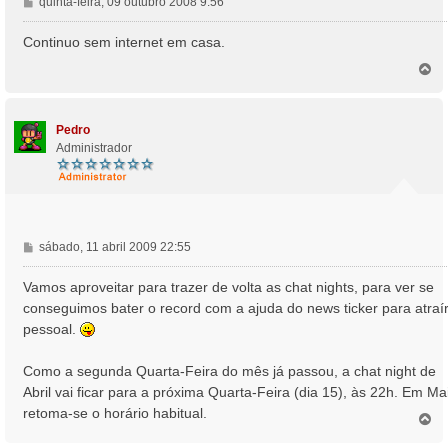
M
quinta-feira, 09 outubro 2008 9:56
e
n
Continuo sem internet em casa.
s
T
a
o
g
p
e
o
m
Pedro
Administrador
M
sábado, 11 abril 2009 22:55
e
n
Vamos aproveitar para trazer de volta as chat nights, para ver se
s
conseguimos bater o record com a ajuda do news ticker para atraí
a
pessoal.
g
e
Como a segunda Quarta-Feira do mês já passou, a chat night de
m
Abril vai ficar para a próxima Quarta-Feira (dia 15), às 22h. Em Ma
retoma-se o horário habitual.
T
o