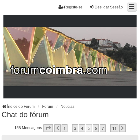
Registe-se
Desligar Sessão
Índice do Fórum
Forum
Notícias
Chat do fórum
Página
5
De
11
1
3
4
5
6
7
11
Anterior
Próxi
158 Mensagens
...
...