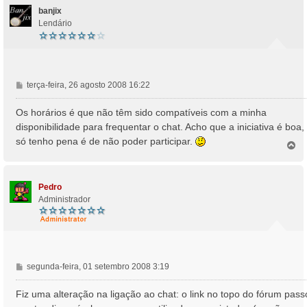
banjix
Lendário
M
terça-feira, 26 agosto 2008 16:22
e
n
Os horários é que não têm sido compatíveis com a minha
s
disponibilidade para frequentar o chat. Acho que a iniciativa é boa,
a
só tenho pena é de não poder participar.
T
g
o
e
p
m
o
Pedro
Administrador
M
segunda-feira, 01 setembro 2008 3:19
e
n
Fiz uma alteração na ligação ao chat: o link no topo do fórum pas
s