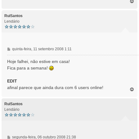
T
a
o
g
p
e
o
RuiSantos
m
Lendário
M
quinta-feira, 11 setembro 2008 1:11
e
n
Hoje falhei, não estive em casa!
s
Fica para a semana!
a
g
EDIT
e
afinal parece que ainda dura com 6 users online!
m
T
o
p
o
RuiSantos
Lendário
M
segunda-feira, 06 outubro 2008 21:38