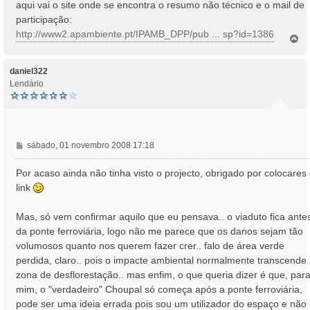
aqui vai o site onde se encontra o resumo não técnico e o mail de
participação:
http://www2.apambiente.pt/IPAMB_DPP/pub ... sp?id=1386
T
o
p
o
daniel322
Lendário
M
sábado, 01 novembro 2008 17:18
e
n
Por acaso ainda não tinha visto o projecto, obrigado por colocares
s
link
a
g
Mas, só vem confirmar aquilo que eu pensava.. o viaduto fica ante
e
da ponte ferroviária, logo não me parece que os danos sejam tão
m
volumosos quanto nos querem fazer crer.. falo de área verde
perdida, claro.. pois o impacte ambiental normalmente transcende
zona de desflorestação.. mas enfim, o que queria dizer é que, par
mim, o "verdadeiro" Choupal só começa após a ponte ferroviária,
pode ser uma ideia errada pois sou um utilizador do espaço e não