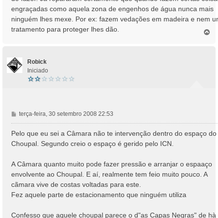
engraçadas como aquela zona de engenhos de água nunca mais
ninguém lhes mexe. Por ex: fazem vedações em madeira e nem 
tratamento para proteger lhes dão.
T
o
p
o
Robick
Iniciado
M
terça-feira, 30 setembro 2008 22:53
e
n
Pelo que eu sei a Câmara não te intervenção dentro do espaço do
s
Choupal. Segundo creio o espaço é gerido pelo ICN.
a
g
A Câmara quanto muito pode fazer pressão e arranjar o espaaço
e
envolvente ao Choupal. E aí, realmente tem feio muito pouco. A
m
cãmara vive de costas voltadas para este.
Fez aquele parte de estacionamento que ninguém utiliza
Confesso que aquele choupal parece o d"as Capas Negras" de hà