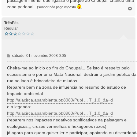
passagem inferior que ligasse o parque ao Choupal, criando uma
zona pedonal..
(sonhar não paga imposto
)
T
o
p
o
TrêsPês
Regular
M
sábado, 01 novembro 2008 0:05
e
n
Cheira-me ao ínicio do fim do Choupal... Se isto é respeito pelo
s
ecossistema e por uma Mata Nacional, destruir o jardim publico da
a
rua ao lado é brincadeira de miudos.
g
Reparem bem na zona de influência no resumo do estudo de
e
Impacte ambiental:
m
http://aiacirca.apambiente.pt:8980/Publ ... T_1.0_&a=d
e a legenda:
http://aiacirca.apambiente.pt:8980/Publ ... T_1.0_&a=d
(reparem nos impactes negativos sgnificativos na paisagem e
ecologicos,,, cruzes vermelhas e hexagonos roxos)
já agora para quem quiser ler e participar, apoiando ou discordand