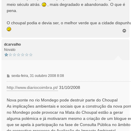
meio século atrás.
, mais degradado e abandonado. O que é
pena.
O choupal podia e devia ser, o melhor verde que a cidade dispunh
T
o
p
o
dcarvalho
Novato
M
sexta-feira, 31 outubro 2008 8:08
e
n
http://www.diariocoimbra.pt/
31/10/2008
s
a
Nova ponte no rio Mondego pode destruir parte do Choupal
g
As implicações ambientais e sociais que a construção da nova pon
e
no Mondego pode provocar na Mata do Choupal estão a gerar
m
alguma polémica e já motivaram mesmo a criação de um blogue 
que se apela à participação na fase de Consulta Pública no âmbito
do respectivo processo de Avaliação de Impacte Ambiental.