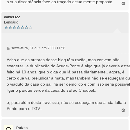
a sua discordância face ao traçado actualmente proposto.
T
o
p
o
daniel322
Lendário
M
sexta-feira, 31 outubro 2008 11:58
e
n
Acho que os autores desse blog têm razão, mas convém não
s
exagerar.. a duplicação do Açude-Ponte é algo que já deveria esta
a
feito há 10 anos, que o diga que lá passa diariamente.. agora, é
g
certo que vai prejudicar a mata, mas também não se esqueçam q
e
o viaduto da casa do sal iria ser demolido e com isso seria possivel
m
ligar o parque verde da casa do sal ao Choupal..
e, para além desta travessia, não se esqueçam que ainda falta a
Ponte para o TGV..
T
o
p
o
Ruizito