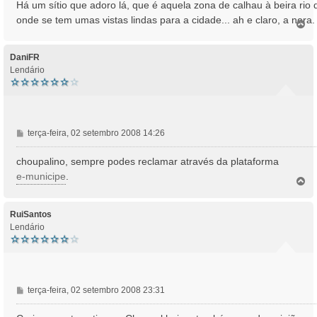
Há um sítio que adoro lá, que é aquela zona de calhau à beira rio 
onde se tem umas vistas lindas para a cidade... ah e claro, a nora.
T
o
p
o
DaniFR
Lendário
M
terça-feira, 02 setembro 2008 14:26
e
n
choupalino, sempre podes reclamar através da plataforma
s
e-municipe
.
T
a
o
g
p
e
o
RuiSantos
m
Lendário
M
terça-feira, 02 setembro 2008 23:31
e
n