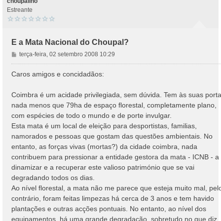
choupalino
Estreante
E a Mata Nacional do Choupal?
M
terça-feira, 02 setembro 2008 10:29
e
n
Caros amigos e concidadãos:
s
a
Coimbra é um acidade privilegiada, sem dúvida. Tem às suas porta
g
nada menos que 79ha de espaço florestal, completamente plano,
e
com espécies de todo o mundo e de porte invulgar.
m
Esta mata é um local de eleição para desportistas, familias,
namorados e pessoas que gostam das questões ambientais. No
entanto, as forças vivas (mortas?) da cidade coimbra, nada
contribuem para pressionar a entidade gestora da mata - ICNB - a
dinamizar e a recuperar este valioso património que se vai
degradando todos os dias.
Ao nível florestal, a mata não me parece que esteja muito mal, pel
contrário, foram feitas limpezas há cerca de 3 anos e tem havido
plantações e outras acções pontuais. No entanto, ao nível dos
equipamentos, há uma grande degradação, sobretudo no que diz