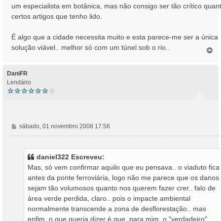
um especialista em botânica, mas não consigo ser tão crítico quan
certos artigos que tenho lido.
É algo que a cidade necessita muito e esta parece-me ser a única
solução viável.. melhor só com um túnel sob o rio..
T
o
p
o
DaniFR
Lendário
M
sábado, 01 novembro 2008 17:56
e
n
s
daniel322 Escreveu:
a
Mas, só vem confirmar aquilo que eu pensava.. o viaduto fica
g
antes da ponte ferroviária, logo não me parece que os danos
e
sejam tão volumosos quanto nos querem fazer crer.. falo de
m
área verde perdida, claro.. pois o impacte ambiental
normalmente transcende a zona de desflorestação.. mas
enfim, o que queria dizer é que, para mim, o "verdadeiro"