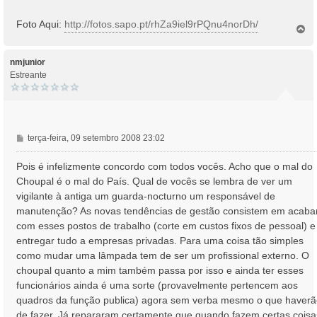
Foto Aqui:
http://fotos.sapo.pt/rhZa9iel9rPQnu4norDh/
T
o
p
o
nmjunior
Estreante
M
terça-feira, 09 setembro 2008 23:02
e
n
Pois é infelizmente concordo com todos vocês. Acho que o mal do
s
Choupal é o mal do País. Qual de vocês se lembra de ver um
a
vigilante à antiga um guarda-nocturno um responsável de
g
manutenção? As novas tendências de gestão consistem em acaba
e
com esses postos de trabalho (corte em custos fixos de pessoal) e
m
entregar tudo a empresas privadas. Para uma coisa tão simples
como mudar uma lâmpada tem de ser um profissional externo. O
choupal quanto a mim também passa por isso e ainda ter esses
funcionários ainda é uma sorte (provavelmente pertencem aos
quadros da função publica) agora sem verba mesmo o que haver
de fazer. Já repararam certamente que quando fazem certas coisa