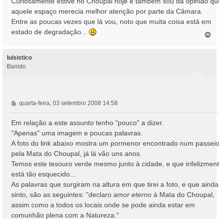
Curiosamente estive no Choupal hoje e também sou da opinião qu
s
aquele espaço merecia melhor atenção por parte da Câmara.
a
Entre as poucas vezes que lá vou, noto que muita coisa está em
g
estado de degradação...
e
T
o
m
p
o
luisistico
Banido
M
quarta-feira, 03 setembro 2008 14:58
e
n
Em relação a este assunto tenho "pouco" a dizer.
s
"Apenas" uma imagem e poucas palavras.
a
A foto do link abaixo mostra um pormenor encontrado num passei
g
pela Mata do Choupal, já lá vão uns anos.
e
Temos este tesouro verde mesmo junto à cidade, e que infelizmen
m
está tão esquecido...
As palavras que surgiram na altura em que tirei a foto, e que ainda
sinto, são as seguintes: "declaro
amor eterno
à Mata do Choupal,
assim como a todos os locais onde se pode ainda estar em
comunhão plena com a Natureza."