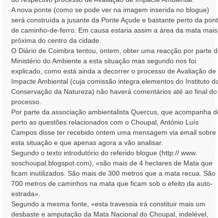
A nova ponte (como se pode ver na imagem inserida no blogue)
será construída a jusante da Ponte Açude e bastante perto da pon
de caminho-de-ferro. Em causa estaria assim a área da mata mais
próxima do centro da cidade.
O Diário de Coimbra tentou, ontem, obter uma reacção por parte 
Ministério do Ambiente a esta situação mas segundo nos foi
explicado, como está ainda a decorrer o processo de Avaliação de
Impacte Ambiental (cuja comissão integra elementos do Instituto d
Conservação da Natureza) não haverá comentários até ao final do
processo.
Por parte da associação ambientalista Quercus, que acompanha d
perto as questões relacionados com o Choupal, António Luís
Campos disse ter recebido ontem uma mensagem via email sobre
esta situação e que apenas agora a vão analisar.
Segundo o texto introdutório do referido blogue (http:// www.
soschoupal.blogspot.com), «são mais de 4 hectares de Mata que
ficam inutilizados. São mais de 300 metros que a mata recua. São
700 metros de caminhos na mata que ficam sob o efeito da auto-
estrada».
Segundo a mesma fonte, «esta travessia irá constituir mais um
desbaste e amputação da Mata Nacional do Choupal, indelével,