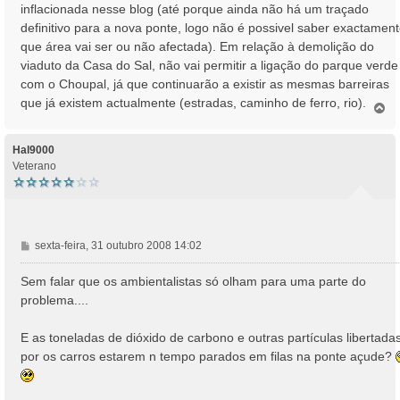
inflacionada nesse blog (até porque ainda não há um traçado
definitivo para a nova ponte, logo não é possivel saber exactamen
que área vai ser ou não afectada). Em relação à demolição do
viaduto da Casa do Sal, não vai permitir a ligação do parque verde
com o Choupal, já que continuarão a existir as mesmas barreiras
que já existem actualmente (estradas, caminho de ferro, rio).
T
o
p
o
Hal9000
Veterano
M
sexta-feira, 31 outubro 2008 14:02
e
n
Sem falar que os ambientalistas só olham para uma parte do
s
problema....
a
g
E as toneladas de dióxido de carbono e outras partículas libertada
e
por os carros estarem n tempo parados em filas na ponte açude?
m