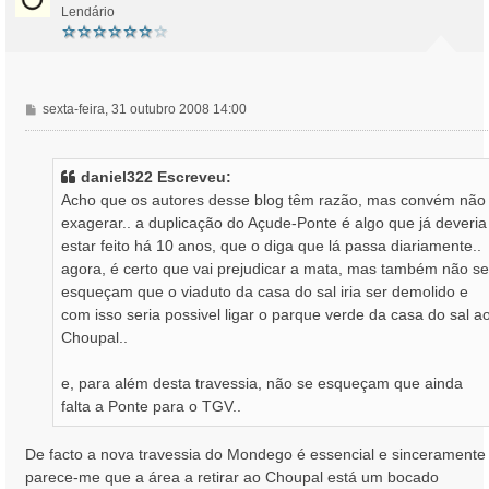
Lendário
M
sexta-feira, 31 outubro 2008 14:00
e
n
s
daniel322 Escreveu:
a
Acho que os autores desse blog têm razão, mas convém não
g
exagerar.. a duplicação do Açude-Ponte é algo que já deveria
e
estar feito há 10 anos, que o diga que lá passa diariamente..
m
agora, é certo que vai prejudicar a mata, mas também não se
esqueçam que o viaduto da casa do sal iria ser demolido e
com isso seria possivel ligar o parque verde da casa do sal a
Choupal..
e, para além desta travessia, não se esqueçam que ainda
falta a Ponte para o TGV..
De facto a nova travessia do Mondego é essencial e sinceramente
parece-me que a área a retirar ao Choupal está um bocado