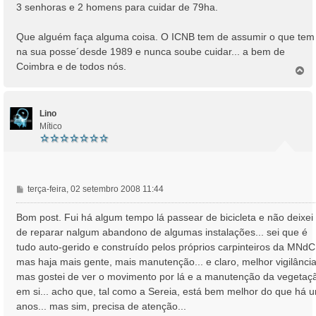
3 senhoras e 2 homens para cuidar de 79ha.
Que alguém faça alguma coisa. O ICNB tem de assumir o que tem
na sua posse´desde 1989 e nunca soube cuidar... a bem de
Coimbra e de todos nós.
T
o
p
o
Lino
Mítico
M
terça-feira, 02 setembro 2008 11:44
e
n
Bom post. Fui há algum tempo lá passear de bicicleta e não deixei
s
de reparar nalgum abandono de algumas instalações... sei que é
a
tudo auto-gerido e construído pelos próprios carpinteiros da MNdC
g
mas haja mais gente, mais manutenção... e claro, melhor vigilância
e
mas gostei de ver o movimento por lá e a manutenção da vegetaç
m
em si... acho que, tal como a Sereia, está bem melhor do que há u
anos... mas sim, precisa de atenção...