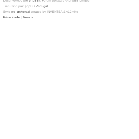
Desenvolvido por
phpBB
® Forum Software © phpBB Limited
Traduzido por:
phpBB Portugal
Style
we_universal
created by INVENTEA & v12mike
Privacidade
|
Termos