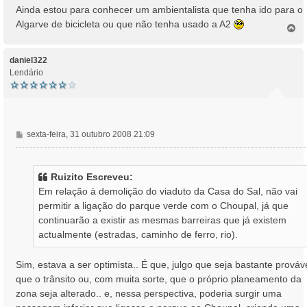
Ainda estou para conhecer um ambientalista que tenha ido para o
Algarve de bicicleta ou que não tenha usado a A2
T
o
p
o
daniel322
Lendário
M
sexta-feira, 31 outubro 2008 21:09
e
n
s
Ruizito Escreveu:
a
Em relação à demolição do viaduto da Casa do Sal, não vai
g
permitir a ligação do parque verde com o Choupal, já que
e
continuarão a existir as mesmas barreiras que já existem
m
actualmente (estradas, caminho de ferro, rio).
Sim, estava a ser optimista.. É que, julgo que seja bastante prováv
que o trânsito ou, com muita sorte, que o próprio planeamento da
zona seja alterado.. e, nessa perspectiva, poderia surgir uma