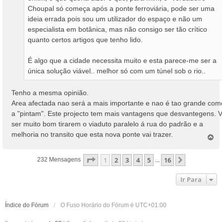
Choupal só começa após a ponte ferroviária, pode ser uma
ideia errada pois sou um utilizador do espaço e não um
especialista em botânica, mas não consigo ser tão crítico
quanto certos artigos que tenho lido.
É algo que a cidade necessita muito e esta parece-me ser a
única solução viável.. melhor só com um túnel sob o rio..
Tenho a mesma opinião.
Area afectada nao será a mais importante e nao é tao grande com
a "pintam". Este projecto tem mais vantagens que desvantegens. V
ser muito bom tirarem o viaduto paralelo á rua do padrão e a
melhoria no transito que esta nova ponte vai trazer.
T
o
p
Página
1
De
16
1
2
3
4
5
16
Próximo
232 Mensagens
...
o
Ir Para
Índice do Fórum
O Fuso Horário do Fórum é
UTC+01:00