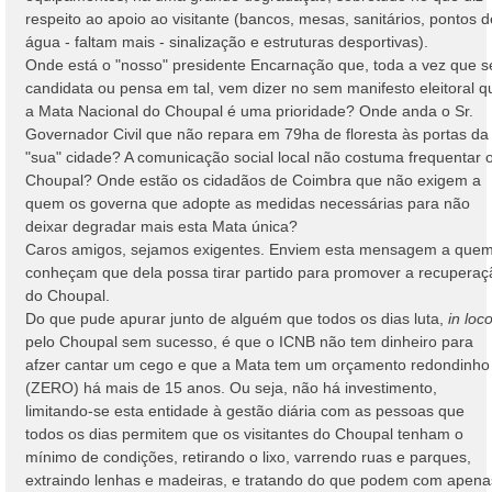
respeito ao apoio ao visitante (bancos, mesas, sanitários, pontos d
água - faltam mais - sinalização e estruturas desportivas).
Onde está o "nosso" presidente Encarnação que, toda a vez que s
candidata ou pensa em tal, vem dizer no sem manifesto eleitoral q
a Mata Nacional do Choupal é uma prioridade? Onde anda o Sr.
Governador Civil que não repara em 79ha de floresta às portas da
"sua" cidade? A comunicação social local não costuma frequentar 
Choupal? Onde estão os cidadãos de Coimbra que não exigem a
quem os governa que adopte as medidas necessárias para não
deixar degradar mais esta Mata única?
Caros amigos, sejamos exigentes. Enviem esta mensagem a que
conheçam que dela possa tirar partido para promover a recuperaç
do Choupal.
Do que pude apurar junto de alguém que todos os dias luta,
in loc
pelo Choupal sem sucesso, é que o ICNB não tem dinheiro para
afzer cantar um cego e que a Mata tem um orçamento redondinho
(ZERO) há mais de 15 anos. Ou seja, não há investimento,
limitando-se esta entidade à gestão diária com as pessoas que
todos os dias permitem que os visitantes do Choupal tenham o
mínimo de condições, retirando o lixo, varrendo ruas e parques,
extraindo lenhas e madeiras, e tratando do que podem com apena