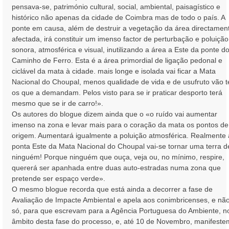
pensava-se, património cultural, social, ambiental, paisagístico e
histórico não apenas da cidade de Coimbra mas de todo o país. A
ponte em causa, além de destruir a vegetação da área directamen
afectada, irá constituir um imenso factor de perturbação e poluição
sonora, atmosférica e visual, inutilizando a área a Este da ponte d
Caminho de Ferro. Esta é a área primordial de ligação pedonal e
ciclável da mata à cidade. mais longe e isolada vai ficar a Mata
Nacional do Choupal, menos qualidade de vida e de usufruto vão t
os que a demandam. Pelos visto para se ir praticar desporto terá
mesmo que se ir de carro!».
Os autores do blogue dizem ainda que o «o ruído vai aumentar
imenso na zona e levar mais para o coração da mata os pontos de
origem. Aumentará igualmente a poluição atmosférica. Realmente 
ponta Este da Mata Nacional do Choupal vai-se tornar uma terra d
ninguém! Porque ninguém que ouça, veja ou, no mínimo, respire,
quererá ser apanhada entre duas auto-estradas numa zona que
pretende ser espaço verde».
O mesmo blogue recorda que está ainda a decorrer a fase de
Avaliação de Impacte Ambiental e apela aos conimbricenses, e nã
só, para que escrevam para a Agência Portuguesa do Ambiente, n
âmbito desta fase do processo, e, até 10 de Novembro, manifeste