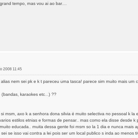
grand tempo, mas vou ai ao bar....
nho 2008 11:45
 alias nem sei pk e k t pareceu uma tasca! parece sim muito mais um
 (bandas, karaokes etc...) ??
i msm, axo k a senhora dona silvia é muito selectiva no pessoal k la 
 varios estilos etnias e formas de pensar.. mas como ela disse desde 
 muito educada.. muita dessa gente foi msm so la 1 dia e nunca mais 
 sei se isso vai contra a lei pois ser um local publico s inda ao menos 