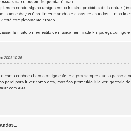
pessoas nao o podem frequentar é mau....
 pk msm sendo alguns amigos meus k estao proibidos de la entrar ( inc
 as suas cabeças é so filmes marados e essas tretas todas.... mas la e
 k está completamente errado..
o passar la muito o meu estilo de musica nem nada k s pareça comigo é
ulho 2008 10:36
e como conheco bem o antigo cafe, e agora sempre que la passo a noi
nao parei para ir ver como esta, mas fica prometido ir la ver, gostaria 
falar com eles.
andas....