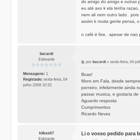
do amigo do amigo e outras 
eu até axo k ela tenha razao,
nem ali nem outro lado.. pois
assim k muita gente pensa, o
o café é fixe.. apesar de na
bacardi
Estreante
M
por
bacardi
»
sexta-feira, 04 j
e
n
Mensagens:
1
Boas!
s
Registado:
sexta-feira, 04
Moro em Fala, desde sempre 
a
julho 2008 10:32
porreiro, infelizmente ainda 
g
passar musica, e gostaria de 
e
Aguardo resposta
m
Cumprimentos
Ricardo Neves
kiikas67
Li o vosso pedido para b
Estreante