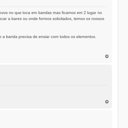
ovos no que toca em bandas mas ficamos em 2 lugar no
ocar a bares ou onde formos solicitados, temos os nossos
e a banda precisa de ensiar com todos os elementos.
T
o
p
o
T
o
p
o