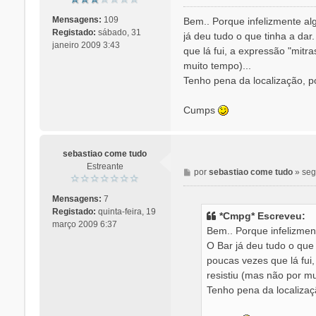
e
n
Mensagens:
109
Bem.. Porque infelizmente al
s
Registado:
sábado, 31
já deu tudo o que tinha a dar
a
janeiro 2009 3:43
que lá fui, a expressão "mitr
g
muito tempo)...
e
Tenho pena da localização, po
m
Cumps
sebastiao come tudo
Estreante
M
por
sebastiao come tudo
»
seg
e
n
Mensagens:
7
s
Registado:
quinta-feira, 19
*Cmpg* Escreveu:
a
março 2009 6:37
Bem.. Porque infelizmen
g
O Bar já deu tudo o que 
e
poucas vezes que lá fui
m
resistiu (mas não por mu
Tenho pena da localizaçã