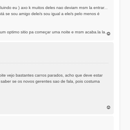
luindo eu ) axo k muitos deles nao deviam msm la entrar...
stá se sou amigo dele/s sou igual a ele/s pelo menos é
 um optimo sitio pa começar uma noite e msm acaba.la la...
T
o
p
o
te vejo bastantes carros parados, acho que deve estar
de saber se os novos gerentes sao de fala, pois costuma
T
o
p
o