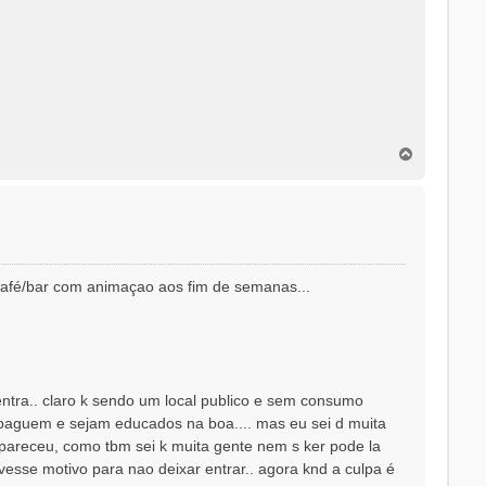
T
o
p
o
 café/bar com animaçao aos fim de semanas...
entra.. claro k sendo um local publico e sem consumo
k paguem e sejam educados na boa.... mas eu sei d muita
apareceu, como tbm sei k muita gente nem s ker pode la
tivesse motivo para nao deixar entrar.. agora knd a culpa é