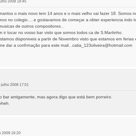
 julho 2008 18:45
ntos o mais novo tem 14 anos e o mais velho vai fazer 18. Somos n
os no colegio.....e gostavamos de começar a obter experiencia indo t
usicas de outros compositores...
 ir tocar no vosso bar visto que somos todos ca de S.Martinho.
tamos disponiveis a partir de Novembro visto que estamos em ferias 
 me dar a confrmação para este mail...catia_123oliveira@hotmail.com
1 julho 2008 17:01
 bar antigamente, mas agora digo que está bem porreiro.
eheh.
o 2009 16:20