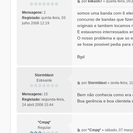
M
por
kiikas67
»
quarta-feira, 09
e
n
Mensagens:
2
somos uma banda com 6 elema
s
Registado:
quinta-feira, 03
concurso de bandas que fizem
a
julho 2008 12:19
originais e tambem tocamos m
g
E estavamos interressados em
e
O nosso problema e que so es
m
se fosse possivel pedia para
Bgd
Stormblast
Estreante
M
por
Stormblast
»
sexta-feira, 1
e
n
Mensagens:
15
Bem não conhecia como era o
s
Registado:
segunda-feira,
Boa gerência e boa clientela 
a
24 abril 2006 15:44
g
e
m
*Cmpg*
Regular
M
por
*Cmpg*
»
sábado, 07 març