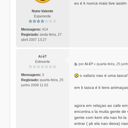
n
eu é k nunca mais tive assim 
s
Nuno Valente
a
Experiente
g
e
m
Mensagens:
414
Registado:
sexta-feira, 27
abril 2007 13:27
Ai é?
Estreante
M
por
Ai é?
»
quarta-feira, 25 ju
e
n
Mensagens:
3
o xafariz nao é uma tasca!
s
Registado:
quarta-feira, 25
a
junho 2008 11:02
em k tasca é k tens animaçao
g
e
m
agora em relaçao ao cafe em s
encontra.s la muita gente de
gente com kem ela nao foi la
entrar ( pk ela nao deixa) nao