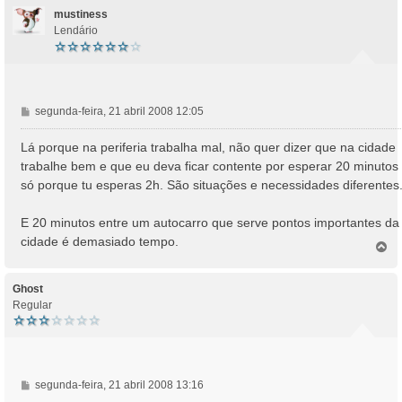
mustiness
Lendário
M
segunda-feira, 21 abril 2008 12:05
e
n
Lá porque na periferia trabalha mal, não quer dizer que na cidade
s
trabalhe bem e que eu deva ficar contente por esperar 20 minutos
a
só porque tu esperas 2h. São situações e necessidades diferentes
g
e
E 20 minutos entre um autocarro que serve pontos importantes da
m
cidade é demasiado tempo.
T
o
p
o
Ghost
Regular
M
segunda-feira, 21 abril 2008 13:16
e