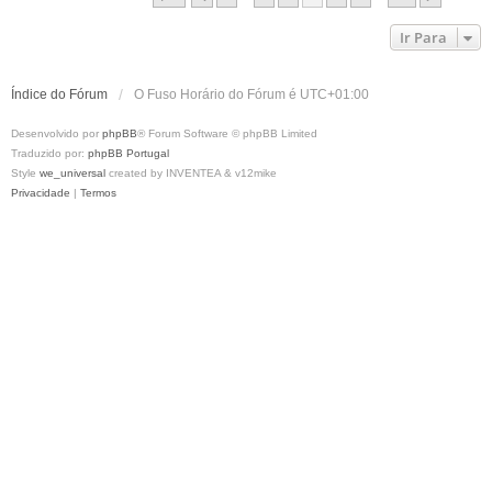
m
Ir Para
Índice do Fórum
O Fuso Horário do Fórum é
UTC+01:00
Desenvolvido por
phpBB
® Forum Software © phpBB Limited
Traduzido por:
phpBB Portugal
Style
we_universal
created by INVENTEA & v12mike
Privacidade
|
Termos