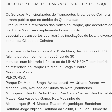
CIRCUITO ESPECIAL DE TRANSPORTES “NOITES DO PARQUE”
m
Os Serviços Municipalizados de Transportes Urbanos de Coimbra
tornam público que no âmbito da Queima das
Fitas, durante a realização das Noites do Parque, que decorrem d
3 a 10 de Maio, será implementado um circuito
especial de transportes que ligará as imediações do local a divers
pontos da Cidade de Coimbra.
Este transporte funciona de 4 a 11 de Maio, das 00h30 às 05h30
(última partida), com uma frequência de 30
minutos, num itinerário idêntico ao da LINHA Nº 24T, com horários
de referência no Parque Dr. Manuel Braga e Bairro
Norton de Matos.
PERCURSO:
Parque Dr. Manuel Braga, Av. da Lousã, Av. Urbano Duarte, Av.
Mendes Silva, Rotunda da Quinta da Nora (Bombeiros
Municipais), Rua D. Pedro Cristo, Rua Carlos Seixas, Rua Daniel d
Matos, Rua Vasco da Gama, Rua Mouzinho de
Albuquerque (B. N. Matos), Rua de Moçambique, Bandeiras,
Rotunda Jorge Anjinho, Rotunda da Solum, Rua Gen. Humberto