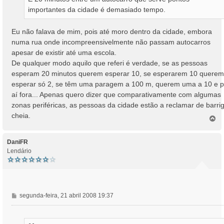
importantes da cidade é demasiado tempo.
Eu não falava de mim, pois até moro dentro da cidade, embora
numa rua onde incompreensivelmente não passam autocarros
apesar de existir até uma escola.
De qualquer modo aquilo que referi é verdade, se as pessoas
esperam 20 minutos querem esperar 10, se esperarem 10 querem
esperar só 2, se têm uma paragem a 100 m, querem uma a 10 e p
aí fora... Apenas quero dizer que comparativamente com algumas
zonas periféricas, as pessoas da cidade estão a reclamar de barri
cheia.
T
o
p
o
DaniFR
Lendário
M
segunda-feira, 21 abril 2008 19:37
e
n
s