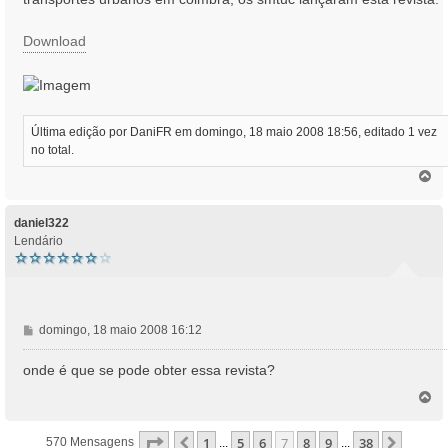
a
g
Download
e
m
Última edição por
DaniFR
em domingo, 18 maio 2008 18:56, editado 1 vez
no total.
T
o
p
o
daniel322
Lendário
M
domingo, 18 maio 2008 16:12
e
n
onde é que se pode obter essa revista?
s
T
a
o
g
p
e
Página
7
De
38
1
5
6
7
8
9
38
Anterior
Próxi
570 Mensagens
...
...
o