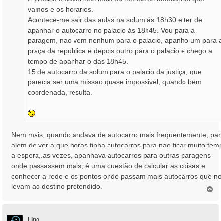
e
vamos e os horarios.
m
Acontece-me sair das aulas na solum ás 18h30 e ter de
apanhar o autocarro no palacio ás 18h45. Vou para a
paragem, nao vem nenhum para o palacio, apanho um para 
praça da republica e depois outro para o palacio e chego a
tempo de apanhar o das 18h45.
15 de autocarro da solum para o palacio da justiça, que
parecia ser uma missao quase impossivel, quando bem
coordenada, resulta.
Nem mais, quando andava de autocarro mais frequentemente, pa
alem de ver a que horas tinha autocarros para nao ficar muito tem
a espera,.as vezes, apanhava autocarros para outras paragens
onde passassem mais, é uma questão de calcular as coisas e
conhecer a rede e os pontos onde passam mais autocarros que n
levam ao destino pretendido.
T
o
p
o
Lino