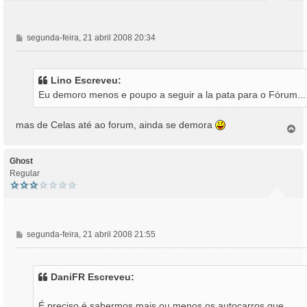
M
segunda-feira, 21 abril 2008 20:34
e
n
s
Lino Escreveu:
a
Eu demoro menos e poupo a seguir a la pata para o Fórum...
g
e
m
mas de Celas até ao forum, ainda se demora
T
o
p
o
Ghost
Regular
M
segunda-feira, 21 abril 2008 21:55
e
n
s
DaniFR Escreveu:
a
g
É preciso é sabermos mais ou menos os autocarros que