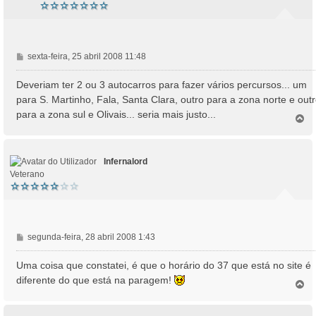
M
sexta-feira, 25 abril 2008 11:48
e
n
Deveriam ter 2 ou 3 autocarros para fazer vários percursos... um
s
para S. Martinho, Fala, Santa Clara, outro para a zona norte e out
a
para a zona sul e Olivais... seria mais justo...
T
g
o
e
p
m
o
Infernalord
Veterano
M
segunda-feira, 28 abril 2008 1:43
e
n
Uma coisa que constatei, é que o horário do 37 que está no site é
s
diferente do que está na paragem!
T
a
o
g
p
e