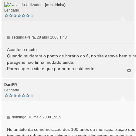
o
m
{mineirinha}
Lendário
M
segunda-feira, 28 abril 2008 1:48
e
n
Acontece muito.
s
Quando mudaram o ponto de horário do 6, no site estava bem e n
a
paragens não tinha mudado ainda.
g
Parece que o site é que por norma está certo.
e
T
o
m
p
o
DaniFR
Lendário
M
domingo, 18 maio 2008 15:19
e
n
No ambito da comemoraçao dos 100 anos da municipalizaçao dos
s
transportes urbanos em coimbra, os smtuc lançaram esta revista.