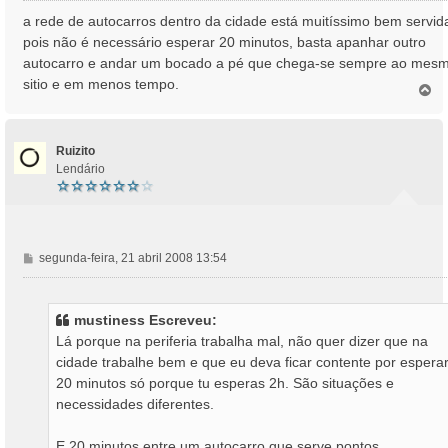
n
a rede de autocarros dentro da cidade está muitíssimo bem servid
s
pois não é necessário esperar 20 minutos, basta apanhar outro
a
autocarro e andar um bocado a pé que chega-se sempre ao mes
g
sitio e em menos tempo.
e
T
o
m
p
o
Ruizito
Lendário
M
segunda-feira, 21 abril 2008 13:54
e
n
s
mustiness Escreveu:
a
Lá porque na periferia trabalha mal, não quer dizer que na
g
cidade trabalhe bem e que eu deva ficar contente por espera
e
20 minutos só porque tu esperas 2h. São situações e
m
necessidades diferentes.
E 20 minutos entre um autocarro que serve pontos