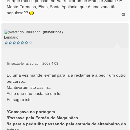
Porque raio só pensam no Bairro Norton de Matos e Solum? E
Monte Formoso, Eiras, Santa Apolónia, que é uma zona tão
populosa??
T
o
p
o
{mineirinha}
Lendário
M
sexta-feira, 25 abril 2008 4:03
e
n
Eu uma vez mandei e-mail para lá a reclamar e a pedir um outro
s
percurso...
a
Mantiveram isto assim...
g
Acho que não basta só um lol.
e
Eu sugiro isto:
m
*Começava na portagem
*Passava pela Fernão de Magalhães
*Ia para a pedrulha passando pela estrada de eiras/bairro do
brinca