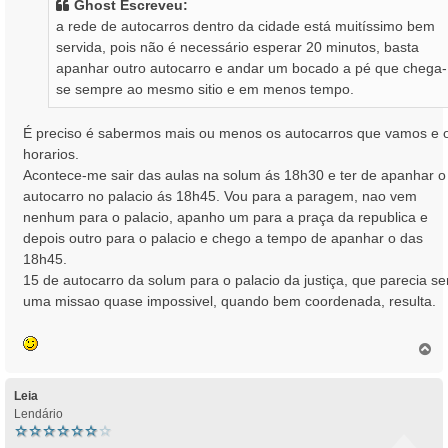
Ghost Escreveu:
a
a rede de autocarros dentro da cidade está muitíssimo bem
g
servida, pois não é necessário esperar 20 minutos, basta
e
apanhar outro autocarro e andar um bocado a pé que chega-
m
se sempre ao mesmo sitio e em menos tempo.
É preciso é sabermos mais ou menos os autocarros que vamos e 
horarios.
Acontece-me sair das aulas na solum ás 18h30 e ter de apanhar o
autocarro no palacio ás 18h45. Vou para a paragem, nao vem
nenhum para o palacio, apanho um para a praça da republica e
depois outro para o palacio e chego a tempo de apanhar o das
18h45.
15 de autocarro da solum para o palacio da justiça, que parecia se
uma missao quase impossivel, quando bem coordenada, resulta.
T
o
p
o
Leia
Lendário