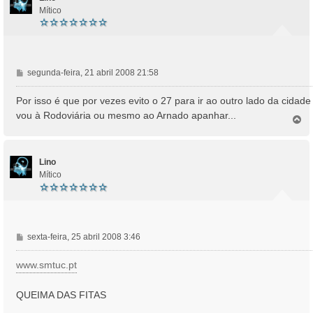
Mítico
M
segunda-feira, 21 abril 2008 21:58
e
n
Por isso é que por vezes evito o 27 para ir ao outro lado da cidade
s
vou à Rodoviária ou mesmo ao Arnado apanhar...
T
a
o
g
p
e
o
m
Lino
Mítico
M
sexta-feira, 25 abril 2008 3:46
e
n
www.smtuc.pt
s
a
QUEIMA DAS FITAS
g
e