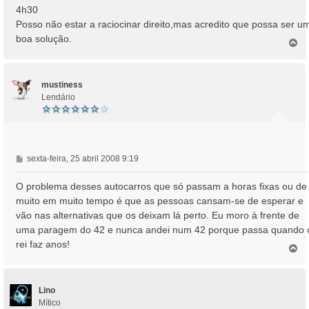
4h30
Posso não estar a raciocinar direito,mas acredito que possa ser u
boa solução.
T
o
p
o
mustiness
Lendário
M
sexta-feira, 25 abril 2008 9:19
e
n
O problema desses autocarros que só passam a horas fixas ou de
s
muito em muito tempo é que as pessoas cansam-se de esperar e
a
vão nas alternativas que os deixam lá perto. Eu moro à frente de
g
uma paragem do 42 e nunca andei num 42 porque passa quando 
e
rei faz anos!
m
T
o
p
o
Lino
Mítico