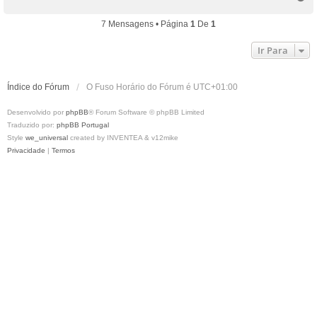
o
p
7 Mensagens • Página
1
De
1
o
Ir Para
Índice do Fórum
O Fuso Horário do Fórum é
UTC+01:00
Desenvolvido por
phpBB
® Forum Software © phpBB Limited
Traduzido por:
phpBB Portugal
Style
we_universal
created by INVENTEA & v12mike
Privacidade
|
Termos