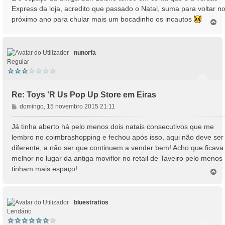
s
Express da loja, acredito que passado o Natal, suma para voltar n
a
próximo ano para chular mais um bocadinho os incautos
T
g
o
e
p
m
o
nunorfa
Regular
Re: Toys 'R Us Pop Up Store em Eiras
M
domingo, 15 novembro 2015 21:11
e
n
Já tinha aberto há pelo menos dois natais consecutivos que me
s
lembro no coimbrashopping e fechou após isso, aqui não deve ser
a
diferente, a não ser que continuem a vender bem! Acho que ficava
g
melhor no lugar da antiga moviflor no retail de Taveiro pelo menos
e
tinham mais espaço!
m
T
o
p
o
bluestrattos
Lendário