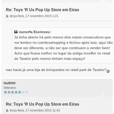
Re: Toys 'R Us Pop Up Store em Eiras
M
terça-feira, 17 novembro 2015 1:21
e
n
s
nunorfa Escreveu:
a
Já tinha aberto há pelo menos dois natais consecutivos que
g
me lembro no coimbrashopping e fechou após isso, aqui não
e
deve ser diferente, a não ser que continuem a vender bem!
m
Acho que ficava melhor no lugar da antiga moviflor no retail
de Taveiro pelo menos tinham mais espaço!
nao havia já uma loja de brinquedos no retail park de Taveiro?
T
o
p
o
Hal9000
Veterano
Re: Toys 'R Us Pop Up Store em Eiras
M
terça-feira, 17 novembro 2015 11:42