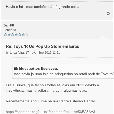
e
n
Havia e há...mas também não é grande coisa...
s
T
a
o
g
p
e
o
DaniFR
m
Lendário
Re: Toys 'R Us Pop Up Store em Eiras
M
terça-feira, 17 novembro 2015 11:51
e
n
s
bluestrattos Escreveu:
a
nao havia já uma loja de brinquedos no retail park de Taveiro
g
e
m
Era a Brinka, que fechou todas as lojas em 2012 devido a
insolvência, mas já voltaram a abrir algumas lojas.
Recentemente abriu uma na rua Padre Estevão Cabral:
https://scontent-cdg2-1.xx.fbcdn.net/hp ... e=56EA3AA3