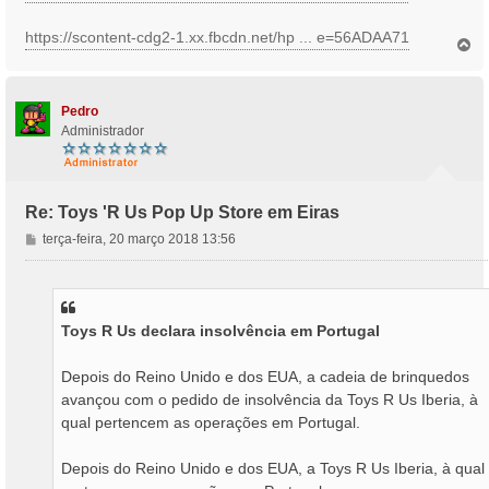
https://scontent-cdg2-1.xx.fbcdn.net/hp ... e=56ADAA71
T
o
p
o
Pedro
Administrador
Re: Toys 'R Us Pop Up Store em Eiras
M
terça-feira, 20 março 2018 13:56
e
n
s
a
Toys R Us declara insolvência em Portugal
g
e
m
Depois do Reino Unido e dos EUA, a cadeia de brinquedos
avançou com o pedido de insolvência da Toys R Us Iberia, à
qual pertencem as operações em Portugal.
Depois do Reino Unido e dos EUA, a Toys R Us Iberia, à qual