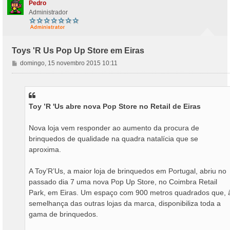
Pedro
Administrador
Toys 'R Us Pop Up Store em Eiras
M
domingo, 15 novembro 2015 10:11
e
n
s
a
Toy ’R 'Us abre nova Pop Store no Retail de Eiras
g
e
m
Nova loja vem responder ao aumento da procura de
brinquedos de qualidade na quadra natalícia que se
aproxima.
A Toy’R’Us, a maior loja de brinquedos em Portugal, abriu no
passado dia 7 uma nova Pop Up Store, no Coimbra Retail
Park, em Eiras. Um espaço com 900 metros quadrados que, 
semelhança das outras lojas da marca, disponibiliza toda a
gama de brinquedos.