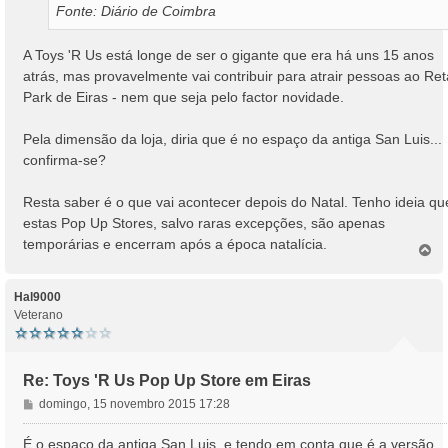
Fonte: Diário de Coimbra
A Toys 'R Us está longe de ser o gigante que era há uns 15 anos
atrás, mas provavelmente vai contribuir para atrair pessoas ao Reta
Park de Eiras - nem que seja pelo factor novidade.
Pela dimensão da loja, diria que é no espaço da antiga San Luis...
confirma-se?
Resta saber é o que vai acontecer depois do Natal. Tenho ideia qu
estas Pop Up Stores, salvo raras excepções, são apenas
temporárias e encerram após a época natalícia.
T
o
p
o
Hal9000
Veterano
Re: Toys 'R Us Pop Up Store em Eiras
M
domingo, 15 novembro 2015 17:28
e
n
É o espaço da antiga San Luis..e tendo em conta que é a versão