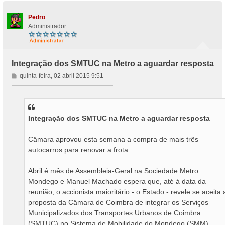
Pedro
Administrador
Integração dos SMTUC na Metro a aguardar resposta
M
quinta-feira, 02 abril 2015 9:51
e
n
s
a
Integração dos SMTUC na Metro a aguardar resposta
g
e
m
Câmara aprovou esta semana a compra de mais três
autocarros para renovar a frota.
Abril é mês de Assembleia-Geral na Sociedade Metro
Mondego e Manuel Machado espera que, até à data da
reunião, o accionista maioritário - o Estado - revele se aceita 
proposta da Câmara de Coimbra de integrar os Serviços
Municipalizados dos Transportes Urbanos de Coimbra
(SMTUC) no Sistema de Mobilidade do Mondego (SMM).