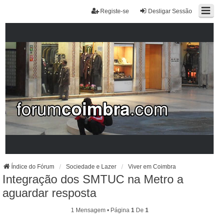
Registe-se
Desligar Sessão
Índice do Fórum
Sociedade e Lazer
Viver em Coimbra
Integração dos SMTUC na Metro a
aguardar resposta
1 Mensagem • Página
1
De
1