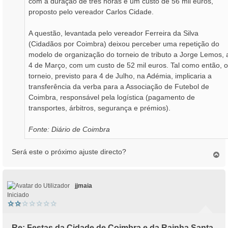
com a duração de três horas e um custo de 56 mil euros,
proposto pelo vereador Carlos Cidade.
A questão, levantada pelo vereador Ferreira da Silva
(Cidadãos por Coimbra) deixou perceber uma repetição do
modelo de organização do torneio de tributo a Jorge Lemos, 
4 de Março, com um custo de 52 mil euros. Tal como então, o
torneio, previsto para 4 de Julho, na Adémia, implicaria a
transferência da verba para a Associação de Futebol de
Coimbra, responsável pela logística (pagamento de
transportes, árbitros, segurança e prémios).
Fonte: Diário de Coimbra
Será este o próximo ajuste directo?
T
o
p
o
jjmaia
Iniciado
Re: Festas da Cidade de Coimbra e da Rainha Santa