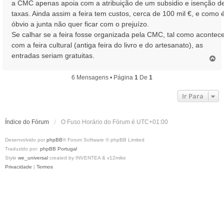
a CMC apenas apoia com a atribuição de um subsidio e isenção d
a
taxas. Ainda assim a feira tem custos, cerca de 100 mil €, e como 
g
óbvio a junta não quer ficar com o prejuízo.
e
Se calhar se a feira fosse organizada pela CMC, tal como acontec
m
com a feira cultural (antiga feira do livro e do artesanato), as
entradas seriam gratuitas.
T
o
p
6 Mensagens • Página
1
De
1
o
Ir Para
Índice do Fórum
O Fuso Horário do Fórum é
UTC+01:00
Desenvolvido por
phpBB
® Forum Software © phpBB Limited
Traduzido por:
phpBB Portugal
Style
we_universal
created by INVENTEA & v12mike
Privacidade
|
Termos