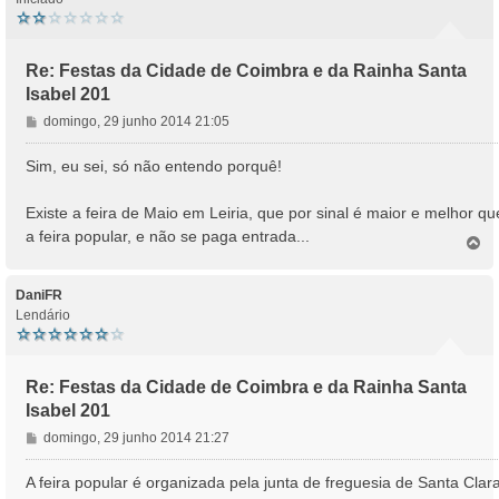
Re: Festas da Cidade de Coimbra e da Rainha Santa
Isabel 201
M
domingo, 29 junho 2014 21:05
e
n
Sim, eu sei, só não entendo porquê!
s
a
Existe a feira de Maio em Leiria, que por sinal é maior e melhor qu
g
a feira popular, e não se paga entrada...
e
T
o
m
p
o
DaniFR
Lendário
Re: Festas da Cidade de Coimbra e da Rainha Santa
Isabel 201
M
domingo, 29 junho 2014 21:27
e
n
A feira popular é organizada pela junta de freguesia de Santa Clara
s