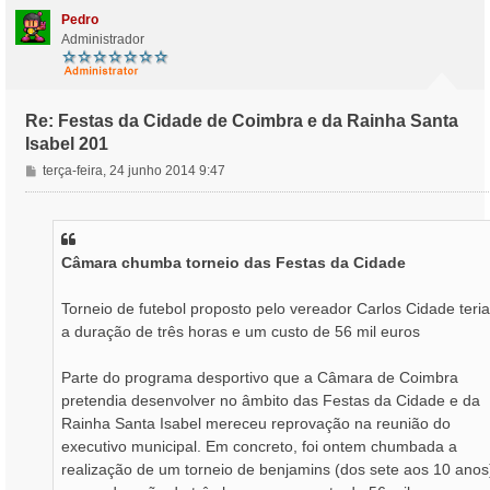
o
Pedro
Administrador
Re: Festas da Cidade de Coimbra e da Rainha Santa
Isabel 201
M
terça-feira, 24 junho 2014 9:47
e
n
s
a
Câmara chumba torneio das Festas da Cidade
g
e
m
Torneio de futebol proposto pelo vereador Carlos Cidade teria
a duração de três horas e um custo de 56 mil euros
Parte do programa desportivo que a Câmara de Coimbra
pretendia desenvolver no âmbito das Festas da Cidade e da
Rainha Santa Isabel mereceu reprovação na reunião do
executivo municipal. Em concreto, foi ontem chumbada a
realização de um torneio de benjamins (dos sete aos 10 anos