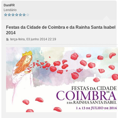
DaniFR
Lendário
Festas da Cidade de Coimbra e da Rainha Santa Isabel
2014
M
terça-feira, 03 junho 2014 22:19
e
n
s
a
g
e
m