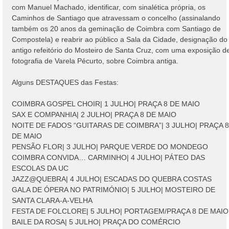
com Manuel Machado, identificar, com sinalética própria, os
Caminhos de Santiago que atravessam o concelho (assinalando
também os 20 anos da geminação de Coimbra com Santiago de
Compostela) e reabrir ao público a Sala da Cidade, designação do
antigo refeitório do Mosteiro de Santa Cruz, com uma exposição d
fotografia de Varela Pécurto, sobre Coimbra antiga.
Alguns DESTAQUES das Festas:
COIMBRA GOSPEL CHOIR| 1 JULHO| PRAÇA 8 DE MAIO
SAX E COMPANHIA| 2 JULHO| PRAÇA 8 DE MAIO
NOITE DE FADOS “GUITARAS DE COIMBRA”| 3 JULHO| PRAÇA 8
DE MAIO
PENSÃO FLOR| 3 JULHO| PARQUE VERDE DO MONDEGO
COIMBRA CONVIDA… CARMINHO| 4 JULHO| PÁTEO DAS
ESCOLAS DA UC
JAZZ@QUEBRA| 4 JULHO| ESCADAS DO QUEBRA COSTAS
GALA DE ÓPERA NO PATRIMÓNIO| 5 JULHO| MOSTEIRO DE
SANTA CLARA-A-VELHA
FESTA DE FOLCLORE| 5 JULHO| PORTAGEM/PRAÇA 8 DE MAIO
BAILE DA ROSA| 5 JULHO| PRAÇA DO COMÉRCIO