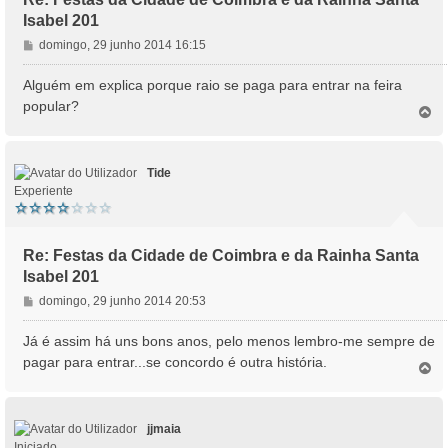
Isabel 201
M
domingo, 29 junho 2014 16:15
e
n
Alguém em explica porque raio se paga para entrar na feira
s
popular?
T
a
o
g
p
e
o
m
Tide
Experiente
Re: Festas da Cidade de Coimbra e da Rainha Santa
Isabel 201
M
domingo, 29 junho 2014 20:53
e
n
Já é assim há uns bons anos, pelo menos lembro-me sempre de
s
pagar para entrar...se concordo é outra história.
T
a
o
g
p
e
o
m
jjmaia
Iniciado