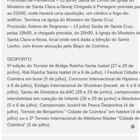
Mosteiro de Santa Clara-a-Nova| Chegada à Portagem prevista pa
as 22h00, onde haverá uma saudação, um cântico e fogo-de-
artifício. Termina na Igreja do Mosteiro de Santa Cruz
Procissão Solene de Regresso – 13 julho| Saída de Santa Cruz,
pelas 18h00, e chegada prevista, às 20h00, à Igreja do Mosteiro d
Santa Clara-a-Nova, local onde será dada a bênção do Santo
Lenho, com breve alocução pelo Bispo de Coimbra.
DESPORTO
5ª edição do Torneio de Bridge Rainha Santa Isabel (27 e 28 de
junho), Rali Rainha Santa Isabel (4 a 6 de julho), I Festival Cidade
Coimbra em boxe (5 de julho), Concurso Internacional de Hipismo 
a 6 de julho), Estágio Internacional de Shotokan (karaté, de 4 a 6 
julho), Sarau de Ginástica da AAC (28 e 29 de junho), campeonato
interdistritais em natação de Infantis (28 e 29 de junho) e Absoluto
(5 e 6 de julho), Campeonato Juvenil de Pesca Desportiva (4 de
julho), Torneio de Benjamins " Cidade de Coimbra" em futebol (4 d
julho) ou o 2º Torneio Internacional de Atletismo Master "Cidade de
Coimbra" (5 de julho).
T
o
p