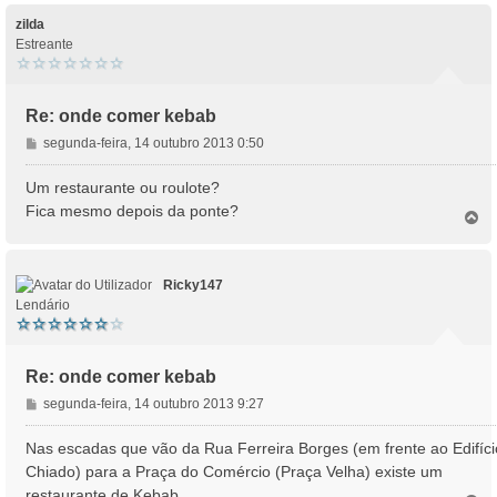
p
e
o
zilda
m
Estreante
Re: onde comer kebab
M
segunda-feira, 14 outubro 2013 0:50
e
n
Um restaurante ou roulote?
s
Fica mesmo depois da ponte?
T
a
o
g
p
e
o
m
Ricky147
Lendário
Re: onde comer kebab
M
segunda-feira, 14 outubro 2013 9:27
e
n
Nas escadas que vão da Rua Ferreira Borges (em frente ao Edifíci
s
Chiado) para a Praça do Comércio (Praça Velha) existe um
a
restaurante de Kebab.