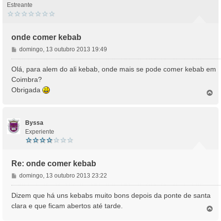
Estreante
onde comer kebab
M
domingo, 13 outubro 2013 19:49
e
n
Olá, para alem do ali kebab, onde mais se pode comer kebab em
s
Coimbra?
a
Obrigada
T
g
o
e
p
m
o
Byssa
Experiente
Re: onde comer kebab
M
domingo, 13 outubro 2013 23:22
e
n
Dizem que há uns kebabs muito bons depois da ponte de santa
s
clara e que ficam abertos até tarde.
T
a
o
g