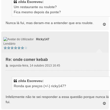
zilda Escreveu:
a
Um restaurante ou roulote?
g
Fica mesmo depois da ponte?
e
m
Nunca lá fui, mas deram-me a entender que era roulote.
T
o
p
o
Ricky147
Lendário
Re: onde comer kebab
M
segunda-feira, 14 outubro 2013 16:45
e
n
s
zilda Escreveu:
a
Ronda que preços (+/-) ricky147?
g
e
m
Infelizmente não te sei responder a essa questão porque nunca lá
fui.
T
o