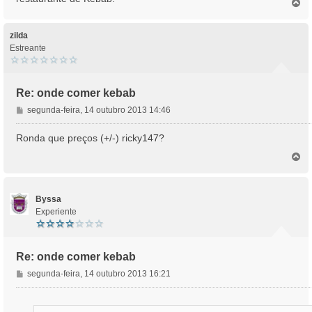
T
g
o
e
p
m
o
zilda
Estreante
Re: onde comer kebab
M
segunda-feira, 14 outubro 2013 14:46
e
n
Ronda que preços (+/-) ricky147?
s
T
a
o
g
p
e
o
m
Byssa
Experiente
Re: onde comer kebab
M
segunda-feira, 14 outubro 2013 16:21
e
n
s