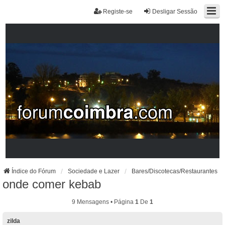
Registe-se
Desligar Sessão
Índice do Fórum
Sociedade e Lazer
Bares/Discotecas/Restaurantes
onde comer kebab
9 Mensagens • Página
1
De
1
zilda