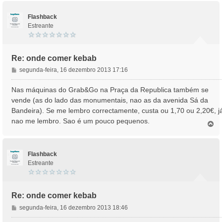
p
o
Flashback
Estreante
Re: onde comer kebab
M
segunda-feira, 16 dezembro 2013 17:16
e
n
Nas máquinas do Grab&Go na Praça da Republica também se
s
vende (as do lado das monumentais, nao as da avenida Sá da
a
Bandeira). Se me lembro correctamente, custa ou 1,70 ou 2,20€, j
g
nao me lembro. Sao é um pouco pequenos.
e
T
o
m
p
o
Flashback
Estreante
Re: onde comer kebab
M
segunda-feira, 16 dezembro 2013 18:46
e