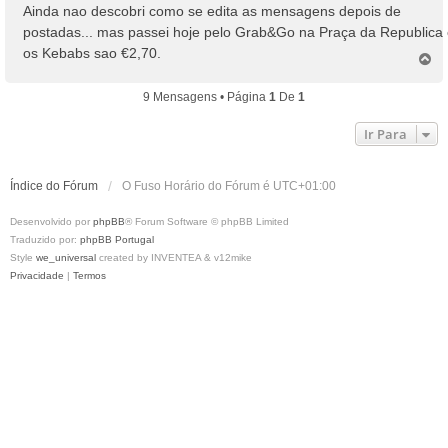
n
Ainda nao descobri como se edita as mensagens depois de
s
postadas... mas passei hoje pelo Grab&Go na Praça da Republica
a
os Kebabs sao €2,70.
T
g
o
e
p
m
9 Mensagens • Página
1
De
1
o
Ir Para
Índice do Fórum
O Fuso Horário do Fórum é
UTC+01:00
Desenvolvido por
phpBB
® Forum Software © phpBB Limited
Traduzido por:
phpBB Portugal
Style
we_universal
created by INVENTEA & v12mike
Privacidade
|
Termos