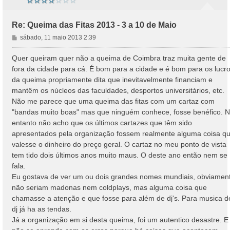
Re: Queima das Fitas 2013 - 3 a 10 de Maio
M
sábado, 11 maio 2013 2:39
e
n
Quer queiram quer não a queima de Coimbra traz muita gente de
s
fora da cidade para cá. É bom para a cidade e é bom para os lucr
a
da queima propriamente dita que inevitavelmente financiam e
g
mantêm os núcleos das faculdades, desportos universitários, etc.
e
Não me parece que uma queima das fitas com um cartaz com
m
"bandas muito boas" mas que ninguém conhece, fosse benéfico. 
entanto não acho que os últimos cartazes que têm sido
apresentados pela organização fossem realmente alguma coisa q
valesse o dinheiro do preço geral. O cartaz no meu ponto de vista
tem tido dois últimos anos muito maus. O deste ano então nem se
fala.
Eu gostava de ver um ou dois grandes nomes mundiais, obviamen
não seriam madonas nem coldplays, mas alguma coisa que
chamasse a atenção e que fosse para além de dj's. Para musica d
dj já ha as tendas.
Já a organização em si desta queima, foi um autentico desastre. E