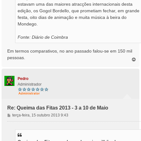
estavam uma das maiores atracções internacionais desta
edição, os Gogol Bordello, que prometiam fechar, em grande
festa, oito dias de animação e muita música à beira do
Mondego.
Fonte: Diário de Coimbra
Em termos comparativos, no ano passado falou-se em 150 mil
pessoas.
T
o
p
o
Pedro
Administrador
Re: Queima das Fitas 2013 - 3 a 10 de Maio
M
terça-feira, 15 outubro 2013 9:43
e
n
s
a