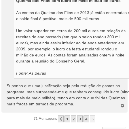
Queima das Fitas com lucro de meio milhão de euros
g
e
m
As contas da Queima das Fitas de 2013 já estão encerradas 
o saldo final é positivo: mais de 500 mil euros.
Um valor superior em cerca de 200 mil euros em relação às
receitas do ano passado (em que o saldo rondou 300 mil
euros), mas ainda assim inferior ao de anos anteriores: em
2009, por exemplo, o lucro da festa estudantil rondou o
milhão de euros. As contas foram analisadas ontem à noite
durante a reunião do Conselho Geral.
Fonte: As Beiras
Suponho que uma justificação seja pela redução de gastos no
programa, mas surpreende-me que tenham conseguido lucro (ain
para mais de meio milhão), tendo em conta que foi das Queimas
mais fracas em termos de programa.
T
o
p
1
2
3
4
5
Anterior
71 Mensagens
o