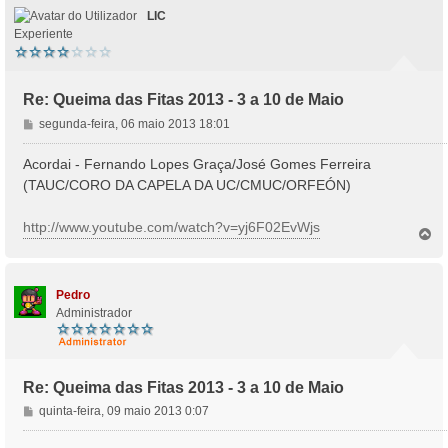
LIC
Experiente
Re: Queima das Fitas 2013 - 3 a 10 de Maio
M
segunda-feira, 06 maio 2013 18:01
e
n
Acordai - Fernando Lopes Graça/José Gomes Ferreira
s
(TAUC/CORO DA CAPELA DA UC/CMUC/ORFEÓN)
a
g
http://www.youtube.com/watch?v=yj6F02EvWjs
e
T
o
m
p
o
Pedro
Administrador
Re: Queima das Fitas 2013 - 3 a 10 de Maio
M
quinta-feira, 09 maio 2013 0:07
e
n