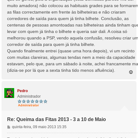
muito amadora) não colocou as habituais grades para se formare
as filas correctamente em frente às bilheteiras e não criaram
corredores de saída para quem já tinha bilhete. Conclusão, as
centenas de pessoas amontoadas nas bilheteiras ainda tinham qu
levar com quem já tinha o bilhete e queria sair dali. A coisa só
melhorou quando a PSP, vendo aquela confusão, resolveu criar u
corredor de saída para quem já tinha bilhete.
Quando finalmente entrei (quase uma hora depois), vi um recinto
com muitas clareiras, algumas tendas nem a meio da capacidade
estavam, pelo que, para um sábado à noite, achei francamente m
(dizia-se por lá que a sexta tinha tido menos afluência).
T
o
p
o
Pedro
Administrador
Re: Queima das Fitas 2013 - 3 a 10 de Maio
M
quinta-feira, 09 maio 2013 15:35
e
n