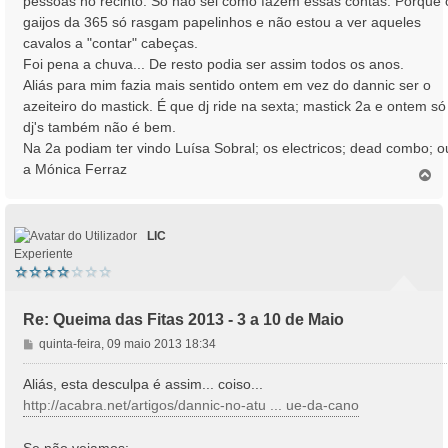
pessoas no recinto. Só não sei como fazem essas contas. Porque 
gaijos da 365 só rasgam papelinhos e não estou a ver aqueles
cavalos a "contar" cabeças.
Foi pena a chuva... De resto podia ser assim todos os anos.
Aliás para mim fazia mais sentido ontem em vez do dannic ser o
azeiteiro do mastick. É que dj ride na sexta; mastick 2a e ontem só
dj's também não é bem.
Na 2a podiam ter vindo Luísa Sobral; os electricos; dead combo; o
a Mónica Ferraz
T
o
p
o
LIC
Experiente
Re: Queima das Fitas 2013 - 3 a 10 de Maio
M
quinta-feira, 09 maio 2013 18:34
e
n
Aliás, esta desculpa é assim... coiso...
s
http://acabra.net/artigos/dannic-no-atu ... ue-da-cano
a
g
Se não vejamos: