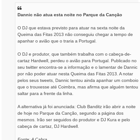
s
a
Dannic não atua esta noite no Parque da Canção
g
e
m
O DJ que estava previsto para atuar na sexta noite da
Queima das Fitas 2013 não conseguiu chegar a tempo de
apanhar o avião que o traria a Portugal.
O DJ e produtor, que também trabalha com o cabeça-de-
cartaz Hardwell, perdeu o avião para Portugal. Publicado no
seu twitter encontra-se a informação e o lamentar de Dannic
por não poder atuar nesta Queima das Fitas 2013. A notar
pelos seus tweets, Dannic tentou ainda apanhar um comboio
que o trouxesse até Coimbra, mas afirma que alguém tentou
saltar para a frente da linha.
A alternativa já foi anunciada: Club Banditz irão abrir a noite
de hoje no Parque da Canção, segundo a página dos
mesmos. Irão ser seguidos do produtor e DJ Kura e pelo
cabeça de cartaz, DJ Hardwell.
Fonte: A Cabra