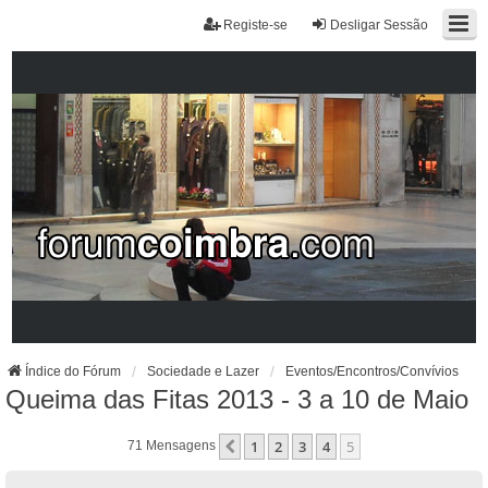
Registe-se
Desligar Sessão
Índice do Fórum
Sociedade e Lazer
Eventos/Encontros/Convívios
Queima das Fitas 2013 - 3 a 10 de Maio
1
2
3
4
5
Anterior
71 Mensagens