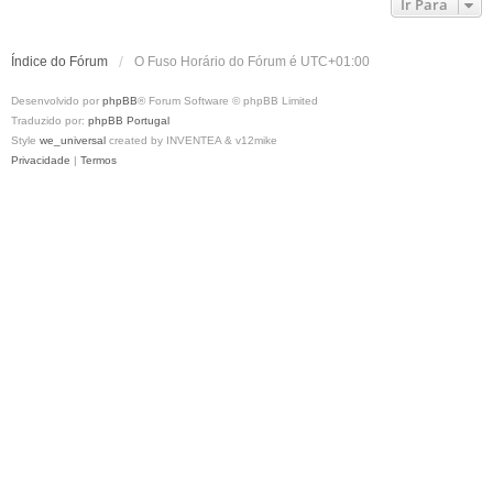
Ir Para
Índice do Fórum
O Fuso Horário do Fórum é
UTC+01:00
Desenvolvido por
phpBB
® Forum Software © phpBB Limited
Traduzido por:
phpBB Portugal
Style
we_universal
created by INVENTEA & v12mike
Privacidade
|
Termos