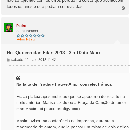
não se aprende com os erros porque há coisas que acontecem
todos os anos e que podiam ser evitadas.
T
o
p
o
Pedro
Administrador
Re: Queima das Fitas 2013 - 3 a 10 de Maio
M
sábado, 11 maio 2013 11:42
e
n
s
a
Na falta de Prodigy houve Amor com electrónica
g
e
m
Fraca plateia após multidão que se apoderou do recinto na
noite anterior. Marisa Liz dotou a Praça da Canção de amor
mas Maxim foi pouco prodigy(oso).
Maxim avisou na conferência de imprensa, durante a
madrugada de ontem, que ia passar um misto de dois estilos: