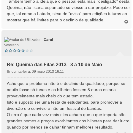
Também tenho a ideia que o pessoal está mais "desligado" desta
s
Queima, não ficaria espantado se viesse a dar prejuízo. Pode ser
a
que, tal como a Latada, sirva de "aviso" para edições futuras ao
g
mostrar que há limites para o declínio de qualidade.
e
T
o
m
p
o
Carol
Veterano
Re: Queima das Fitas 2013 - 3 a 10 de Maio
M
quinta-feira, 09 maio 2013 16:11
e
n
Acho que o problema não é o declínio da qualidade, porque se
s
aquilo fosse só tunas e os bilhetes fossem 5 euros estaria
a
provavelmente mais cheio do que tem estado.
g
Isto é suposto ser uma festa de estudantes, para promover a
e
diversão e o convívio e não um festival de bandas.
m
O erro é que cada vez mais eles acham que o que importa são
grandes nomes e preços exorbitantes dos bilhetes para dar lucro,
quando por menos se calhar tinham melhores resultado.