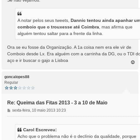
e
m
A notar pelos seus tweets,
Dannic tentou ainda apanhar u
comboio que o trouxesse até Coimbra
, mas afirma que
alguém tentou saltar para a frente da linha.
Ora se eu fosse da Organização. A 1a coisa nem era ele vir de
Comboio desde Lx. Era alguém com a carrinha da DG, ou o TDI d
aço e ir buscar o gajo a Lisboa
T
o
p
o
goncalopes88
Regular
Re: Queima das Fitas 2013 - 3 a 10 de Maio
M
sexta-feira, 10 maio 2013 10:23
e
n
s
Carol Escreveu:
a
Acho que o problema não é o declínio da qualidade, porque
g