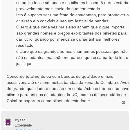
se aquilo fosse só tunas e os bilhetes fossem 5 euros estaria
e
provavelmente mais cheio do que tem estado.
m
Isto é suposto ser uma festa de estudantes, para promover a
diversão e o convívio e não um festival de bandas.
O erro é que cada vez mais eles acham que o que importa
são grandes nomes e preços exorbitantes dos bilhetes para
dar lucro, quando por menos se calhar tinham melhores
resultado.
é claro que os grandes nomes chamam as pessoas que não
são estudantes, mas não me parece que essa parte do lucro
justifique...
Concordo totalmente ou com bandas de qualidade e mais
acessíveis, até existem muitas bandas da zona de Coimbra e Avei
de grande qualidade e que são em conta. Acho estranho não have
bilhete para antigos estudantes da UC, mas os de secundário de
Coimbra pagarem como bilhete de estudante.
T
o
p
o
Byssa
Experiente