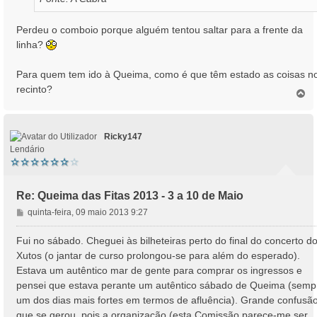
Perdeu o comboio porque alguém tentou saltar para a frente da
linha?
Para quem tem ido à Queima, como é que têm estado as coisas n
recinto?
T
o
p
o
Ricky147
Lendário
Re: Queima das Fitas 2013 - 3 a 10 de Maio
M
quinta-feira, 09 maio 2013 9:27
e
n
Fui no sábado. Cheguei às bilheteiras perto do final do concerto d
s
Xutos (o jantar de curso prolongou-se para além do esperado).
a
Estava um autêntico mar de gente para comprar os ingressos e
g
pensei que estava perante um autêntico sábado de Queima (semp
e
um dos dias mais fortes em termos de afluência). Grande confusã
m
que se gerou, pois a organização (esta Comissão parece-me ser