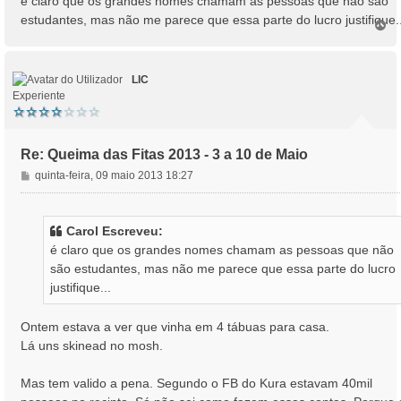
é claro que os grandes nomes chamam as pessoas que não são
estudantes, mas não me parece que essa parte do lucro justifique..
T
o
p
o
LIC
Experiente
Re: Queima das Fitas 2013 - 3 a 10 de Maio
M
quinta-feira, 09 maio 2013 18:27
e
n
s
Carol Escreveu:
a
é claro que os grandes nomes chamam as pessoas que não
g
são estudantes, mas não me parece que essa parte do lucro
e
justifique...
m
Ontem estava a ver que vinha em 4 tábuas para casa.
Lá uns skinead no mosh.
Mas tem valido a pena. Segundo o FB do Kura estavam 40mil