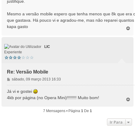
justifique.
Mesmo a versão mobile espero que tenha menos que 8k que era 
que gastava. Há pouco vi e agradou-me, mas não reparei quantos
kapa gasto
T
o
p
o
LIC
Experiente
Re: Versão Mobile
M
sábado, 09 março 2013 16:33
e
n
Já vi e gostei
s
4kb por página (no Opera Mini)!!!!!!!! Muito bom!
T
a
o
g
p
7 Mensagens • Página
1
De
1
e
o
m
Ir Para