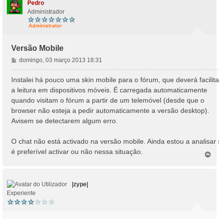
Pedro
Administrador
Versão Mobile
M
domingo, 03 março 2013 18:31
e
n
Instalei há pouco uma skin mobile para o fórum, que deverá facilita
s
a leitura em dispositivos móveis. É carregada automaticamente
a
quando visitam o fórum a partir de um telemóvel (desde que o
g
browser não esteja a pedir automaticamente a versão desktop).
e
Avisem se detectarem algum erro.
m
O chat não está activado na versão mobile. Ainda estou a analisar
é preferível activar ou não nessa situação.
T
o
p
o
|zype|
Experiente