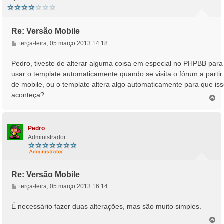
Re: Versão Mobile
M
terça-feira, 05 março 2013 14:18
e
n
Pedro, tiveste de alterar alguma coisa em especial no PHPBB para
s
usar o template automaticamente quando se visita o fórum a partir
a
de mobile, ou o template altera algo automaticamente para que is
g
aconteça?
e
T
o
m
p
o
Pedro
Administrador
Re: Versão Mobile
M
terça-feira, 05 março 2013 16:14
e
n
É necessário fazer duas alterações, mas são muito simples.
s
T
a