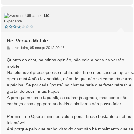
o
g
p
e
o
m
LIC
Experiente
Re: Versão Mobile
M
terça-feira, 05 março 2013 20:46
e
n
Quanto ao chat, na minha opinião, não vale a pena na versão
s
mobile.
a
No telemóvel pressopõe-se mobilidade. E no meu caso em que us
g
opera mini 4 não faz sentido, além de que não sei como iria carreg
e
a página. Se por cada "posta" no chat se teria que fazer refresh e
m
gastando assim mais kapas.
Agora quem usa o tapatalk, se calhar já agrada, mas como não
conheço essa app para androids e similares não posso falar.
Por mim, no Opera mini não vale a pena. E uso bastante a net no
telemóvel.
Até porque pelo que tenho visto do chat não há movimento que se