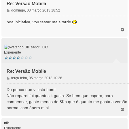
Re: Versão Mobile
M
domingo, 03 março 2013 18:52
e
n
boa iniciativa, vou testar mais tarde
s
T
a
o
g
p
e
o
m
LIC
Experiente
Re: Versão Mobile
M
terça-feira, 05 março 2013 10:28
e
n
Do pouco que vi está bom!
s
Não reparei foi quantos k gasta. Se bem que espero, para
a
compensar, gaste menos de 8Kb que é quanto me gasta a versão
g
normal com ópera mini
e
T
o
m
p
o
nfh
Experiente