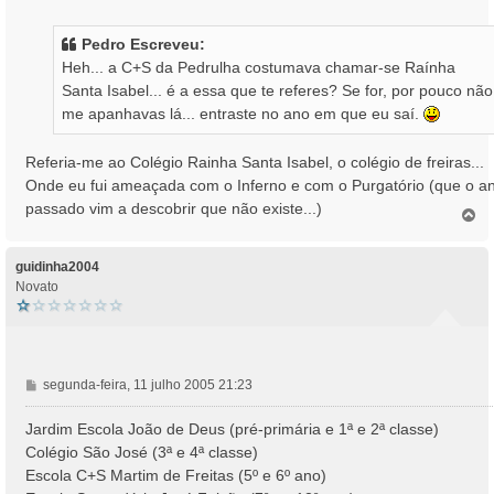
n
s
Pedro Escreveu:
a
Heh... a C+S da Pedrulha costumava chamar-se Raínha
g
Santa Isabel... é a essa que te referes? Se for, por pouco não
e
me apanhavas lá... entraste no ano em que eu saí.
m
Referia-me ao Colégio Rainha Santa Isabel, o colégio de freiras...
Onde eu fui ameaçada com o Inferno e com o Purgatório (que o a
passado vim a descobrir que não existe...)
T
o
p
o
guidinha2004
Novato
M
segunda-feira, 11 julho 2005 21:23
e
n
Jardim Escola João de Deus (pré-primária e 1ª e 2ª classe)
s
Colégio São José (3ª e 4ª classe)
a
Escola C+S Martim de Freitas (5º e 6º ano)
g