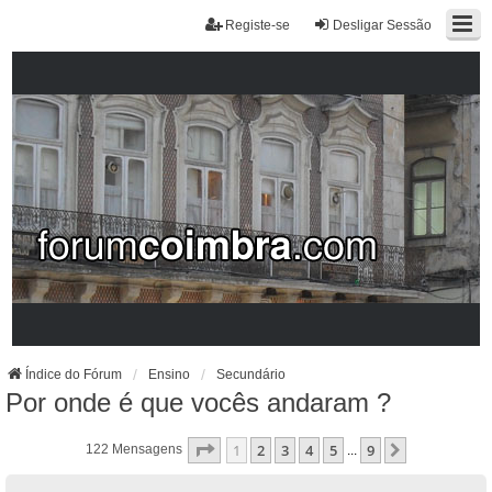
Registe-se
Desligar Sessão
Índice do Fórum
Ensino
Secundário
Por onde é que vocês andaram ?
Página
1
De
9
1
2
3
4
5
9
Próximo
122 Mensagens
...