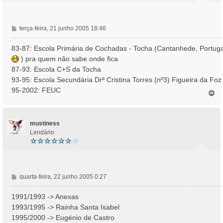
M
terça-feira, 21 junho 2005 18:46
e
n
83-87: Escola Primária de Cochadas - Tocha (Cantanhede, Portuga
s
) pra quem não sabe onde fica
a
87-93: Escola C+S da Tocha
g
93-95: Escola Secundária Drª Cristina Torres (nº3) Figueira da Foz
e
95-2002: FEUC
m
T
o
p
o
mustiness
Lendário
M
quarta-feira, 22 junho 2005 0:27
e
n
1991/1993 -> Anexas
s
1993/1995 -> Rainha Santa Isabel
a
1995/2000 -> Eugénio de Castro
g