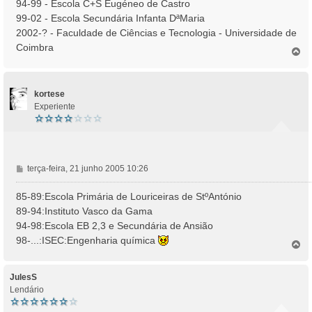
94-99 - Escola C+S Eugéneo de Castro
99-02 - Escola Secundária Infanta DªMaria
2002-? - Faculdade de Ciências e Tecnologia - Universidade de
Coimbra
T
o
p
o
kortese
Experiente
M
terça-feira, 21 junho 2005 10:26
e
n
85-89:Escola Primária de Louriceiras de StºAntónio
s
89-94:Instituto Vasco da Gama
a
94-98:Escola EB 2,3 e Secundária de Ansião
g
98-...:ISEC:Engenharia química
e
T
o
m
p
o
JulesS
Lendário