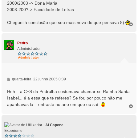
2000/2003 -> Dona Maria
e
2003-200?-> Faculdade de Letras
m
Cheguei à conclusão que sou mais nova do que pensava 8)
T
o
p
o
Pedro
Administrador
M
quarta-feira, 22 junho 2005 0:39
e
n
Heh... a C+S da Pedrulha costumava chamar-se Raínha Santa
s
Isabel... é a essa que te referes? Se for, por pouco não me
a
apanhavas lá... entraste no ano em que eu saí.
T
g
o
e
p
m
o
Al Capone
Experiente