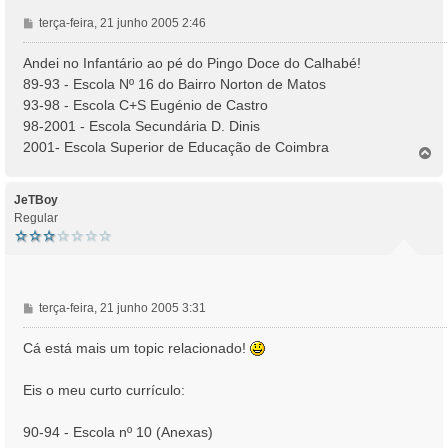
M
terça-feira, 21 junho 2005 2:46
e
n
Andei no Infantário ao pé do Pingo Doce do Calhabé!
s
89-93 - Escola Nº 16 do Bairro Norton de Matos
a
93-98 - Escola C+S Eugénio de Castro
g
98-2001 - Escola Secundária D. Dinis
e
2001- Escola Superior de Educação de Coimbra
m
T
o
p
o
JeTBoy
Regular
M
terça-feira, 21 junho 2005 3:31
e
n
Cá está mais um topic relacionado!
s
a
Eis o meu curto currículo:
g
e
90-94 - Escola nº 10 (Anexas)
m