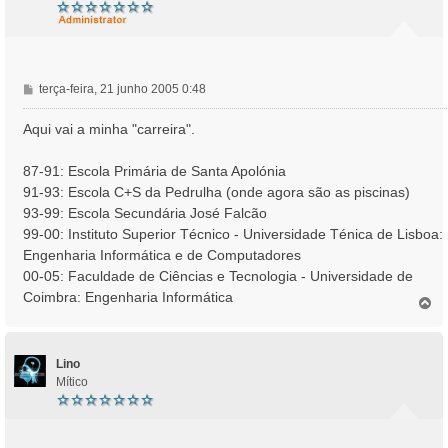
M
terça-feira, 21 junho 2005 0:48
e
n
Aqui vai a minha "carreira".
s
a
87-91: Escola Primária de Santa Apolónia
g
91-93: Escola C+S da Pedrulha (onde agora são as piscinas)
e
93-99: Escola Secundária José Falcão
m
99-00: Instituto Superior Técnico - Universidade Ténica de Lisboa:
Engenharia Informática e de Computadores
00-05: Faculdade de Ciências e Tecnologia - Universidade de
Coimbra: Engenharia Informática
T
o
p
o
Lino
Mítico