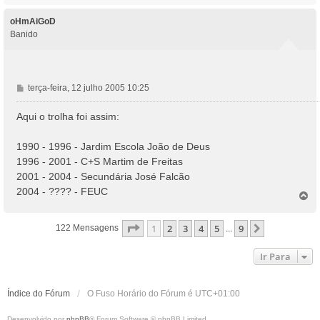
p
o
oHmAiGoD
Banido
M
terça-feira, 12 julho 2005 10:25
e
n
Aqui o trolha foi assim:
s
a
1990 - 1996 - Jardim Escola João de Deus
g
1996 - 2001 - C+S Martim de Freitas
e
2001 - 2004 - Secundária José Falcão
m
2004 - ???? - FEUC
T
o
p
Página
1
De
9
1
2
3
4
5
9
Próximo
122 Mensagens
...
o
Ir Para
Índice do Fórum
O Fuso Horário do Fórum é
UTC+01:00
Desenvolvido por
phpBB
® Forum Software © phpBB Limited