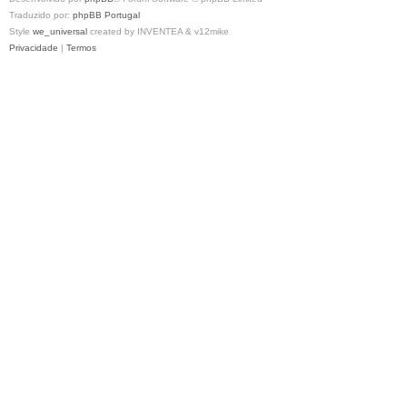
Traduzido por:
phpBB Portugal
Style
we_universal
created by INVENTEA & v12mike
Privacidade
|
Termos