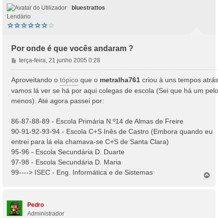
bluestrattos
Lendário
Por onde é que vocês andaram ?
M
terça-feira, 21 junho 2005 0:28
e
n
Aproveitando o
tópico
que o
metralha761
criou à uns tempos atrás
s
vamos lá ver se há por aqui colegas de escola (Sei que há um pel
a
menos). Até agora passei por:
g
e
86-87-88-89 - Escola Primária N.º14 de Almas de Freire
m
90-91-92-93-94 - Escola C+S Inês de Castro (Embora quando eu
entrei para lá ela chamava-se C+S de Santa Clara)
95-96 - Escola Secundária D. Duarte
97-98 - Escola Secundária D. Maria
99----> ISEC - Eng. Informática e de Sistemas
T
o
p
o
Pedro
Administrador