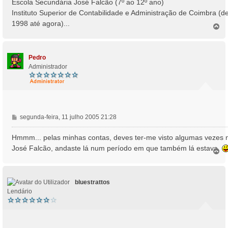
Escola Secundária José Falcão (7º ao 12º ano)
e
Instituto Superior de Contabilidade e Administração de Coimbra (d
m
1998 até agora)...
T
o
p
o
Pedro
Administrador
M
segunda-feira, 11 julho 2005 21:28
e
n
Hmmm... pelas minhas contas, deves ter-me visto algumas vezes 
s
José Falcão, andaste lá num período em que também lá estava.
T
a
o
g
p
e
o
m
bluestrattos
Lendário