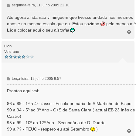
M
segunda-feira, 11 julho 2005 22:10
e
n
Até agora ainda não vi ninguém que tivesse andado nos mesmos
s
anos e na mesma escola que eu. Estou sozinho
pelo menos até
a
Lion
colocar aqui o seu
historial
T
g
o
e
p
m
o
Lion
Veterano
M
terça-feira, 12 julho 2005 9:57
e
n
Prontos aqui vai:
s
a
86 a 89 - 1ª à 4ª classe - Escola primária de S Martinho do Bispo
g
90 a 94 - 5º ao 9º Ano - C+S de Santa Clara ( actual EB 23 Inês de
e
Castro)
m
95 a 99 - 10º ao 12º Ano - Secundária de D. Duarte
99 a ?? - FEUC - (espero eu até Setembro
)
T
o