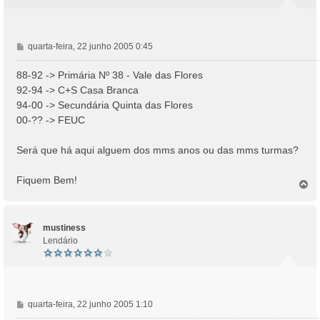
M
quarta-feira, 22 junho 2005 0:45
e
n
88-92 -> Primária Nº 38 - Vale das Flores
s
92-94 -> C+S Casa Branca
a
94-00 -> Secundária Quinta das Flores
g
00-?? -> FEUC
e
m
Será que há aqui alguem dos mms anos ou das mms turmas?
Fiquem Bem!
T
o
p
o
mustiness
Lendário
M
quarta-feira, 22 junho 2005 1:10
e