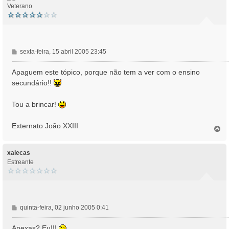
Veterano
M
sexta-feira, 15 abril 2005 23:45
e
n
Apaguem este tópico, porque não tem a ver com o ensino
s
secundário!!
a
g
Tou a brincar!
e
m
Externato João XXIII
T
o
p
o
xalecas
Estreante
M
quinta-feira, 02 junho 2005 0:41
e
n
Anexas? Eu!!!