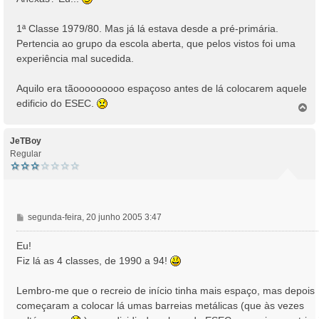
s
a
1ª Classe 1979/80. Mas já lá estava desde a pré-primária.
g
Pertencia ao grupo da escola aberta, que pelos vistos foi uma
e
experiência mal sucedida.
m
Aquilo era tãooooooooo espaçoso antes de lá colocarem aquele
edificio do ESEC.
T
o
p
o
JeTBoy
Regular
M
segunda-feira, 20 junho 2005 3:47
e
n
Eu!
s
Fiz lá as 4 classes, de 1990 a 94!
a
g
Lembro-me que o recreio de início tinha mais espaço, mas depois
e
começaram a colocar lá umas barreias metálicas (que às vezes
m