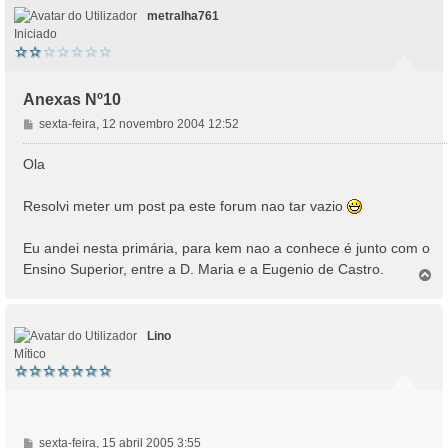
metralha761
Iniciado
Anexas Nº10
M
sexta-feira, 12 novembro 2004 12:52
e
n
Ola
s
a
Resolvi meter um post pa este forum nao tar vazio
g
e
Eu andei nesta primária, para kem nao a conhece é junto com o
m
Ensino Superior, entre a D. Maria e a Eugenio de Castro.
T
o
p
o
Lino
Mítico
M
sexta-feira, 15 abril 2005 3:55