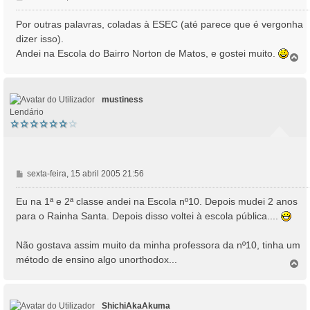
e
n
Por outras palavras, coladas à ESEC (até parece que é vergonha
s
dizer isso).
a
Andei na Escola do Bairro Norton de Matos, e gostei muito.
T
g
o
e
p
m
o
mustiness
Lendário
M
sexta-feira, 15 abril 2005 21:56
e
n
Eu na 1ª e 2ª classe andei na Escola nº10. Depois mudei 2 anos
s
para o Rainha Santa. Depois disso voltei à escola pública....
a
g
Não gostava assim muito da minha professora da nº10, tinha um
e
método de ensino algo unorthodox...
m
T
o
p
o
ShichiAkaAkuma