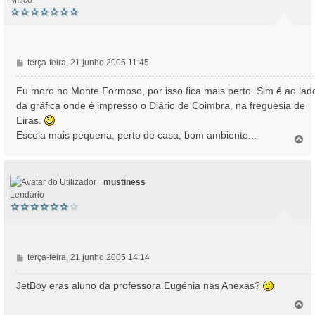
Mítico
M
terça-feira, 21 junho 2005 11:45
e
n
Eu moro no Monte Formoso, por isso fica mais perto. Sim é ao lad
s
da gráfica onde é impresso o Diário de Coimbra, na freguesia de
a
Eiras.
g
Escola mais pequena, perto de casa, bom ambiente...
e
T
o
m
p
o
mustiness
Lendário
M
terça-feira, 21 junho 2005 14:14
e
n
JetBoy eras aluno da professora Eugénia nas Anexas?
s
T
a