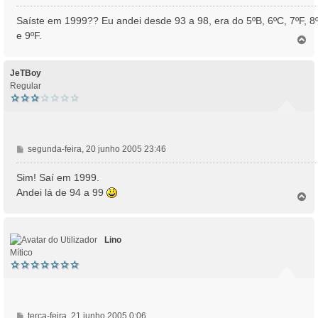
e
n
Saíste em 1999?? Eu andei desde 93 a 98, era do 5ºB, 6ºC, 7ºF, 8
s
e 9ºF.
T
a
o
g
p
e
o
JeTBoy
m
Regular
M
segunda-feira, 20 junho 2005 23:46
e
n
Sim! Saí em 1999.
s
Andei lá de 94 a 99
T
a
o
g
p
e
o
m
Lino
Mítico
M
terça-feira, 21 junho 2005 0:06