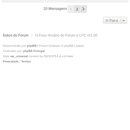
o
g
p
e
1
2
Próximo
20 Mensagens
o
m
Ir Para
Índice do Fórum
O Fuso Horário do Fórum é
UTC+01:00
Desenvolvido por
phpBB
® Forum Software © phpBB Limited
Traduzido por:
phpBB Portugal
Style
we_universal
created by INVENTEA & v12mike
Privacidade
|
Termos