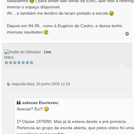
saltávamos
) para dividir das obras da ESEC que veio a restring
imenso o espaço disponível.
Ah... e também me lembro de teram pintado a escola
Depois em 94-95.. rumo à Eugénio de Castro, e dessa tenho
imensas saudades
T
o
p
o
Lino
Mítico
M
segunda-feira, 20 junho 2005 12:19
e
n
s
xalecas Escreveu:
a
Anexas? Eu!!!
g
e
1ª Classe 1979/80. Mas já lá estava desde a pré-primária.
m
Pertencia ao grupo da escola aberta, que pelos vistos foi uma