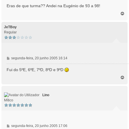
n
Eras de que turma?? Andei na Eugénio de 93 a 98!
s
T
a
o
g
p
e
o
JeTBoy
m
Regular
M
segunda-feira, 20 junho 2005 16:14
e
n
Fui do 5ºE, 6ºE, 7ºD, 8ºD e 9ºD
s
T
a
o
g
p
e
o
m
Lino
Mítico
M
segunda-feira, 20 junho 2005 17:06