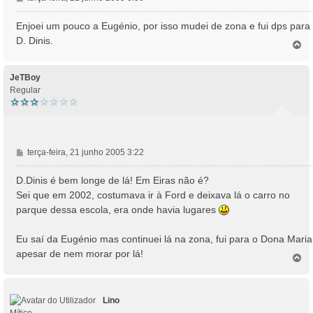
e
n
Enjoei um pouco a Eugénio, por isso mudei de zona e fui dps para
s
D. Dinis.
T
a
o
g
p
e
o
JeTBoy
m
Regular
M
terça-feira, 21 junho 2005 3:22
e
n
D.Dinis é bem longe de lá! Em Eiras não é?
s
Sei que em 2002, costumava ir à Ford e deixava lá o carro no
a
parque dessa escola, era onde havia lugares
g
e
Eu saí da Eugénio mas continuei lá na zona, fui para o Dona Maria
m
apesar de nem morar por lá!
T
o
p
o
Lino