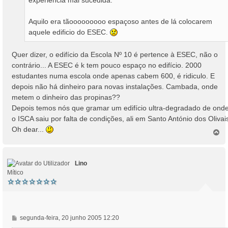
experiência mal sucedida.
Aquilo era tãooooooooo espaçoso antes de lá colocarem
aquele edificio do ESEC.
Quer dizer, o edifício da Escola Nº 10 é pertence à ESEC, não o
contrário... A ESEC é k tem pouco espaço no edifício. 2000
estudantes numa escola onde apenas cabem 600, é ridiculo. E
depois não há dinheiro para novas instalações. Cambada, onde
metem o dinheiro das propinas??
Depois temos nós que gramar um edifício ultra-degradado de ond
o ISCA saiu por falta de condições, ali em Santo António dos Olivai
Oh dear...
T
o
p
o
Lino
Mítico
M
segunda-feira, 20 junho 2005 12:20
e