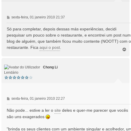
M
sexta-feira, 01 janeiro 2010 21:37
e
n
Só para completar, depois dessas más experiências, decidi
s
pesquisar um pouco sobre o restaurante, e encontrei um post num
a
blog de alguém, que também ficou muito contente (NOOTT) com o
g
restaurante. Fica
aqui o post
.
e
T
o
m
p
o
Chong Li
Lendário
M
sexta-feira, 01 janeiro 2010 22:27
e
n
Não pode... estive a ler o
site
deles e quer-me parecer que vocês
s
são uns exagerados
a
g
"brinda os seus clientes com um ambiente singular e acolhedor, u
e