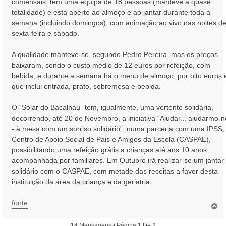
comensais, tem uma equipa de 18 pessoas (manteve a quase
totalidade) e está aberto ao almoço e ao jantar durante toda a
semana (incluindo domingos), com animação ao vivo nas noites d
sexta-feira e sábado.
A qualidade manteve-se, segundo Pedro Pereira, mas os preços
baixaram, sendo o custo médio de 12 euros por refeição, com
bebida, e durante a semana há o menu de almoço, por oito euros 
que inclui entrada, prato, sobremesa e bebida.
O “Solar do Bacalhau” tem, igualmente, uma vertente solidária,
decorrendo, até 20 de Novembro, a iniciativa “Ajudar... ajudarmo-
- à mesa com um sorriso solidário”, numa parceria com uma IPSS,
Centro de Apoio Social de Pais e Amigos da Escola (CASPAE),
possibilitando uma refeição grátis a crianças até aos 10 anos
acompanhada por familiares. Em Outubro irá realizar-se um jantar
solidário com o CASPAE, com metade das receitas a favor desta
instituição da área da criança e da geriatria.
fonte
T
o
p
14 Mensagens • Página
1
De
1