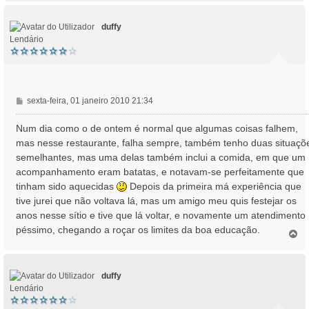
p
o
duffy
Lendário
M
sexta-feira, 01 janeiro 2010 21:34
e
n
Num dia como o de ontem é normal que algumas coisas falhem,
s
mas nesse restaurante, falha sempre, também tenho duas situaçõ
a
semelhantes, mas uma delas também inclui a comida, em que um
g
acompanhamento eram batatas, e notavam-se perfeitamente que
e
tinham sido aquecidas
Depois da primeira má experiência que
m
tive jurei que não voltava lá, mas um amigo meu quis festejar os
anos nesse sítio e tive que lá voltar, e novamente um atendimento
péssimo, chegando a roçar os limites da boa educação.
T
o
p
o
duffy
Lendário