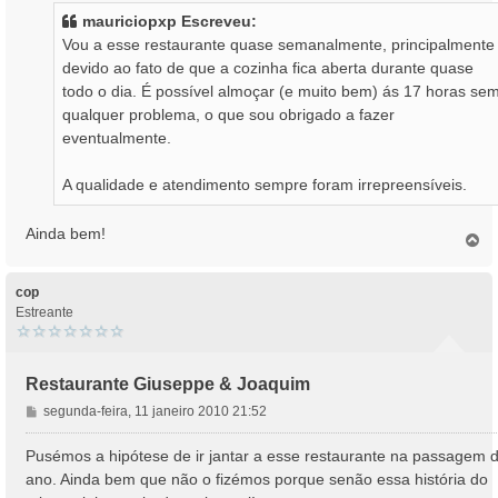
s
mauriciopxp Escreveu:
a
Vou a esse restaurante quase semanalmente, principalmente
g
devido ao fato de que a cozinha fica aberta durante quase
e
todo o dia. É possível almoçar (e muito bem) ás 17 horas se
m
qualquer problema, o que sou obrigado a fazer
eventualmente.
A qualidade e atendimento sempre foram irrepreensíveis.
Ainda bem!
T
o
p
o
cop
Estreante
Restaurante Giuseppe & Joaquim
M
segunda-feira, 11 janeiro 2010 21:52
e
n
Pusémos a hipótese de ir jantar a esse restaurante na passagem 
s
ano. Ainda bem que não o fizémos porque senão essa história do
a