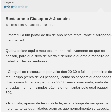
Regular
Restaurante Giuseppe & Joaquim
M
sexta-feira, 01 janeiro 2010 21:24
e
n
Ontem fui a um jantar de fim de ano neste restaurante e arrependi
s
me imenso!
a
g
Queria deixar aqui o meu testemunho relativamente ao que se
e
passou, para que sirva de alerta e denúncia quanto à maneira de
m
trabalhar destes senhores.
- Cheguei ao restaurante por volta das 20:30 e fui dos primeiros d
meu grupo (cerca de 20 pessoas), como só serviam quando todos
chegassem fiquei até perto das 22:30 sem comer nada, nada de
entradas, nem um simples pão! Isto num jantar pelo qual paguei
50€.
- A comida, apesar de ter qualidade, estava longe de ser gourmet,
no entanto as quantidades eram as que normalmente se associam