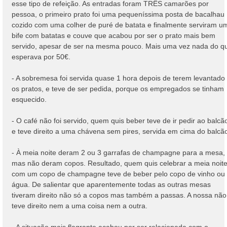
esse tipo de refeição. As entradas foram TRÊS camarões por
pessoa, o primeiro prato foi uma pequeníssima posta de bacalhau
cozido com uma colher de puré de batata e finalmente serviram u
bife com batatas e couve que acabou por ser o prato mais bem
servido, apesar de ser na mesma pouco. Mais uma vez nada do q
esperava por 50€.
- A sobremesa foi servida quase 1 hora depois de terem levantado
os pratos, e teve de ser pedida, porque os empregados se tinham
esquecido.
- O café não foi servido, quem quis beber teve de ir pedir ao balcã
e teve direito a uma chávena sem pires, servida em cima do balcã
- À meia noite deram 2 ou 3 garrafas de champagne para a mesa,
mas não deram copos. Resultado, quem quis celebrar a meia noit
com um copo de champagne teve de beber pelo copo de vinho ou
água. De salientar que aparentemente todas as outras mesas
tiveram direito não só a copos mas também a passas. A nossa não
teve direito nem a uma coisa nem a outra.
- A situação mais flagrante acabou por ser relacionada com o