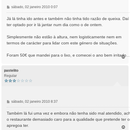
M
sábado, 02 janeiro 2010 0:07
e
n
Já lá tinha ido antes e também não tinha tido razão de queixa. Daí
s
ter optado por ir lá jantar num dia como o de ontem.
a
g
Simplesmente não estão à altura, nem logisticamente nem em
e
termos de carácter para lidar com este género de situações.
m
Foram 50€ que mandei para o lixo, e comecei o ano bem irritado...
T
o
p
o
pastelito
Regular
M
sábado, 02 janeiro 2010 8:37
e
n
Também lá fui uma vez e embora não tenha sido mal atendido, ac
s
o restaurante demasiado caro para a qualidade que pretende ter 
a
apregoa ter.
T
g