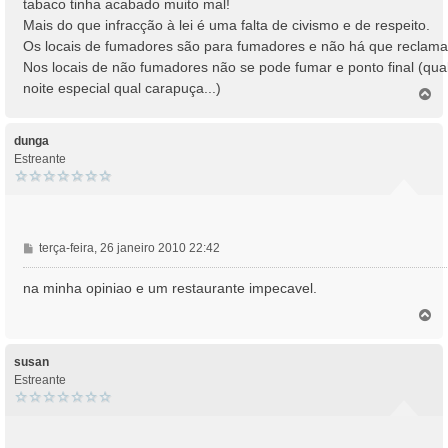
tabaco tinha acabado muito mal!
g
Mais do que infracção à lei é uma falta de civismo e de respeito.
e
Os locais de fumadores são para fumadores e não há que reclama
m
Nos locais de não fumadores não se pode fumar e ponto final (qua
noite especial qual carapuça...)
T
o
p
o
dunga
Estreante
M
terça-feira, 26 janeiro 2010 22:42
e
n
na minha opiniao e um restaurante impecavel.
s
T
a
o
g
p
e
o
susan
m
Estreante