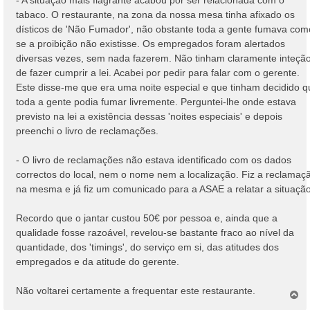
tabaco. O restaurante, na zona da nossa mesa tinha afixado os
dísticos de 'Não Fumador', não obstante toda a gente fumava com
se a proibição não existisse. Os empregados foram alertados
diversas vezes, sem nada fazerem. Não tinham claramente inteçã
de fazer cumprir a lei. Acabei por pedir para falar com o gerente.
Este disse-me que era uma noite especial e que tinham decidido q
toda a gente podia fumar livremente. Perguntei-lhe onde estava
previsto na lei a existência dessas 'noites especiais' e depois
preenchi o livro de reclamações.
- O livro de reclamações não estava identificado com os dados
correctos do local, nem o nome nem a localização. Fiz a reclamaç
na mesma e já fiz um comunicado para a ASAE a relatar a situação
Recordo que o jantar custou 50€ por pessoa e, ainda que a
qualidade fosse razoável, revelou-se bastante fraco ao nível da
quantidade, dos 'timings', do serviço em si, das atitudes dos
empregados e da atitude do gerente.
Não voltarei certamente a frequentar este restaurante.
T
o