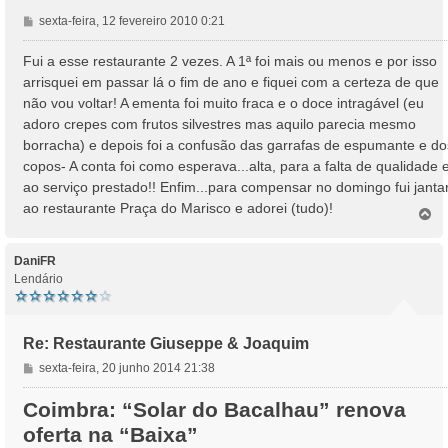
M
sexta-feira, 12 fevereiro 2010 0:21
e
n
Fui a esse restaurante 2 vezes. A 1ª foi mais ou menos e por isso
s
arrisquei em passar lá o fim de ano e fiquei com a certeza de que
a
não vou voltar! A ementa foi muito fraca e o doce intragável (eu
g
adoro crepes com frutos silvestres mas aquilo parecia mesmo
e
borracha) e depois foi a confusão das garrafas de espumante e do
m
copos- A conta foi como esperava...alta, para a falta de qualidade 
ao serviço prestado!! Enfim...para compensar no domingo fui janta
ao restaurante Praça do Marisco e adorei (tudo)!
T
o
p
o
DaniFR
Lendário
Re: Restaurante Giuseppe & Joaquim
M
sexta-feira, 20 junho 2014 21:38
e
n
Coimbra: “Solar do Bacalhau” renova
s
oferta na “Baixa”
a