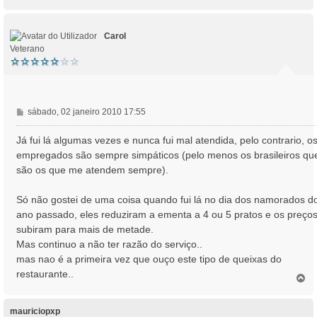
o
e
p
m
o
Carol
Veterano
M
sábado, 02 janeiro 2010 17:55
e
n
Já fui lá algumas vezes e nunca fui mal atendida, pelo contrario, o
s
empregados são sempre simpáticos (pelo menos os brasileiros qu
a
são os que me atendem sempre).
g
e
Só não gostei de uma coisa quando fui lá no dia dos namorados d
m
ano passado, eles reduziram a ementa a 4 ou 5 pratos e os preço
subiram para mais de metade.
Mas continuo a não ter razão do serviço..
mas nao é a primeira vez que ouço este tipo de queixas do
restaurante..
T
o
p
o
mauriciopxp