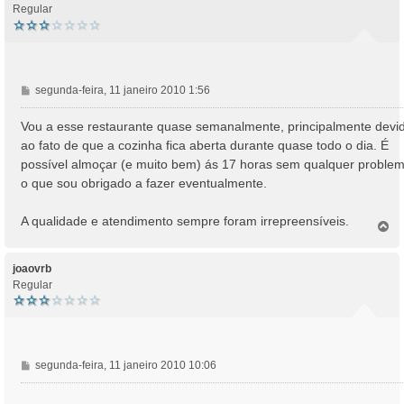
Regular
M
segunda-feira, 11 janeiro 2010 1:56
e
n
Vou a esse restaurante quase semanalmente, principalmente devi
s
ao fato de que a cozinha fica aberta durante quase todo o dia. É
a
possível almoçar (e muito bem) ás 17 horas sem qualquer problem
g
o que sou obrigado a fazer eventualmente.
e
m
A qualidade e atendimento sempre foram irrepreensíveis.
T
o
p
o
joaovrb
Regular
M
segunda-feira, 11 janeiro 2010 10:06
e
n