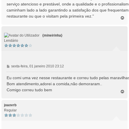
serviço atencioso e prestável, onde a qualidade e o profissionalis
m
caminham lado a lado garantindo a satisfação dos que frequentam
restaurante ou que o visitam pela primeira vez."
T
o
p
o
{mineirinha}
Lendário
M
sexta-feira, 01 janeiro 2010 23:12
e
n
Eu comi uma vez nesse restaurante e correu tudo pelas maravilha
s
Bom atendimento,adorei a comida,não demoraram..
a
Comigo correu tudo bem
T
g
o
e
p
m
o
joaovrb
Regular