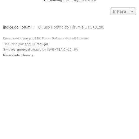
o
Ir Para
Índice do Fórum
O Fuso Horário do Fórum é
UTC+01:00
Desenvolvido por
phpBB
® Forum Software © phpBB Limited
Traduzido por:
phpBB Portugal
Style
we_universal
created by INVENTEA & v12mike
Privacidade
|
Termos