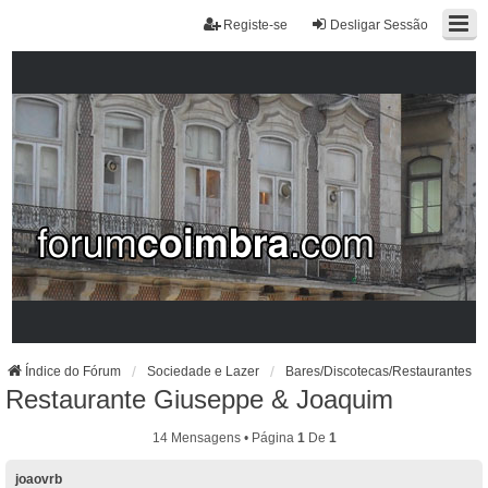
Registe-se
Desligar Sessão
Índice do Fórum
Sociedade e Lazer
Bares/Discotecas/Restaurantes
Restaurante Giuseppe & Joaquim
14 Mensagens • Página
1
De
1
joaovrb