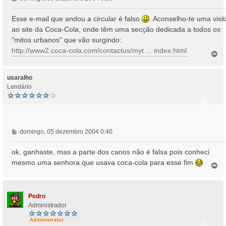
e
n
Esse e-mail que andou a circular é falso
. Aconselho-te uma visit
s
ao site da Coca-Cola, onde têm uma secção dedicada a todos os
a
"mitos urbanos" que vão surgindo:
g
http://www2.coca-cola.com/contactus/myt ... index.html
e
T
o
m
p
o
usaralho
Lendário
M
domingo, 05 dezembro 2004 0:40
e
n
ok, ganhaste, mas a parte dos canos não é falsa pois conheci
s
mesmo uma senhora que usava coca-cola para esse fim
T
a
o
g
p
e
o
m
Pedro
Administrador