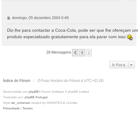
M
domingo, 05 dezembro 2004 0:49
e
n
Diz-lhe para contactar a Coca-Cola, pode ser que lhe ofereçam u
s
produto especializado gratuitamente para ela parar com isso
.
T
a
o
g
p
e
1
2
Anterior
28 Mensagens
o
m
Ir Para
Índice do Fórum
O Fuso Horário do Fórum é
UTC+01:00
Desenvolvido por
phpBB
® Forum Software © phpBB Limited
Traduzido por:
phpBB Portugal
Style
we_universal
created by INVENTEA & v12mike
Privacidade
|
Termos