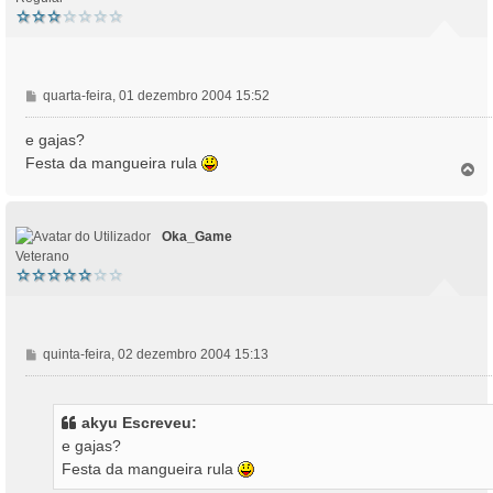
M
quarta-feira, 01 dezembro 2004 15:52
e
n
e gajas?
s
Festa da mangueira rula
T
a
o
g
p
e
o
m
Oka_Game
Veterano
M
quinta-feira, 02 dezembro 2004 15:13
e
n
s
akyu Escreveu:
a
e gajas?
g
Festa da mangueira rula
e
m