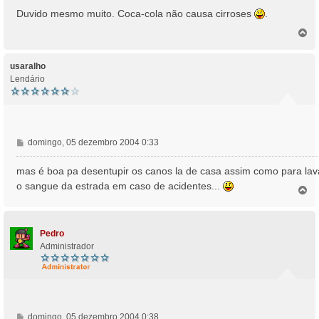
n
Duvido mesmo muito. Coca-cola não causa cirroses
.
s
T
a
o
g
p
e
o
usaralho
m
Lendário
M
domingo, 05 dezembro 2004 0:33
e
n
mas é boa pa desentupir os canos la de casa assim como para lav
s
o sangue da estrada em caso de acidentes...
T
a
o
g
p
e
o
m
Pedro
Administrador
M
domingo, 05 dezembro 2004 0:38