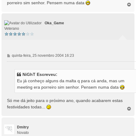
s
porreiro sim senhor. Pensem numa data
T
a
o
g
p
e
o
m
Oka_Game
Veterano
M
quinta-feira, 25 novembro 2004 16:23
e
n
s
NiGhT Escreveu:
a
Eu já conheço alguns da malta q para cá anda, mas um
g
meeting era porreiro sim senhor. Pensem numa data
e
m
Só me dá jeito para o próximo ano, quando acabarem estas
festividades todas...
T
o
p
o
Dmitry
Novato