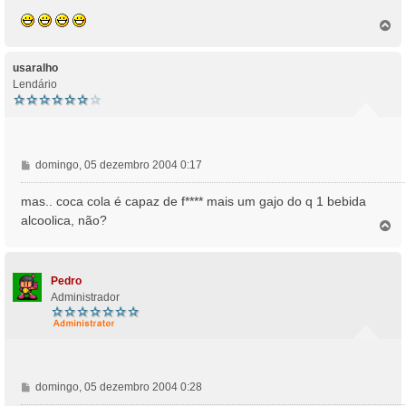
T
o
p
o
usaralho
Lendário
M
domingo, 05 dezembro 2004 0:17
e
n
mas.. coca cola é capaz de f**** mais um gajo do q 1 bebida
s
alcoolica, não?
T
a
o
g
p
e
o
m
Pedro
Administrador
M
domingo, 05 dezembro 2004 0:28
e