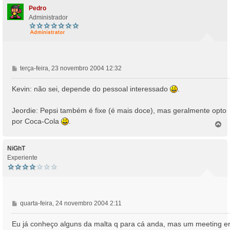
Pedro
Administrador
M
terça-feira, 23 novembro 2004 12:32
e
n
Kevin: não sei, depende do pessoal interessado
.
s
a
Jeordie: Pepsi também é fixe (é mais doce), mas geralmente opto
g
por Coca-Cola
.
e
T
o
m
p
o
NiGhT
Experiente
M
quarta-feira, 24 novembro 2004 2:11
e
n
Eu já conheço alguns da malta q para cá anda, mas um meeting e