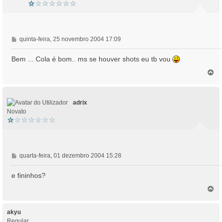
M
quinta-feira, 25 novembro 2004 17:09
e
n
Bem ... Cola é bom.. ms se houver shots eu tb vou
s
T
a
o
g
p
e
o
m
adrix
Novato
M
quarta-feira, 01 dezembro 2004 15:28
e
n
e fininhos?
s
T
a
o
g
p
e
o
akyu
m
Regular