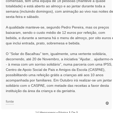
comensais, tem uma equipa de 18 pessoas (manteve a quase
totalidade) e está aberto ao almoço e ao jantar durante toda a
semana (incluindo domingos), com animação ao vivo nas noites d
sexta-feira e sábado.
A qualidade manteve-se, segundo Pedro Pereira, mas os preços
baixaram, sendo o custo médio de 12 euros por refeição, com
bebida, e durante a semana há o menu de almoço, por oito euros 
que inclui entrada, prato, sobremesa e bebida.
O “Solar do Bacalhau” tem, igualmente, uma vertente solidária,
decorrendo, até 20 de Novembro, a iniciativa “Ajudar... ajudarmo-
- à mesa com um sorriso solidário”, numa parceria com uma IPSS,
Centro de Apoio Social de Pais e Amigos da Escola (CASPAE),
possibilitando uma refeição grátis a crianças até aos 10 anos
acompanhada por familiares. Em Outubro irá realizar-se um jantar
solidário com o CASPAE, com metade das receitas a favor desta
instituição da área da criança e da geriatria.
fonte
T
o
p
14 Mensagens • Página
1
De
1