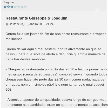
Regular
Restaurante Giuseppe & Joaquim
M
sexta-feira, 01 janeiro 2010 21:24
e
n
Ontem fui a um jantar de fim de ano neste restaurante e arrependi
s
me imenso!
a
g
Queria deixar aqui o meu testemunho relativamente ao que se
e
passou, para que sirva de alerta e denúncia quanto à maneira de
m
trabalhar destes senhores.
- Cheguei ao restaurante por volta das 20:30 e fui dos primeiros d
meu grupo (cerca de 20 pessoas), como só serviam quando todos
chegassem fiquei até perto das 22:30 sem comer nada, nada de
entradas, nem um simples pão! Isto num jantar pelo qual paguei
50€.
- A comida, apesar de ter qualidade, estava longe de ser gourmet,
no entanto as quantidades eram as que normalmente se associam