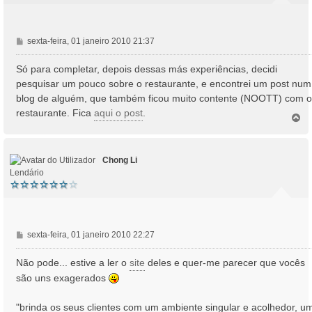
M
sexta-feira, 01 janeiro 2010 21:37
e
n
Só para completar, depois dessas más experiências, decidi
s
pesquisar um pouco sobre o restaurante, e encontrei um post num
a
blog de alguém, que também ficou muito contente (NOOTT) com o
g
restaurante. Fica
aqui o post
.
e
T
o
m
p
o
Chong Li
Lendário
M
sexta-feira, 01 janeiro 2010 22:27
e
n
Não pode... estive a ler o
site
deles e quer-me parecer que vocês
s
são uns exagerados
a
g
"brinda os seus clientes com um ambiente singular e acolhedor, u
e