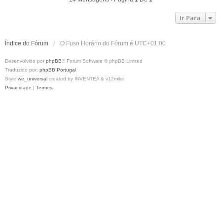
o
Ir Para
Índice do Fórum
O Fuso Horário do Fórum é
UTC+01:00
Desenvolvido por
phpBB
® Forum Software © phpBB Limited
Traduzido por:
phpBB Portugal
Style
we_universal
created by INVENTEA & v12mike
Privacidade
|
Termos