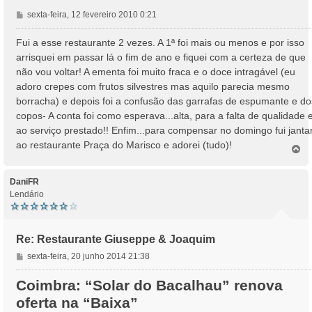
M
sexta-feira, 12 fevereiro 2010 0:21
e
n
Fui a esse restaurante 2 vezes. A 1ª foi mais ou menos e por isso
s
arrisquei em passar lá o fim de ano e fiquei com a certeza de que
a
não vou voltar! A ementa foi muito fraca e o doce intragável (eu
g
adoro crepes com frutos silvestres mas aquilo parecia mesmo
e
borracha) e depois foi a confusão das garrafas de espumante e do
m
copos- A conta foi como esperava...alta, para a falta de qualidade 
ao serviço prestado!! Enfim...para compensar no domingo fui janta
ao restaurante Praça do Marisco e adorei (tudo)!
T
o
p
o
DaniFR
Lendário
Re: Restaurante Giuseppe & Joaquim
M
sexta-feira, 20 junho 2014 21:38
e
n
Coimbra: “Solar do Bacalhau” renova
s
oferta na “Baixa”
a