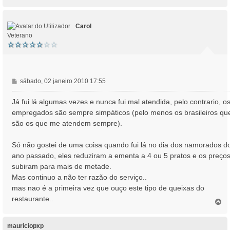
o
e
p
m
o
Carol
Veterano
M
sábado, 02 janeiro 2010 17:55
e
n
Já fui lá algumas vezes e nunca fui mal atendida, pelo contrario, o
s
empregados são sempre simpáticos (pelo menos os brasileiros qu
a
são os que me atendem sempre).
g
e
Só não gostei de uma coisa quando fui lá no dia dos namorados d
m
ano passado, eles reduziram a ementa a 4 ou 5 pratos e os preço
subiram para mais de metade.
Mas continuo a não ter razão do serviço..
mas nao é a primeira vez que ouço este tipo de queixas do
restaurante..
T
o
p
o
mauriciopxp