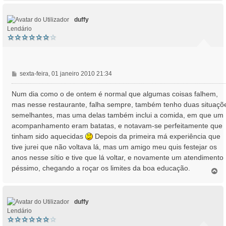
p
o
duffy
Lendário
M
sexta-feira, 01 janeiro 2010 21:34
e
n
Num dia como o de ontem é normal que algumas coisas falhem,
s
mas nesse restaurante, falha sempre, também tenho duas situaçõ
a
semelhantes, mas uma delas também inclui a comida, em que um
g
acompanhamento eram batatas, e notavam-se perfeitamente que
e
tinham sido aquecidas
Depois da primeira má experiência que
m
tive jurei que não voltava lá, mas um amigo meu quis festejar os
anos nesse sítio e tive que lá voltar, e novamente um atendimento
péssimo, chegando a roçar os limites da boa educação.
T
o
p
o
duffy
Lendário