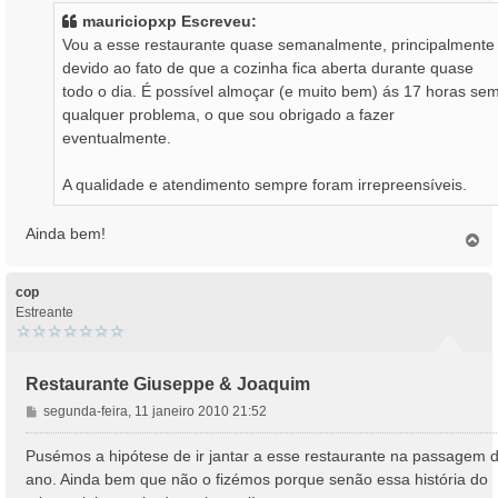
s
mauriciopxp Escreveu:
a
Vou a esse restaurante quase semanalmente, principalmente
g
devido ao fato de que a cozinha fica aberta durante quase
e
todo o dia. É possível almoçar (e muito bem) ás 17 horas se
m
qualquer problema, o que sou obrigado a fazer
eventualmente.
A qualidade e atendimento sempre foram irrepreensíveis.
Ainda bem!
T
o
p
o
cop
Estreante
Restaurante Giuseppe & Joaquim
M
segunda-feira, 11 janeiro 2010 21:52
e
n
Pusémos a hipótese de ir jantar a esse restaurante na passagem 
s
ano. Ainda bem que não o fizémos porque senão essa história do
a