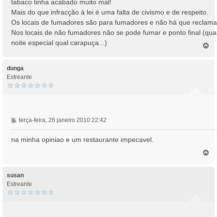
tabaco tinha acabado muito mal!
g
Mais do que infracção à lei é uma falta de civismo e de respeito.
e
Os locais de fumadores são para fumadores e não há que reclama
m
Nos locais de não fumadores não se pode fumar e ponto final (qua
noite especial qual carapuça...)
T
o
p
o
dunga
Estreante
M
terça-feira, 26 janeiro 2010 22:42
e
n
na minha opiniao e um restaurante impecavel.
s
T
a
o
g
p
e
o
susan
m
Estreante