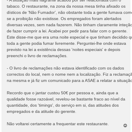
tabaco. O restaurante, na zona da nossa mesa tinha afixado os
dísticos de 'Não Fumador', não obstante toda a gente fumava com
se a proibição não existisse. Os empregados foram alertados
diversas vezes, sem nada fazerem. Não tinham claramente inteçã
de fazer cumprir a lei. Acabei por pedir para falar com o gerente.
Este disse-me que era uma noite especial e que tinham decidido q
toda a gente podia fumar livremente. Perguntei-lhe onde estava
previsto na lei a existência dessas 'noites especiais' e depois
preenchi o livro de reclamações.
- O livro de reclamações não estava identificado com os dados
correctos do local, nem o nome nem a localização. Fiz a reclamaç
na mesma e já fiz um comunicado para a ASAE a relatar a situação
Recordo que o jantar custou 50€ por pessoa e, ainda que a
qualidade fosse razoável, revelou-se bastante fraco ao nível da
quantidade, dos 'timings', do serviço em si, das atitudes dos
empregados e da atitude do gerente.
Não voltarei certamente a frequentar este restaurante.
T
o