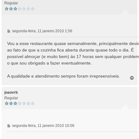
Regular
M
segunda-feira, 11 janeiro 2010 1:56
e
n
Vou a esse restaurante quase semanalmente, principalmente devi
s
ao fato de que a cozinha fica aberta durante quase todo o dia. É
a
possível almoçar (e muito bem) ás 17 horas sem qualquer problem
g
o que sou obrigado a fazer eventualmente.
e
m
A qualidade e atendimento sempre foram irrepreensíveis.
T
o
p
o
joaovrb
Regular
M
segunda-feira, 11 janeiro 2010 10:06
e
n