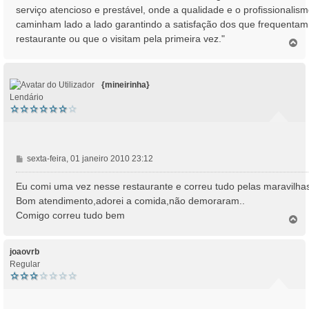
serviço atencioso e prestável, onde a qualidade e o profissionalis
m
caminham lado a lado garantindo a satisfação dos que frequentam
restaurante ou que o visitam pela primeira vez."
T
o
p
o
{mineirinha}
Lendário
M
sexta-feira, 01 janeiro 2010 23:12
e
n
Eu comi uma vez nesse restaurante e correu tudo pelas maravilha
s
Bom atendimento,adorei a comida,não demoraram..
a
Comigo correu tudo bem
T
g
o
e
p
m
o
joaovrb
Regular