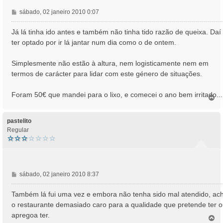
M
sábado, 02 janeiro 2010 0:07
e
n
Já lá tinha ido antes e também não tinha tido razão de queixa. Daí
s
ter optado por ir lá jantar num dia como o de ontem.
a
g
Simplesmente não estão à altura, nem logisticamente nem em
e
termos de carácter para lidar com este género de situações.
m
Foram 50€ que mandei para o lixo, e comecei o ano bem irritado...
T
o
p
o
pastelito
Regular
M
sábado, 02 janeiro 2010 8:37
e
n
Também lá fui uma vez e embora não tenha sido mal atendido, ac
s
o restaurante demasiado caro para a qualidade que pretende ter 
a
apregoa ter.
T
g