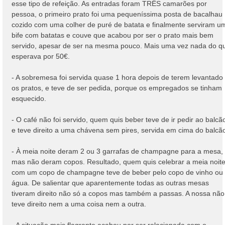
esse tipo de refeição. As entradas foram TRÊS camarões por
pessoa, o primeiro prato foi uma pequeníssima posta de bacalhau
cozido com uma colher de puré de batata e finalmente serviram u
bife com batatas e couve que acabou por ser o prato mais bem
servido, apesar de ser na mesma pouco. Mais uma vez nada do q
esperava por 50€.
- A sobremesa foi servida quase 1 hora depois de terem levantado
os pratos, e teve de ser pedida, porque os empregados se tinham
esquecido.
- O café não foi servido, quem quis beber teve de ir pedir ao balcã
e teve direito a uma chávena sem pires, servida em cima do balcã
- À meia noite deram 2 ou 3 garrafas de champagne para a mesa,
mas não deram copos. Resultado, quem quis celebrar a meia noit
com um copo de champagne teve de beber pelo copo de vinho ou
água. De salientar que aparentemente todas as outras mesas
tiveram direito não só a copos mas também a passas. A nossa não
teve direito nem a uma coisa nem a outra.
- A situação mais flagrante acabou por ser relacionada com o