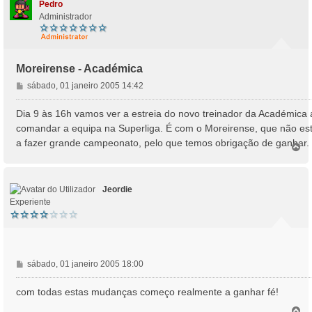
Pedro
Administrador
Moreirense - Académica
M
sábado, 01 janeiro 2005 14:42
e
n
Dia 9 às 16h vamos ver a estreia do novo treinador da Académica 
s
comandar a equipa na Superliga. É com o Moreirense, que não es
a
a fazer grande campeonato, pelo que temos obrigação de ganhar.
T
g
o
e
p
m
o
Jeordie
Experiente
M
sábado, 01 janeiro 2005 18:00
e
n
com todas estas mudanças começo realmente a ganhar fé!
s
T