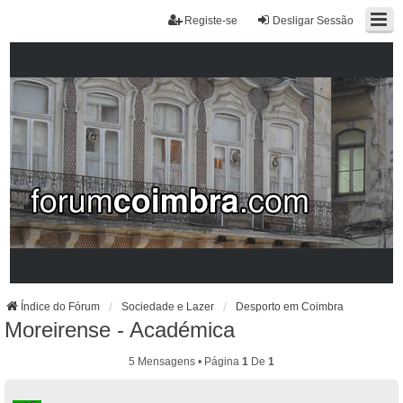
Registe-se
Desligar Sessão
Índice do Fórum
Sociedade e Lazer
Desporto em Coimbra
Moreirense - Académica
5 Mensagens • Página
1
De
1