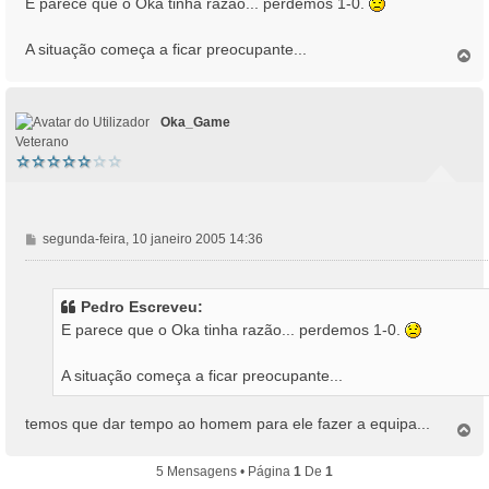
E parece que o Oka tinha razão... perdemos 1-0.
s
a
A situação começa a ficar preocupante...
T
g
o
e
p
m
o
Oka_Game
Veterano
M
segunda-feira, 10 janeiro 2005 14:36
e
n
s
Pedro Escreveu:
a
E parece que o Oka tinha razão... perdemos 1-0.
g
e
A situação começa a ficar preocupante...
m
temos que dar tempo ao homem para ele fazer a equipa...
T
o
p
5 Mensagens • Página
1
De
1
o