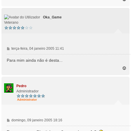
a
o
g
p
e
o
m
Oka_Game
Veterano
M
terça-feira, 04 janeiro 2005 11:41
e
n
Para mim ainda não é desta...
s
T
a
o
g
p
e
o
m
Pedro
Administrador
M
domingo, 09 janeiro 2005 18:16
e
n