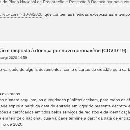
ad do
Plano Nacional de Preparação e Resposta à Doença por novo co
creto-Lei n.º 10-A/2020
, que contém as medidas excepcionais e tempor
ão e resposta à doença por novo coronavírus (COVID-19)
 março 2020 14:59
de validade de alguns documentos, como o cartão de cidadão ou a cart
.
s expirados
no número seguinte, as autoridades públicas aceitam, para todos os ef
ade expire a partir da data de entrada em vigor do presente decreto-l
idões e certificados emitidos pelos serviços de registos e da identific
 em território nacional, cuja validade termine a partir da data de entr
nho de 2020.