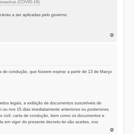
ronavírus (COVID-19)
.
árias a ser aplicadas pelo governo.
T
o
p
o
a de condução, que fossem expirar a partir de 13 de Março
eitos legais, a exibição de documentos suscetíveis de
ei ou nos 15 dias imediatamente anteriores ou posteriores.
ação civil, carta de condução, bem como os documentos e
ada em vigor do presente decreto-lei são aceites, nos
T