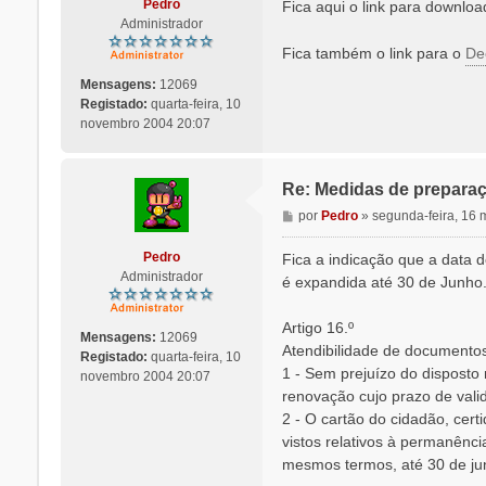
n
Pedro
Fica aqui o link para downlo
s
Administrador
a
Fica também o link para o
De
g
e
Mensagens:
12069
m
Registado:
quarta-feira, 10
novembro 2004 20:07
Re: Medidas de preparaç
M
por
Pedro
»
segunda-feira, 16
e
n
Pedro
Fica a indicação que a data 
s
Administrador
é expandida até 30 de Junho
a
g
Artigo 16.º
e
Mensagens:
12069
Atendibilidade de documento
m
Registado:
quarta-feira, 10
1 - Sem prejuízo do disposto 
novembro 2004 20:07
renovação cujo prazo de valid
2 - O cartão do cidadão, cert
vistos relativos à permanência
mesmos termos, até 30 de ju