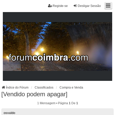
Registe-se
Desligar Sessão
Índice do Fórum
Classificados
Compra e Venda
[Vendido podem apagar]
1 Mensagem • Página
1
De
1
osvaldo