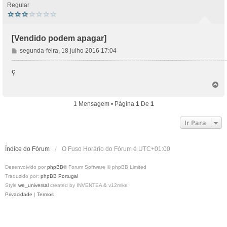
Regular
[Vendido podem apagar]
M
segunda-feira, 18 julho 2016 17:04
e
n
ç
s
T
a
o
g
p
1 Mensagem • Página
1
De
1
e
o
m
Ir Para
Índice do Fórum
O Fuso Horário do Fórum é
UTC+01:00
Desenvolvido por
phpBB
® Forum Software © phpBB Limited
Traduzido por:
phpBB Portugal
Style
we_universal
created by INVENTEA & v12mike
Privacidade
|
Termos