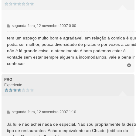
M
segunda-feira, 12 novembro 2007 0:00
e
n
tem um espaço muito bom e agradavel. em relação á comida é qu
s
podia ser melhor, pouca diversidade de pratos e por vezes a comi
a
não é lá grande coisa. o atendimento é bom podemos estar á
g
vontade sem estar sempre alguem a incomodarnos. vale a pena ir
e
conhecer
m
T
o
p
o
PRO
Experiente
M
segunda-feira, 12 novembro 2007 1:10
e
n
Já fui e não achei nada de especial. Não sou propriamente fã dest
s
tipo de restaurantes. Acho-o equivalente ao Chiado (edifício do
a