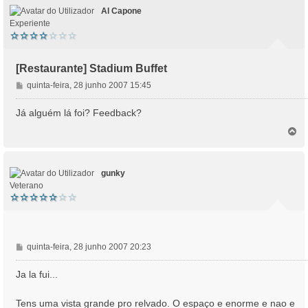
Al Capone
Experiente
[Restaurante] Stadium Buffet
M
quinta-feira, 28 junho 2007 15:45
e
n
Já alguém lá foi? Feedback?
s
T
a
o
g
p
e
o
m
gunky
Veterano
M
quinta-feira, 28 junho 2007 20:23
e
n
Ja la fui...
s
a
Tens uma vista grande pro relvado. O espaço e enorme e nao e
g