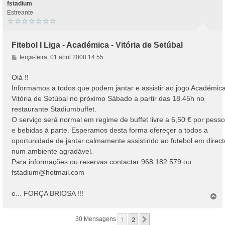
o
fstadium
Estreante
Fitebol I Liga - Académica - Vitória de Setúbal
M
terça-feira, 01 abril 2008 14:55
e
n
Olá !!
s
Informamos a todos que podem jantar e assistir ao jogo Académic
a
Vitória de Setúbal no próximo Sábado a partir das 18.45h no
g
restaurante Stadiumbuffet.
e
O serviço será normal em regime de buffet livre a 6,50 € por pess
m
e bebidas á parte. Esperamos desta forma ofereçer a todos a
oportunidade de jantar calmamente assistindo ao futebol em direct
num ambiente agradável.
Para informações ou reservas contactar 968 182 579 ou
fstadium@hotmail.com
e... FORÇA BRIOSA !!!
T
o
p
1
2
Próximo
30 Mensagens
o