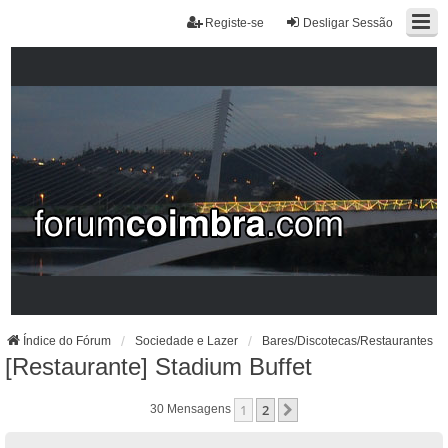
Registe-se
Desligar Sessão
Índice do Fórum
Sociedade e Lazer
Bares/Discotecas/Restaurantes
[Restaurante] Stadium Buffet
1
2
Próximo
30 Mensagens