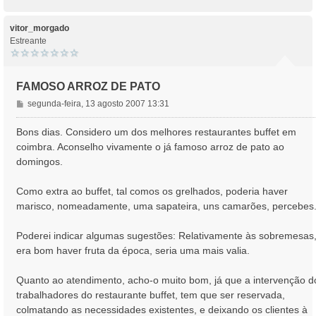
o
m
p
o
vitor_morgado
Estreante
FAMOSO ARROZ DE PATO
M
segunda-feira, 13 agosto 2007 13:31
e
n
Bons dias. Considero um dos melhores restaurantes buffet em
s
coimbra. Aconselho vivamente o já famoso arroz de pato ao
a
domingos.
g
e
Como extra ao buffet, tal comos os grelhados, poderia haver
m
marisco, nomeadamente, uma sapateira, uns camarões, percebes.
Poderei indicar algumas sugestões: Relativamente às sobremesas
era bom haver fruta da época, seria uma mais valia.
Quanto ao atendimento, acho-o muito bom, já que a intervenção d
trabalhadores do restaurante buffet, tem que ser reservada,
colmatando as necessidades existentes, e deixando os clientes à