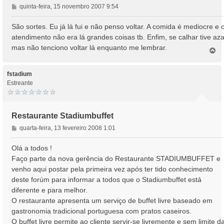
M
quinta-feira, 15 novembro 2007 9:54
e
n
São sortes. Eu já lá fui e não penso voltar. A comida é mediocre e 
s
atendimento não era lá grandes coisas tb. Enfim, se calhar tive aza
a
mas não tenciono voltar lá enquanto me lembrar.
T
g
o
e
p
m
o
fstadium
Estreante
Restaurante Stadiumbuffet
M
quarta-feira, 13 fevereiro 2008 1:01
e
n
Olá a todos !
s
Faço parte da nova gerência do Restaurante STADIUMBUFFET e
a
venho aqui postar pela primeira vez após ter tido conhecimento
g
deste forúm para informar a todos que o Stadiumbuffet está
e
diferente e para melhor.
m
O restaurante apresenta um serviço de buffet livre baseado em
gastronomia tradicional portuguesa com pratos caseiros.
O buffet livre permite ao cliente servir-se livremente e sem limite d