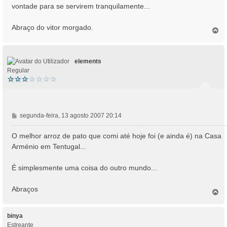
vontade para se servirem tranquilamente...
Abraço do vitor morgado.
T
o
p
o
elements
Regular
M
segunda-feira, 13 agosto 2007 20:14
e
n
O melhor arroz de pato que comi até hoje foi (e ainda é) na Casa
s
Arménio em Tentugal...
a
g
É simplesmente uma coisa do outro mundo...
e
m
Abraços
T
o
p
o
binya
Estreante