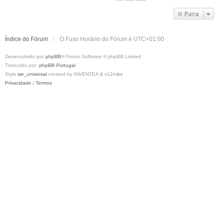
Ir Para
Índice do Fórum
O Fuso Horário do Fórum é
UTC+01:00
Desenvolvido por
phpBB
® Forum Software © phpBB Limited
Traduzido por:
phpBB Portugal
Style
we_universal
created by INVENTEA & v12mike
Privacidade
|
Termos