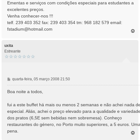
Ementas e serviços com condições especiais para estudantes a
excelentes preços.
Venha conhecer-nos !!!
telf. 239 403 352 fax: 239 403 354 tm: 968 182 579 email:
fstadium@hotmail.com
T
o
p
o
uxita
Estreante
M
quarta-feira, 05 março 2008 21:50
e
n
Boa noite a todos,
s
a
fui a este buffet há mais ou menos 2 semanas e não achei nada d
g
especial. Aliás, achei o preço elevado para a qualidade e variedad
e
dos pratos (6,5E sem bebidas nem sobremesa). Conheço
m
restaurantes do género, no Porto muito superiores, a 5 euros. Um
pena.
T
o