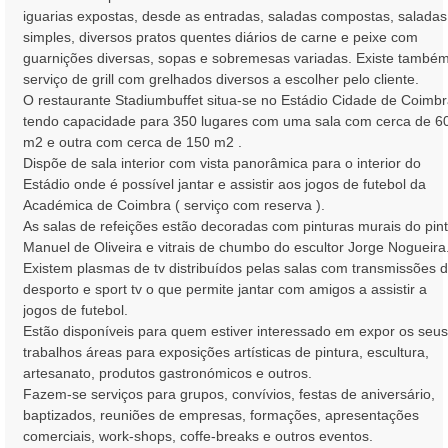
iguarias expostas, desde as entradas, saladas compostas, saladas
simples, diversos pratos quentes diários de carne e peixe com
guarnições diversas, sopas e sobremesas variadas. Existe també
serviço de grill com grelhados diversos a escolher pelo cliente.
O restaurante Stadiumbuffet situa-se no Estádio Cidade de Coimbr
tendo capacidade para 350 lugares com uma sala com cerca de 6
m2 e outra com cerca de 150 m2 .
Dispõe de sala interior com vista panorâmica para o interior do
Estádio onde é possível jantar e assistir aos jogos de futebol da
Académica de Coimbra ( serviço com reserva ).
As salas de refeições estão decoradas com pinturas murais do pint
Manuel de Oliveira e vitrais de chumbo do escultor Jorge Nogueira
Existem plasmas de tv distribuídos pelas salas com transmissões 
desporto e sport tv o que permite jantar com amigos a assistir a
jogos de futebol.
Estão disponíveis para quem estiver interessado em expor os seus
trabalhos áreas para exposições artísticas de pintura, escultura,
artesanato, produtos gastronómicos e outros.
Fazem-se serviços para grupos, convívios, festas de aniversário,
baptizados, reuniões de empresas, formações, apresentações
comerciais, work-shops, coffe-breaks e outros eventos.