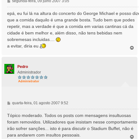
M
segunda-feira, 09 julho 2007 3:05
e
n
epá, eu fui lá na altura do concerto do George Michael e posso diz
s
que a comida daquilo é uma grande bosta. Tudo bem que podes
a
repetir, mas a verdade é que a comida em varias cantinas cá da
g
cidade é bem melhor e, além disso, não tens bebidas nem
e
sobremesas incluidas....
m
a evitar, diria eu
T
o
p
o
Pedro
Administrador
M
quarta-feira, 01 agosto 2007 9:52
e
n
Tópico moderado. Todos os posts com mensagens insultuosas
s
foram removidos. Utilizadores que insistam nesse comportamento
a
irão sofrer sanções... isto é para discutir o Stadium Buffet, não é
g
para andarem com insultos pessoais.
e
T