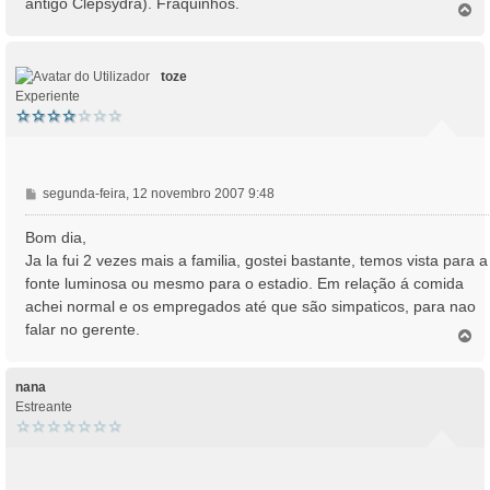
antigo Clepsydra). Fraquinhos.
T
g
o
e
p
m
o
toze
Experiente
M
segunda-feira, 12 novembro 2007 9:48
e
n
Bom dia,
s
Ja la fui 2 vezes mais a familia, gostei bastante, temos vista para a
a
fonte luminosa ou mesmo para o estadio. Em relação á comida
g
achei normal e os empregados até que são simpaticos, para nao
e
falar no gerente.
m
T
o
p
o
nana
Estreante