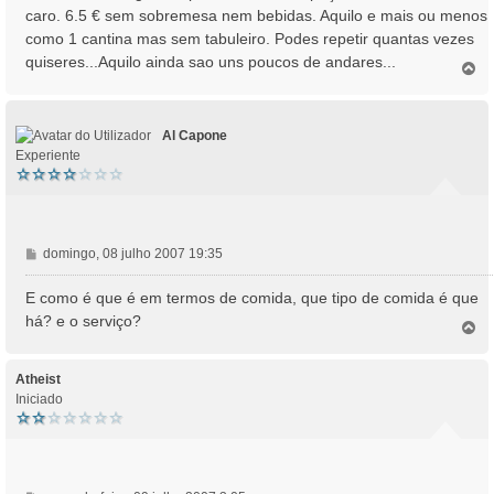
caro. 6.5 € sem sobremesa nem bebidas. Aquilo e mais ou menos
e
como 1 cantina mas sem tabuleiro. Podes repetir quantas vezes
m
quiseres...Aquilo ainda sao uns poucos de andares...
T
o
p
o
Al Capone
Experiente
M
domingo, 08 julho 2007 19:35
e
n
E como é que é em termos de comida, que tipo de comida é que
s
há? e o serviço?
T
a
o
g
p
e
o
Atheist
m
Iniciado