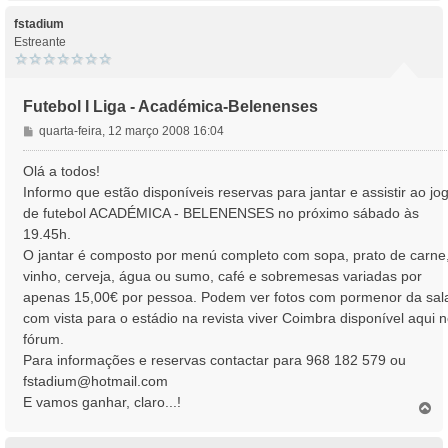
p
o
fstadium
Estreante
Futebol I Liga - Académica-Belenenses
M
quarta-feira, 12 março 2008 16:04
e
n
Olá a todos!
s
Informo que estão disponíveis reservas para jantar e assistir ao jo
a
de futebol ACADÉMICA - BELENENSES no próximo sábado às
g
19.45h.
e
O jantar é composto por menú completo com sopa, prato de carne
m
vinho, cerveja, água ou sumo, café e sobremesas variadas por
apenas 15,00€ por pessoa. Podem ver fotos com pormenor da sal
com vista para o estádio na revista viver Coimbra disponível aqui 
fórum.
Para informações e reservas contactar para 968 182 579 ou
fstadium@hotmail.com
E vamos ganhar, claro...!
T
o
p