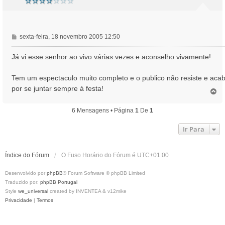
M
sexta-feira, 18 novembro 2005 12:50
e
n
Já vi esse senhor ao vivo várias vezes e aconselho vivamente!
s
a
Tem um espectaculo muito completo e o publico não resiste e aca
g
por se juntar sempre à festa!
e
T
o
m
p
6 Mensagens • Página
1
De
1
o
Ir Para
Índice do Fórum
O Fuso Horário do Fórum é
UTC+01:00
Desenvolvido por
phpBB
® Forum Software © phpBB Limited
Traduzido por:
phpBB Portugal
Style
we_universal
created by INVENTEA & v12mike
Privacidade
|
Termos