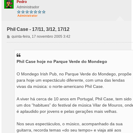
Pedro
Administrador
Phil Case - 17/11, 3/12, 17/12
M
quinta-feira, 17 novembro 2005 3:42
e
n
s
a
Phil Case hoje no Parque Verde do Mondego
g
e
m
O Mondego Irish Pub, no Parque Verde do Mondego, propõe
para hoje um espectáculo diferente, com uma das lendas
vivas da música: o norte-americano Phil Case.
A viver há cerca de 10 anos em Portugal, Phil Case, tem sido
um dos “habitues” do festival de música Vilar de Mouros, ond
é aplaudido por jovens e pelas gerações mais velhas.
Nos seus espectáculos, o músico, acompanhado da sua
guitarra, recorda temas «do seu tempo» e viaja até aos