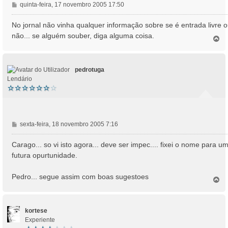
M
quinta-feira, 17 novembro 2005 17:50
e
n
No jornal não vinha qualquer informação sobre se é entrada livre 
s
não... se alguém souber, diga alguma coisa.
T
a
o
g
p
e
o
m
pedrotuga
Lendário
M
sexta-feira, 18 novembro 2005 7:16
e
n
Carago... so vi isto agora... deve ser impec.... fixei o nome para u
s
futura opurtunidade.
a
g
Pedro... segue assim com boas sugestoes
e
T
o
m
p
o
kortese
Experiente