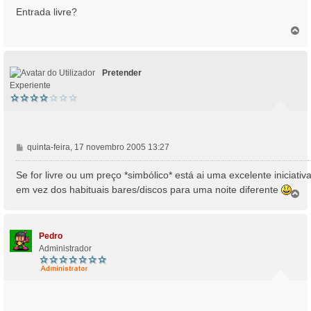
n
Entrada livre?
s
T
a
o
g
p
e
o
m
Pretender
Experiente
M
quinta-feira, 17 novembro 2005 13:27
e
n
Se for livre ou um preço *simbólico* está ai uma excelente iniciativ
s
em vez dos habituais bares/discos para uma noite diferente
T
a
o
g
p
e
o
m
Pedro
Administrador