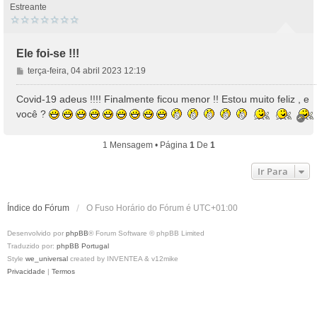
Estreante
Ele foi-se !!!
M
terça-feira, 04 abril 2023 12:19
e
n
Covid-19 adeus !!!! Finalmente ficou menor !! Estou muito feliz , e
s
você ?
T
a
o
g
p
1 Mensagem • Página
1
De
1
e
o
m
Ir Para
Índice do Fórum
O Fuso Horário do Fórum é
UTC+01:00
Desenvolvido por
phpBB
® Forum Software © phpBB Limited
Traduzido por:
phpBB Portugal
Style
we_universal
created by INVENTEA & v12mike
Privacidade
|
Termos