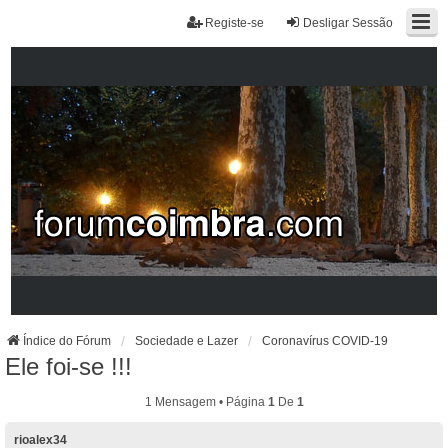
Registe-se
Desligar Sessão
Índice do Fórum
Sociedade e Lazer
Coronavírus COVID-19
Ele foi-se !!!
1 Mensagem • Página
1
De
1
rioalex34