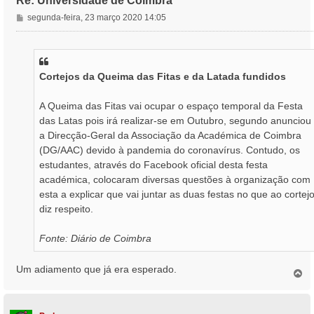
Re: Universidade de Coimbra
M
segunda-feira, 23 março 2020 14:05
e
n
s
a
Cortejos da Queima das Fitas e da Latada fundidos
g
e
m
A Queima das Fitas vai ocupar o espaço temporal da Festa
das Latas pois irá realizar-se em Outubro, segundo anunciou
a Direcção-Geral da Associação da Académica de Coimbra
(DG/AAC) devido à pandemia do coronavírus. Contudo, os
estudantes, através do Facebook oficial desta festa
académica, colocaram diversas questões à organização com
esta a explicar que vai juntar as duas festas no que ao cortej
diz respeito.
Fonte: Diário de Coimbra
Um adiamento que já era esperado.
T
o
p
o