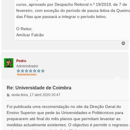
curso, aprovado por Despacho Reitoral n.º 19/2019, de 7 de
fevereiro, com exceção do período de pausa letiva da Queim
das Fitas que passará a integrar o período letivo.
O Reitor,
Amílcar Falcão
T
o
p
o
Pedro
Administrador
Re: Universidade de Coimbra
M
sexta-feira, 17 abril 2020 20:47
e
n
Foi publicada uma recomendação no site da Direção Geral do
s
Ensino Superior que pede às Universidades e Politécnicos para
a
prepararem até final do mês planos que permitam levantar as
g
medidas actualmente existentes. O objectivo é permitir o regresso
e