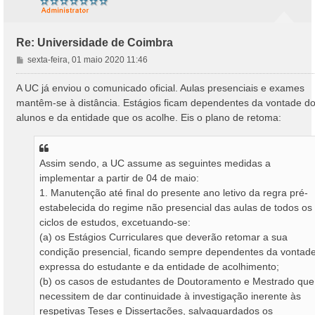
Re: Universidade de Coimbra
M
sexta-feira, 01 maio 2020 11:46
e
n
A UC já enviou o comunicado oficial. Aulas presenciais e exames
s
mantêm-se à distância. Estágios ficam dependentes da vontade d
a
alunos e da entidade que os acolhe. Eis o plano de retoma:
g
e
m
Assim sendo, a UC assume as seguintes medidas a
implementar a partir de 04 de maio:
1. Manutenção até final do presente ano letivo da regra pré-
estabelecida do regime não presencial das aulas de todos os
ciclos de estudos, excetuando-se:
(a) os Estágios Curriculares que deverão retomar a sua
condição presencial, ficando sempre dependentes da vontad
expressa do estudante e da entidade de acolhimento;
(b) os casos de estudantes de Doutoramento e Mestrado que
necessitem de dar continuidade à investigação inerente às
respetivas Teses e Dissertações, salvaguardados os