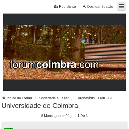
Registe-se
Desligar Sessão
Índice do Fórum
Sociedade e Lazer
Coronavírus COVID-19
Universidade de Coimbra
8 Mensagens • Página
1
De
1