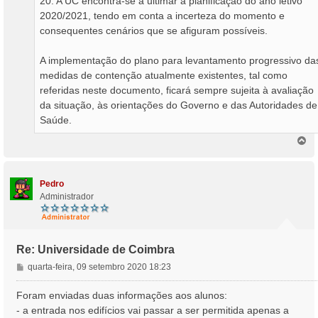
20. A UC encontra-se a ultimar a planificação do ano letivo
2020/2021, tendo em conta a incerteza do momento e
consequentes cenários que se afiguram possíveis.
A implementação do plano para levantamento progressivo da
medidas de contenção atualmente existentes, tal como
referidas neste documento, ficará sempre sujeita à avaliação
da situação, às orientações do Governo e das Autoridades de
Saúde.
T
o
p
o
Pedro
Administrador
Re: Universidade de Coimbra
M
quarta-feira, 09 setembro 2020 18:23
e
n
Foram enviadas duas informações aos alunos:
s
- a entrada nos edifícios vai passar a ser permitida apenas a
a