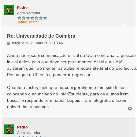
o
Pedro
Administrador
Re: Universidade de Coimbra
M
terça-feira, 21 abril 2020 10:46
e
n
Ainda não recebi comunicação oficial da UC a contrariar a posição
s
inicial deles, pelo que deve ser para manter. A UM e a UA já
a
avisaram que irão manter as aulas remotas até final do ano lectivo
g
Penso que a UP está a ponderar regressar.
e
m
Quanto a testes, pelo que percebi geralmente têm sido feitos
colocando o enunciado no InforEstudante, para os alunos irem
buscar e responder em papel. Depois tiram fotografia e fazem
upload das respostas.
T
o
p
o
Pedro
Administrador