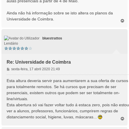
aulas presenciais a partir de 4 de Maio.
m
Ainda não há informação sobre se isto altera os planos da
Universidade de Coimbra.
T
o
p
o
bluestrattos
Lendário
Re: Universidade de Coimbra
M
sexta-feira, 17 abril 2020 21:49
e
n
Esta altura deveria servir para aumentarem a sua oferta de cursos
s
para totalmente remotos. Se há cursos que precisam de ser
a
presenciais, existem outros que podem ser ser totalmente on-
g
line/virtuais.
e
Esta abertura só vai fazer voltar tudo á estaca zero, pois não estou
m
ver a alunos, professores, funcionários, cumprirem regras de
distanciamento social, higiene, luvas, máscaras...
T
o
p