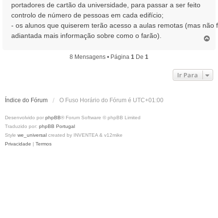
portadores de cartão da universidade, para passar a ser feito
g
controlo de número de pessoas em cada edifício;
e
- os alunos que quiserem terão acesso a aulas remotas (mas não f
m
adiantada mais informação sobre como o farão).
T
o
p
8 Mensagens • Página
1
De
1
o
Ir Para
Índice do Fórum
O Fuso Horário do Fórum é
UTC+01:00
Desenvolvido por
phpBB
® Forum Software © phpBB Limited
Traduzido por:
phpBB Portugal
Style
we_universal
created by INVENTEA & v12mike
Privacidade
|
Termos