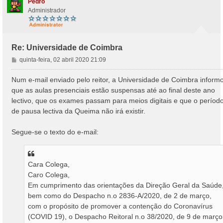
Pedro
Administrador
Re: Universidade de Coimbra
M
quinta-feira, 02 abril 2020 21:09
e
n
Num e-mail enviado pelo reitor, a Universidade de Coimbra inform
s
que as aulas presenciais estão suspensas até ao final deste ano
a
lectivo, que os exames passam para meios digitais e que o períod
g
de pausa lectiva da Queima não irá existir.
e
m
Segue-se o texto do e-mail:
Cara Colega,
Caro Colega,
Em cumprimento das orientações da Direção Geral da Saúde
bem como do Despacho n.o 2836-A/2020, de 2 de março,
com o propósito de promover a contenção do Coronavírus
(COVID 19), o Despacho Reitoral n.o 38/2020, de 9 de março