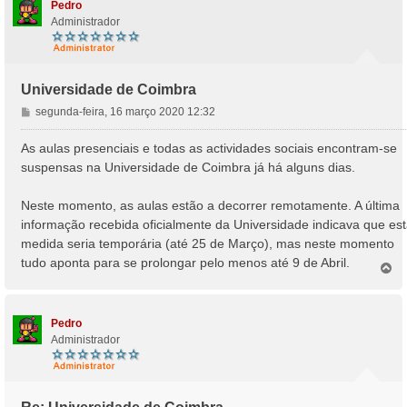
Pedro
Administrador
Universidade de Coimbra
M
segunda-feira, 16 março 2020 12:32
e
n
As aulas presenciais e todas as actividades sociais encontram-se
s
suspensas na Universidade de Coimbra já há alguns dias.
a
g
Neste momento, as aulas estão a decorrer remotamente. A última
e
informação recebida oficialmente da Universidade indicava que es
m
medida seria temporária (até 25 de Março), mas neste momento
tudo aponta para se prolongar pelo menos até 9 de Abril.
T
o
p
o
Pedro
Administrador