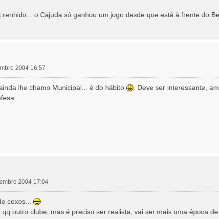
t renhido... o Cajuda só ganhou um jogo desde que está à frente do Be
zembro 2004 16:57
 ainda lhe chamo Municipal... é do hábito
. Deve ser interessante, a
efesa.
ezembro 2004 17:04
de coxos...
 qq outro clube, mas é preciso ser realista, vai ser mais uma época de