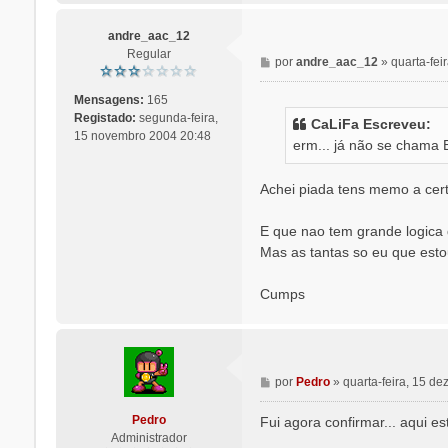
andre_aac_12
Regular
M
por
andre_aac_12
»
quarta-fe
e
n
Mensagens:
165
s
Registado:
segunda-feira,
CaLiFa Escreveu:
a
15 novembro 2004 20:48
erm... já não se chama 
g
e
m
Achei piada tens memo a cer
E que nao tem grande logica
Mas as tantas so eu que esto
Cumps
M
por
Pedro
»
quarta-feira, 15 d
e
n
Pedro
Fui agora confirmar... aqui e
s
Administrador