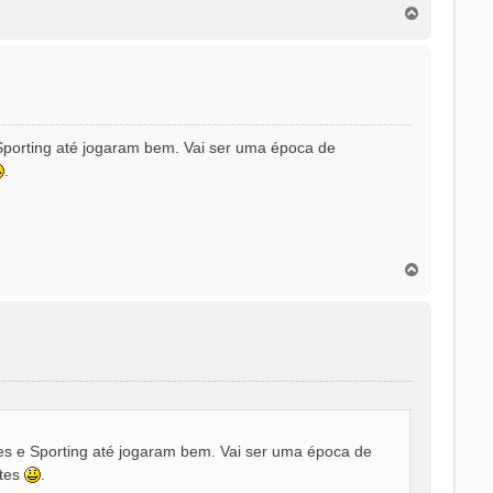
T
o
p
o
Sporting até jogaram bem. Vai ser uma época de
.
T
o
p
o
es e Sporting até jogaram bem. Vai ser uma época de
ntes
.