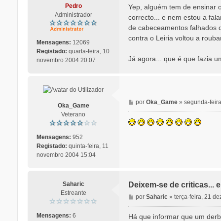
n
Pedro
Yep, alguém tem de ensinar o
s
Administrador
correcto... e nem estou a fa
a
de cabeceamentos falhados d
g
contra o Leiria voltou a rouba
e
Mensagens:
12069
m
Registado:
quarta-feira, 10
Já agora... que é que fazia 
novembro 2004 20:07
M
por
Oka_Game
»
segunda-feir
Oka_Game
e
Veterano
n
s
a
Mensagens:
952
g
Registado:
quinta-feira, 11
e
novembro 2004 15:04
m
Saharic
Deixem-se de criticas...
Estreante
M
por
Saharic
»
terça-feira, 21 
e
n
Mensagens:
6
Há que informar que um derby