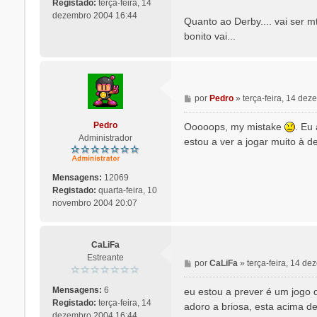
s
Registado:
terça-feira, 14
a
dezembro 2004 16:44
Quanto ao Derby.... vai ser m
g
bonito vai...
e
m
M
por
Pedro
»
terça-feira, 14 de
e
n
Pedro
Ooooops, my mistake
. Eu
s
Administrador
estou a ver a jogar muito à d
a
g
e
Mensagens:
12069
m
Registado:
quarta-feira, 10
novembro 2004 20:07
CaLiFa
Estreante
M
por
CaLiFa
»
terça-feira, 14 d
e
n
Mensagens:
6
eu estou a prever é um jogo 
s
Registado:
terça-feira, 14
adoro a briosa, esta acima de
a
dezembro 2004 16:44