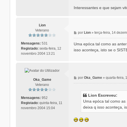
m
Interessantes e que sejam vito
Lion
Veterano
M
por
Lion
»
terça-feira, 14 deze
e
n
Mensagens:
531
Uma epóca tal como as anterio
s
Registado:
sexta-feira, 12
isso aconteça, isto se o SIS
a
novembro 2004 13:21
g
e
m
M
por
Oka_Game
»
quarta-feira,
Oka_Game
e
Veterano
n
s
Lion Escreveu:
a
Mensagens:
952
Uma epóca tal como as an
g
Registado:
quinta-feira, 11
deixa q isso aconteça, 
e
novembro 2004 15:04
m