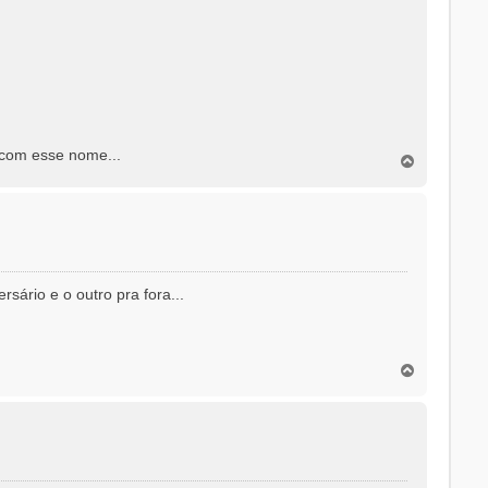
 com esse nome...
T
o
p
o
sário e o outro pra fora...
T
o
p
o