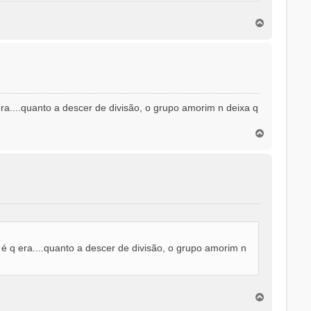
T
o
p
o
ra....quanto a descer de divisão, o grupo amorim n deixa q
T
o
p
o
 é q era....quanto a descer de divisão, o grupo amorim n
T
o