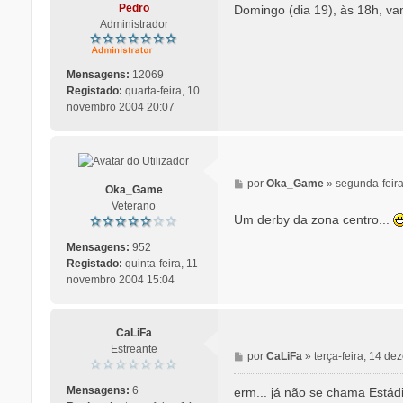
n
Pedro
Domingo (dia 19), às 18h, va
s
Administrador
a
g
e
Mensagens:
12069
m
Registado:
quarta-feira, 10
novembro 2004 20:07
M
por
Oka_Game
»
segunda-feir
Oka_Game
e
Veterano
n
Um derby da zona centro...
s
a
Mensagens:
952
g
Registado:
quinta-feira, 11
e
novembro 2004 15:04
m
CaLiFa
Estreante
M
por
CaLiFa
»
terça-feira, 14 d
e
n
Mensagens:
6
erm... já não se chama Estád