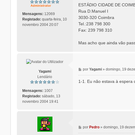
a
ESTÁDIO CIDADE DE COIM
g
Rua D.Manuel I
e
Mensagens:
12069
3030-320 Coimbra
m
Registado:
quarta-feira, 10
Tel.:238 798 300
novembro 2004 20:07
Fax: 239 798 310
Mas acho que ainda vão pass
M
por
Yagami
»
domingo, 19 dez
Yagami
e
Lendário
n
1-1. Eu não estava à espera d
s
a
Mensagens:
1007
g
Registado:
sábado, 13
e
novembro 2004 19:41
m
M
por
Pedro
»
domingo, 19 deze
e