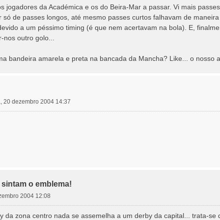
s jogadores da Académica e os do Beira-Mar a passar. Vi mais passes 
lar só de passes longos, até mesmo passes curtos falhavam de maneira 
evido a um péssimo timing (é que nem acertavam na bola). E, finalm
r-nos outro golo...
uma bandeira amarela e preta na bancada da Mancha? Like... o nosso 
a, 20 dezembro 2004 14:37
 e sintam o emblema!
dezembro 2004 12:08
 da zona centro nada se assemelha a um derby da capital... trata-se d