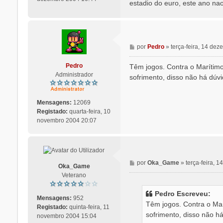
estadio do euro, este ano nao 
g
e
m
M
por
Pedro
»
terça-feira, 14 de
e
n
Pedro
Têm jogos. Contra o Marítimo
s
Administrador
sofrimento, disso não há dúv
a
g
e
Mensagens:
12069
m
Registado:
quarta-feira, 10
novembro 2004 20:07
M
por
Oka_Game
»
terça-feira, 
Oka_Game
e
Veterano
n
s
Pedro Escreveu:
a
Mensagens:
952
Têm jogos. Contra o Mar
g
Registado:
quinta-feira, 11
sofrimento, disso não h
e
novembro 2004 15:04