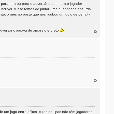
para fora ou para o adversário que para o jogador
incrível. A isso temos de juntar uma quantidade absurda
ente, o mesmo poste que nos roubou um golo de penalty
adversário jogava de amarelo e preto
.
T
o
p
o
T
o
p
o
e um jogo entre aflitos, cujas equipas não têm jogadores