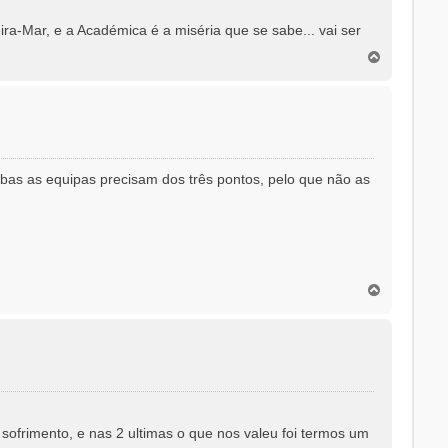
ira-Mar, e a Académica é a miséria que se sabe... vai ser
T
o
p
o
mbas as equipas precisam dos três pontos, pelo que não as
T
o
p
o
 sofrimento, e nas 2 ultimas o que nos valeu foi termos um